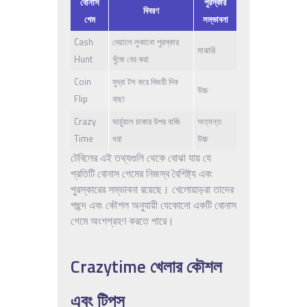
বোনাস
পুরস্কার
বিবরণ
গেম
সম্ভাবনা
Cash
দেয়ালে লুকানো পুরস্কার
মাঝারি
Hunt
খুঁজে বের করা
Coin
মুদ্রা টস করে বিজয়ী দিক
উচ্চ
Flip
বাছা
Crazy
ভার্চুয়াল চাকার উপর বাজি
অত্যন্ত
Time
ধরা
উচ্চ
টেবিলের এই তথ্যগুলি থেকে বোঝা যায় যে
প্রতিটি বোনাস গেমের নিজস্ব বৈশিষ্ট্য এবং
পুরস্কারের সম্ভাবনা রয়েছে। খেলোয়াড়রা তাদের
পছন্দ এবং কৌশল অনুযায়ী যেকোনো একটি বোনাস
গেমে অংশগ্রহণ করতে পারে।
Crazytime খেলার কৌশল
এবং টিপস