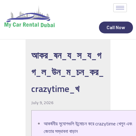
Call Now
ALL STATES
আকর_ষন_য_স_য_গ
CAR RENTAL SERVICES
TOP BRANDS
গ_ল_উন_ম_চন_কর_
CONTACT
Crazytime_খ
July 9, 2026
আকর্ষনীয় সুযোগগুলি উন্মোচন করে crazytime খেলুন এবং
জেতার সম্ভাবনা বাড়ান