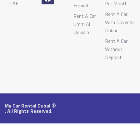
UAE.
Per Month
Fujairah
Rent A Car
Rent A Car
With Driver In
Umm Al
Dubai
Quwain
Rent A Car
Without
Deposit
©
My Car Rental Dubai
. All
Rights Reserved.