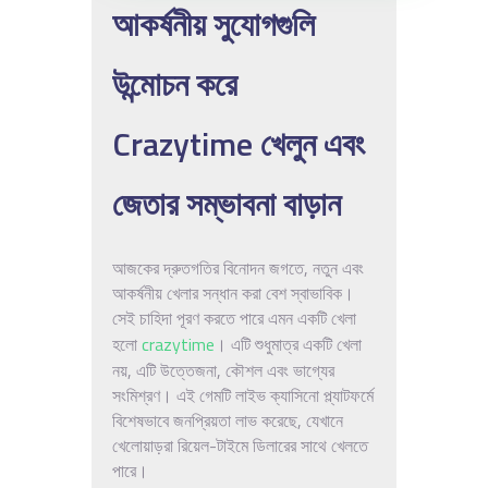
আকর্ষনীয় সুযোগগুলি
উন্মোচন করে
Crazytime খেলুন এবং
জেতার সম্ভাবনা বাড়ান
আজকের দ্রুতগতির বিনোদন জগতে, নতুন এবং
আকর্ষনীয় খেলার সন্ধান করা বেশ স্বাভাবিক।
সেই চাহিদা পূরণ করতে পারে এমন একটি খেলা
হলো
crazytime
। এটি শুধুমাত্র একটি খেলা
নয়, এটি উত্তেজনা, কৌশল এবং ভাগ্যের
সংমিশ্রণ। এই গেমটি লাইভ ক্যাসিনো প্ল্যাটফর্মে
বিশেষভাবে জনপ্রিয়তা লাভ করেছে, যেখানে
খেলোয়াড়রা রিয়েল-টাইমে ডিলারের সাথে খেলতে
পারে।