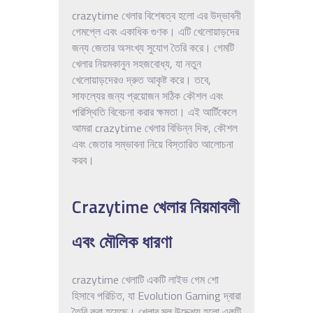
crazytime খেলার বিশেষত্ব হলো এর উদ্ভাবনী
গেমপ্লে এবং একাধিক গুণক। এটি খেলোয়াড়দের
জন্য জেতার অসংখ্য সুযোগ তৈরি করে। গেমটি
খেলার নিয়মকানুন সহজবোধ্য, যা নতুন
খেলোয়াড়দেরও দ্রুত আকৃষ্ট করে। তবে,
সাফল্যের জন্য প্রয়োজন সঠিক কৌশল এবং
পরিস্থিতি বিবেচনা করার ক্ষমতা। এই আর্টিকেলে
আমরা crazytime খেলার বিভিন্ন দিক, কৌশল
এবং জেতার সম্ভাবনা নিয়ে বিস্তারিত আলোচনা
করব।
Crazytime খেলার নিয়মাবলী
এবং মৌলিক ধারণা
crazytime খেলাটি একটি লাইভ গেম শো
হিসাবে পরিচিত, যা Evolution Gaming দ্বারা
তৈরি করা হয়েছে। খেলার মূল উদ্দেশ্য হলো একটি