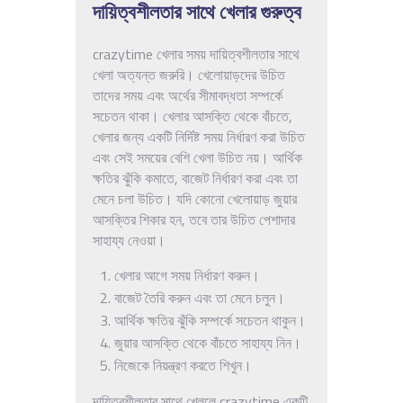
দায়িত্বশীলতার সাথে খেলার গুরুত্ব
crazytime খেলার সময় দায়িত্বশীলতার সাথে
খেলা অত্যন্ত জরুরি। খেলোয়াড়দের উচিত
তাদের সময় এবং অর্থের সীমাবদ্ধতা সম্পর্কে
সচেতন থাকা। খেলার আসক্তি থেকে বাঁচতে,
খেলার জন্য একটি নির্দিষ্ট সময় নির্ধারণ করা উচিত
এবং সেই সময়ের বেশি খেলা উচিত নয়। আর্থিক
ক্ষতির ঝুঁকি কমাতে, বাজেট নির্ধারণ করা এবং তা
মেনে চলা উচিত। যদি কোনো খেলোয়াড় জুয়ার
আসক্তির শিকার হন, তবে তার উচিত পেশাদার
সাহায্য নেওয়া।
খেলার আগে সময় নির্ধারণ করুন।
বাজেট তৈরি করুন এবং তা মেনে চলুন।
আর্থিক ক্ষতির ঝুঁকি সম্পর্কে সচেতন থাকুন।
জুয়ার আসক্তি থেকে বাঁচতে সাহায্য নিন।
নিজেকে নিয়ন্ত্রণ করতে শিখুন।
দায়িত্বশীলতার সাথে খেললে crazytime একটি