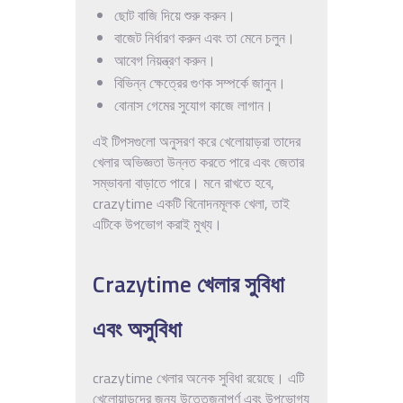
ছোট বাজি দিয়ে শুরু করুন।
বাজেট নির্ধারণ করুন এবং তা মেনে চলুন।
আবেগ নিয়ন্ত্রণ করুন।
বিভিন্ন ক্ষেত্রের গুণক সম্পর্কে জানুন।
বোনাস গেমের সুযোগ কাজে লাগান।
এই টিপসগুলো অনুসরণ করে খেলোয়াড়রা তাদের
খেলার অভিজ্ঞতা উন্নত করতে পারে এবং জেতার
সম্ভাবনা বাড়াতে পারে। মনে রাখতে হবে,
crazytime একটি বিনোদনমূলক খেলা, তাই
এটিকে উপভোগ করাই মুখ্য।
Crazytime খেলার সুবিধা
এবং অসুবিধা
crazytime খেলার অনেক সুবিধা রয়েছে। এটি
খেলোয়াড়দের জন্য উত্তেজনাপূর্ণ এবং উপভোগ্য