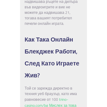
надвишава ръцете на дилъра
във видеоигрите и вие не
можете да надвишава 21,
тогава вашият потребител
печели онлайн играта.
Как Така Онлайн
Блекджек Работи,
След Като Играете
Жив?
Той се зарежда директно в
техния уеб браузър, като има
равновесие от 100
trino-
casino.com/bg Мислех за това