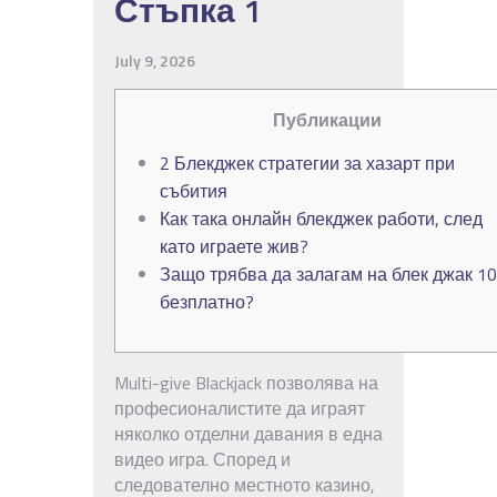
Стъпка 1
July 9, 2026
Публикации
2 Блекджек стратегии за хазарт при
събития
Как така онлайн блекджек работи, след
като играете жив?
Защо трябва да залагам на блек джак 1
безплатно?
Multi-give Blackjack позволява на
професионалистите да играят
няколко отделни давания в една
видео игра. Според и
следователно местното казино,