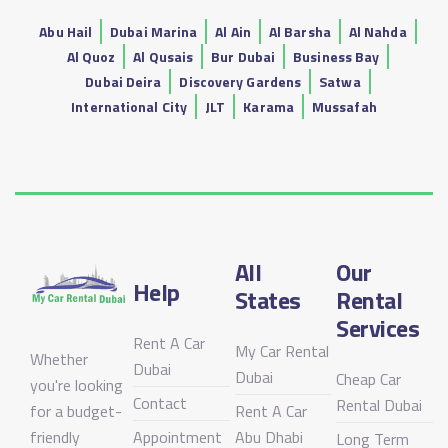
Abu Hail
Dubai Marina
Al Ain
Al Barsha
Al Nahda
Al Quoz
Al Qusais
Bur Dubai
Business Bay
Dubai Deira
Discovery Gardens
Satwa
International City
JLT
Karama
Mussafah
All
Our
Help
States
Rental
Services
Rent A Car
My Car Rental
Whether
Dubai
Dubai
Cheap Car
you're looking
Contact
Rental Dubai
for a budget-
Rent A Car
friendly
Appointment
Abu Dhabi
Long Term