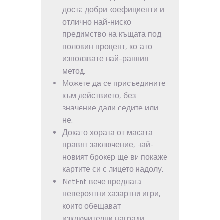
доста добри коефициенти и
отлично най-ниско
предимство на къщата под
половин процент, когато
използвате най-ранния
метод.
Можете да се присъедините
към действието, без
значение дали седите или
не.
Докато хората от масата
правят заключение, най-
новият брокер ще ви покаже
картите си с лицето надолу.
NetEnt вече предлага
невероятни хазартни игри,
които обещават
изключителни награди.