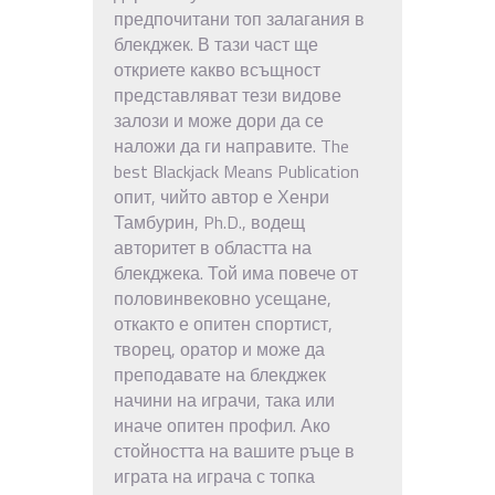
предпочитани топ залагания в
блекджек. В тази част ще
откриете какво всъщност
представляват тези видове
залози и може дори да се
наложи да ги направите. The
best Blackjack Means Publication
опит, чийто автор е Хенри
Тамбурин, Ph.D., водещ
авторитет в областта на
блекджека. Той има повече от
половинвековно усещане,
откакто е опитен спортист,
творец, оратор и може да
преподавате на блекджек
начини на играчи, така или
иначе опитен профил. Ако
стойността на вашите ръце в
играта на играча с топка