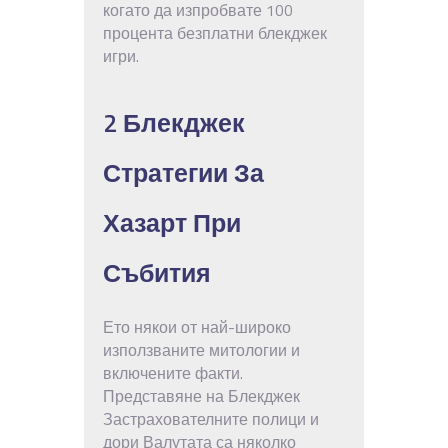
когато да изпробвате 100
процента безплатни блекджек
игри.
2 Блекджек
Стратегии За
Хазарт При
Събития
Ето някои от най-широко
използваните митологии и
включените факти.
Представяне на Блекджек
Застрахователните полици и
дори Валутата са няколко