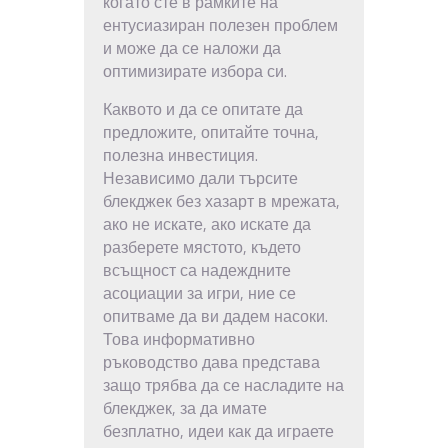
когато сте в рамките на
ентусиазиран полезен проблем
и може да се наложи да
оптимизирате избора си.
Каквото и да се опитате да
предложите, опитайте точна,
полезна инвестиция.
Независимо дали търсите
блекджек без хазарт в мрежата,
ако не искате, ако искате да
разберете мястото, където
всъщност са надеждните
асоциации за игри, ние се
опитваме да ви дадем насоки.
Това информативно
ръководство дава представа
защо трябва да се насладите на
блекджек, за да имате
безплатно, идеи как да играете