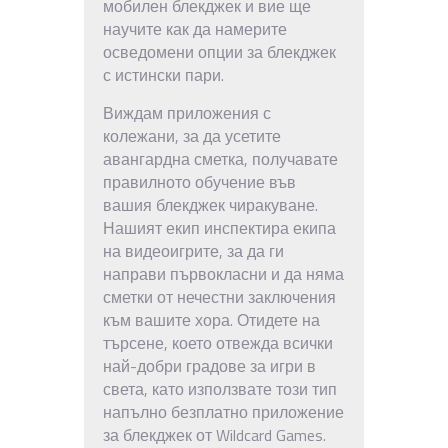
мобилен блекджек и вие ще
научите как да намерите
осведомени опции за блекджек
с истински пари.
Виждам приложения с
колежани, за да усетите
авангардна сметка, получавате
правилното обучение във
вашия блекджек чиракуване.
Нашият екип инспектира екипа
на видеоигрите, за да ги
направи първокласни и да няма
сметки от нечестни заключения
към вашите хора. Отидете на
търсене, което отвежда всички
най-добри градове за игри в
света, като използвате този тип
напълно безплатно приложение
за блекджек от Wildcard Games.