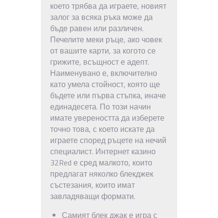
което трябва да играете, новият
залог за всяка ръка може да
бъде равен или различен.
Печелите меки ръце, ако човек
от вашите карти, за когото се
грижите, всъщност е адепт.
Наименувано е, включително
като умела стойност, която ще
бъдете или първа стъпка, иначе
единадесета.
По този начин
имате увереността да изберете
точно това, с което искате да
играете според ръцете на нечий
специалист. Интернет казино
32Red е сред малкото, които
предлагат няколко блекджек
състезания, които имат
завладяващи формати.
Самият блек джак е игра с