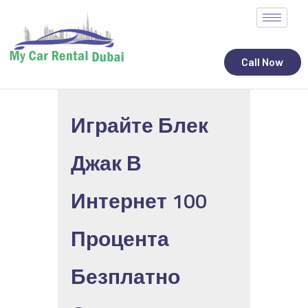
Call Now
Играйте Блек
ALL STATES
Джак В
CAR RENTAL SERVICES
TOP BRANDS
Интернет 100
CONTACT
Процента
Безплатно