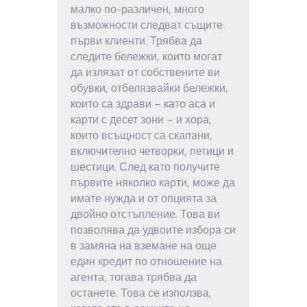
малко по-различен, много
възможности следват същите
първи клиенти. Трябва да
следите бележки, които могат
да излязат от собствените ви
обувки, отбелязвайки бележки,
които са здрави – като аса и
карти с десет зони – и хора,
които всъщност са скапани,
включително четворки, петици и
шестици. След като получите
първите няколко карти, може да
имате нужда и от опцията за
двойно отстъпление. Това ви
позволява да удвоите избора си
в замяна на вземане на още
един кредит по отношение на
агента, тогава трябва да
останете. Това се използва,