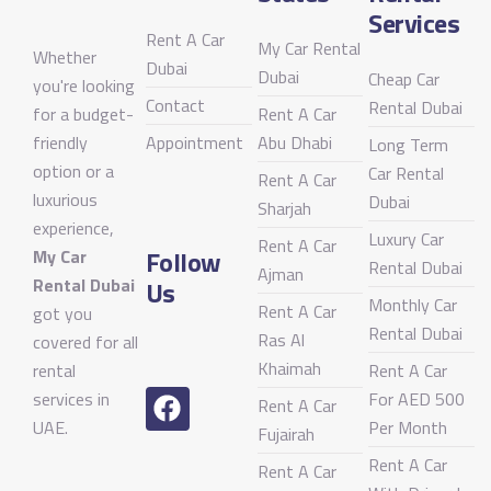
Services
Rent A Car
My Car Rental
Whether
Dubai
Dubai
Cheap Car
you're looking
Contact
Rental Dubai
for a budget-
Rent A Car
friendly
Appointment
Abu Dhabi
Long Term
option or a
Car Rental
Rent A Car
luxurious
Dubai
Sharjah
experience,
Luxury Car
Rent A Car
Follow
My Car
Rental Dubai
Ajman
Rental Dubai
Us
Monthly Car
Rent A Car
got you
Rental Dubai
Ras Al
covered for all
Khaimah
rental
Rent A Car
services in
For AED 500
Rent A Car
UAE.
Per Month
Fujairah
Rent A Car
Rent A Car