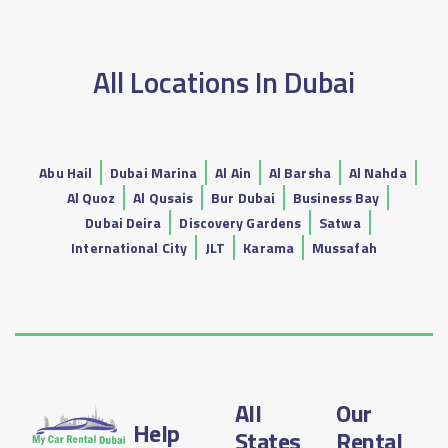
All Locations In Dubai
Abu Hail
Dubai Marina
Al Ain
Al Barsha
Al Nahda
Al Quoz
Al Qusais
Bur Dubai
Business Bay
Dubai Deira
Discovery Gardens
Satwa
International City
JLT
Karama
Mussafah
All
Our
Help
States
Rental