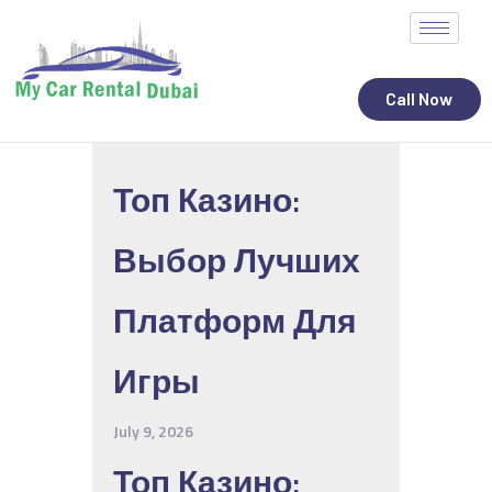
Call Now
ALL STATES
Топ Казино:
CAR RENTAL SERVICES
TOP BRANDS
Выбор Лучших
CONTACT
Платформ Для
Игры
July 9, 2026
Топ Казино: