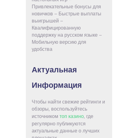
Привлекательные бонусы для
новичков – Быстрые выплаты
выигрышей –
Квалифицированную
поддержку на русском языке –
Мобильную версию для
удобства
Актуальная
Информация
Чтобы найти свежие рейтинги и
обзоры, воспользуйтесь
источником
топ казино
, где
регулярно публикуются
актуальные данные о лучших
площадках.