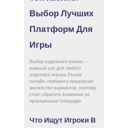
Выбор Лучших
Платформ Для
Игры
Выбор надежного казино —
важный шаг для любого
азартного игрока. Рынок
онлайн-гемблинга предлагает
множество вариантов, поэтому
стоит обратить внимание на
проверенные площадки.
Что Ищут Игроки В