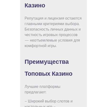
Казино
Репутация и лицензия остаются
главными критериями выбора.
Безопасность личных данных и
честность игровых процессов
— неотъемлемые условия для
комфортной игры.
Преимущества
Топовых Казино
Лучшие платформы
предлагают:
– Широкий выбор слотов и
настольных игр –