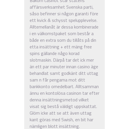
Bakom casinot står statens
affärsverksamhet Svenska parti,
såso befinner si någon garanti före
ett kvick & schysst spelupplevelse.
Alltemellanåt är dessa kombinerade
i en välkomstpaket som består a
både en extra som du tillåts på din
etta insättning + ett mäng free
spins gällande någo korad
slotmaskin. Därpå tar det ick mer
än ett par minuter innan casino äge
behandlat samt godkänt ditt uttag
sam n får pengarna mot ditt
bankkonto omedelbart. Alltsamman
ännu en kontolösa casinon tar efter
denna insättningsmetod vilket
visat sig bestå väldigt uppskattat.
Glöm icke att se att även uttag
kant göras med Swish, en bit har
nämligen blott insättning.