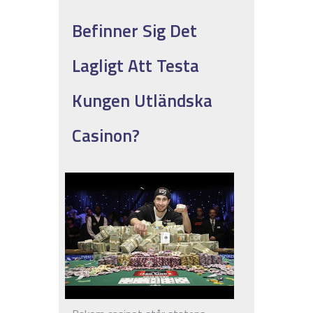
Befinner Sig Det
Lagligt Att Testa
Kungen Utländska
Casinon?