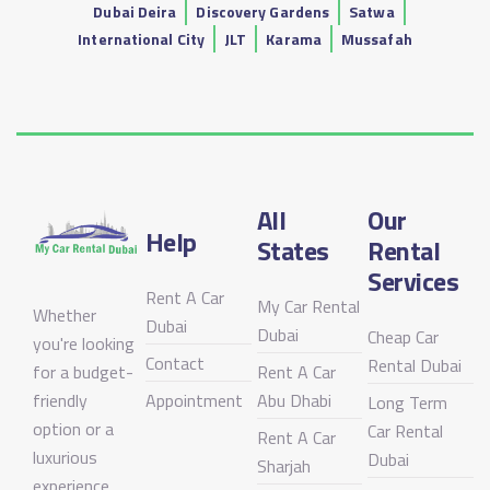
Dubai Deira
Discovery Gardens
Satwa
International City
JLT
Karama
Mussafah
All
Our
Help
States
Rental
Services
Rent A Car
My Car Rental
Whether
Dubai
Dubai
Cheap Car
you're looking
Contact
Rental Dubai
for a budget-
Rent A Car
friendly
Appointment
Abu Dhabi
Long Term
option or a
Car Rental
Rent A Car
luxurious
Dubai
Sharjah
experience,