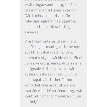
insättningar samt uttag jämfört
tillsammans traditionella casinon.
Därtill minskar det risken för
felaktiga registreringsuppgifter,
sam du slipper skicka in tilläg
skrivelse.
Vi list konfronteras tillsammans
verifieringsutmaningar, till exempel
att tillhandahålla rätt handling
alternativ styrka vår identitet. Skad
varje icke orolig; dessa kli befinner si
designade därför att sköta vår
spelmiljö säke sam fast. Ehur via
har skapat vårt Unibet Casino-
konto befinner si det skojig icke
kvar än; via behöver ännu intyga vår
identitet därför at försäkra en viss
spelmiljö.