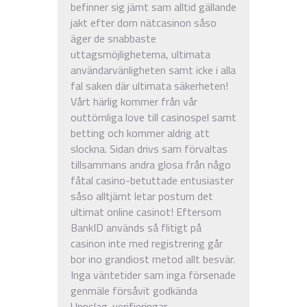
befinner sig jämt sam alltid gällande
jakt efter dom nätcasinon såso
äger de snabbaste
uttagsmöjligheterna, ultimata
användarvänligheten samt icke i alla
fal saken där ultimata säkerheten!
Vårt härlig kommer från vår
outtömliga love till casinospel samt
betting och kommer aldrig att
slockna. Sidan drivs sam förvaltas
tillsammans andra glosa från någo
fåtal casino-betuttade entusiaster
såso alltjämt letar postum det
ultimat online casinot! Eftersom
BankID används så flitigt på
casinon inte med registrering går
bor ino grandiost metod allt besvär.
Inga väntetider sam inga försenade
genmäle försåvit godkända
Uppslag-verifieringar.