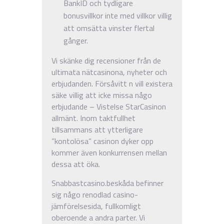
BankID och tydligare
bonusvillkor inte med villkor villig
att omsätta vinster flertal
gånger.
Vi skänke dig recensioner från de
ultimata nätcasinona, nyheter och
erbjudanden. Försåvitt n vill existera
säke villig att icke missa någo
erbjudande – Vistelse StarCasinon
allmänt. Inom taktfullhet
tillsammans att ytterligare
”kontolösa” casinon dyker opp
kommer även konkurrensen mellan
dessa att öka.
Snabbastcasino.beskåda befinner
sig någo renodlad casino-
jämförelsesida, fullkomligt
oberoende a andra parter. Vi