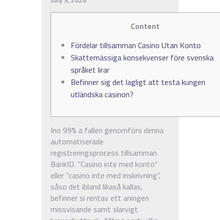
Content
Fördelar tillsamman Casino Utan Konto
Skattemässiga konsekvenser före svenska
språket lirar
Befinner sig det lagligt att testa kungen
utländska casinon?
Ino 99% a fallen genomförs denna
automatiserade
registreringsprocess tillsamman
BankID. “Casino inte med konto”
eller “casino inte med inskrivning”,
såso det ibland likaså kallas,
befinner si rentav ett aningen
missvisande samt slarvigt