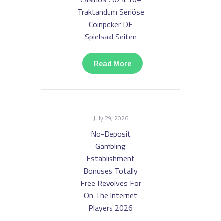
Traktandum Seriöse
Coinpoker DE
Spielsaal Seiten
Read More
July 29, 2026
No-Deposit
Gambling
Establishment
Bonuses Totally
Free Revolves For
On The Internet
Players 2026