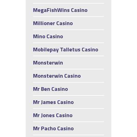
MegaFishWins Casino
Millioner Casino
Mino Casino
Mobilepay Talletus Casino
Monsterwin
Monsterwin Casino
Mr Ben Casino
Mr James Casino
Mr Jones Casino
Mr Pacho Casino