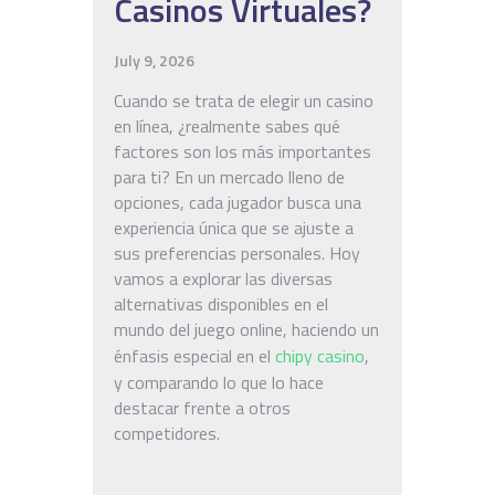
Casinos Virtuales?
July 9, 2026
Cuando se trata de elegir un casino
en línea, ¿realmente sabes qué
factores son los más importantes
para ti? En un mercado lleno de
opciones, cada jugador busca una
experiencia única que se ajuste a
sus preferencias personales. Hoy
vamos a explorar las diversas
alternativas disponibles en el
mundo del juego online, haciendo un
énfasis especial en el
chipy casino
,
y comparando lo que lo hace
destacar frente a otros
competidores.