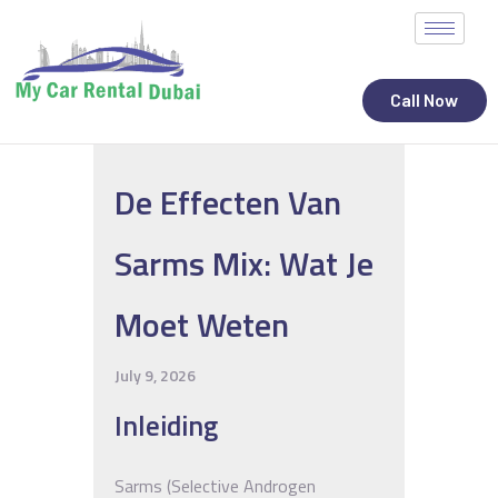
Call Now
ALL STATES
De Effecten Van
CAR RENTAL SERVICES
TOP BRANDS
Sarms Mix: Wat Je
CONTACT
Moet Weten
July 9, 2026
Inleiding
Sarms (Selective Androgen