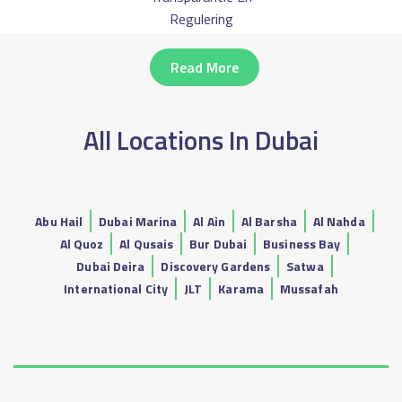
Regulering
Read More
All Locations In Dubai
Abu Hail
Dubai Marina
Al Ain
Al Barsha
Al Nahda
Al Quoz
Al Qusais
Bur Dubai
Business Bay
Dubai Deira
Discovery Gardens
Satwa
International City
JLT
Karama
Mussafah