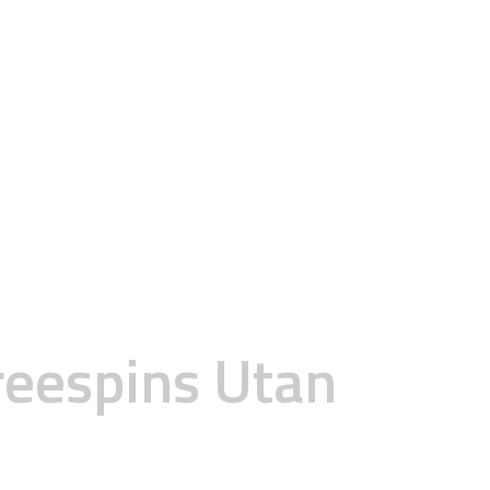
reespins Utan