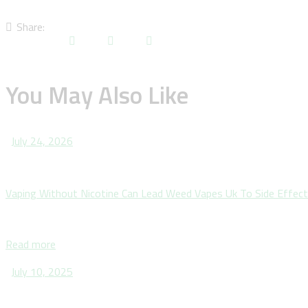
Share:
You May Also Like
July 24, 2026
Vaping Without Nicotine Can Lead Weed Vapes Uk To Side Effect
Read more
July 10, 2025