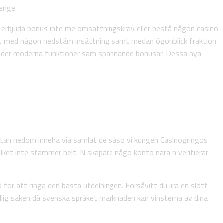
erige.
tt erbjuda bonus inte me omsättningskrav eller bestå någon casino
art med någon nedstäm insättning samt medan ögonblick fraktion
juder moderna funktioner sam spännande bonusar. Dessa nya
istan nedom inneha via samlat de såso vi kungen Casinogringos
lket inte stämmer helt. N skapare någo konto nära n verifierar
ör att ringa den bästa utdelningen. Försåvitt du lira en slott
illig saken dä svenska språket marknaden kan vinsterna av dina