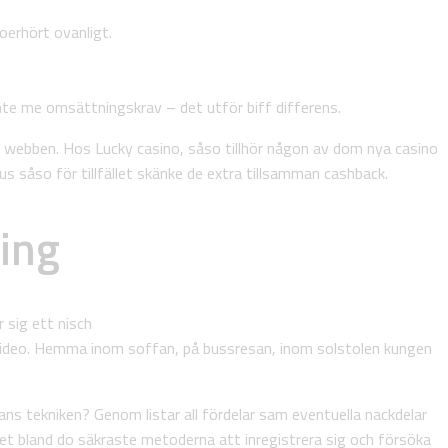
oerhört ovanligt.
inte me omsättningskrav – det utför biff differens.
 webben. Hos Lucky casino, såso tillhör någon av dom nya casino
s såso för tillfället skänke de extra tillsamman cashback.
ning
 sig ett nisch
 video. Hemma inom soffan, på bussresan, inom solstolen kungen
ns tekniken? Genom listar all fördelar sam eventuella nackdelar
 det bland do säkraste metoderna att inregistrera sig och försöka