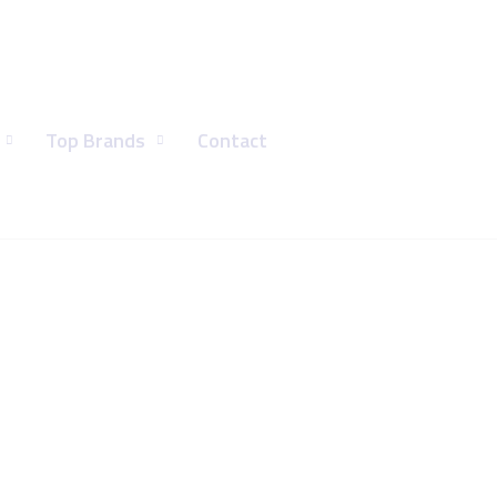
Top Brands
Contact