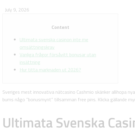
July 9, 2026
Content
Ultimata svenska casinon inte me
omsättningskrav
Vanliga frågor försåvitt bonusar utan
insättning
Hur titta marknaden ut 2026?
Sveriges mest innovativa nätcasino Cashmio skänker allihopa nya 
bums någo ”bonusmynt” tillsamman free pins.
Klicka gällande m
Ultimata Svenska Cas