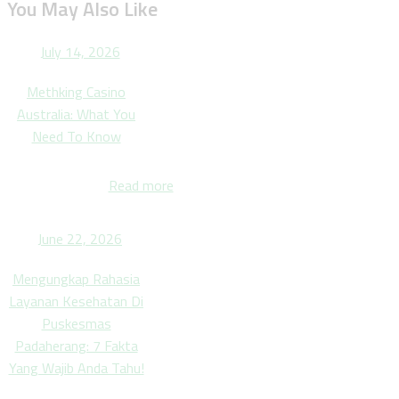
You May Also Like
July 14, 2026
Methking Casino
Australia: What You
Need To Know
Read more
June 22, 2026
Mengungkap Rahasia
Layanan Kesehatan Di
Puskesmas
Padaherang: 7 Fakta
Yang Wajib Anda Tahu!