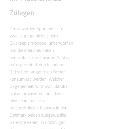
Zulegen
Drum werden Sportwetten
zweite geige nicht einem
Glucksspielmonopol unterworfen
und die erlaubnis haben
benachbart den Casinos Austria
untergeordnet durch anderen
Betreibern angeboten ferner
konsumiert werden. Welcher
Gegebenheit wird wohl daruber
hinten prazisieren, auf diese
weise landbasierte
osterreichische Casinos in der
Ostmark beiden ausgewahlte
Bereiche sehen. In unzahligen