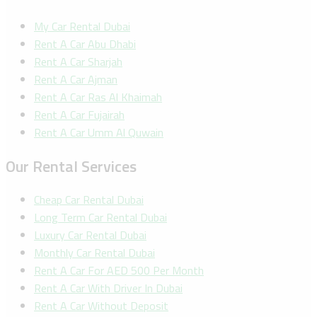
My Car Rental Dubai
Rent A Car Abu Dhabi
Rent A Car Sharjah
Rent A Car Ajman
Rent A Car Ras Al Khaimah
Rent A Car Fujairah
Rent A Car Umm Al Quwain
Our Rental Services
Cheap Car Rental Dubai
Long Term Car Rental Dubai
Luxury Car Rental Dubai
Monthly Car Rental Dubai
Rent A Car For AED 500 Per Month
Rent A Car With Driver In Dubai
Rent A Car Without Deposit