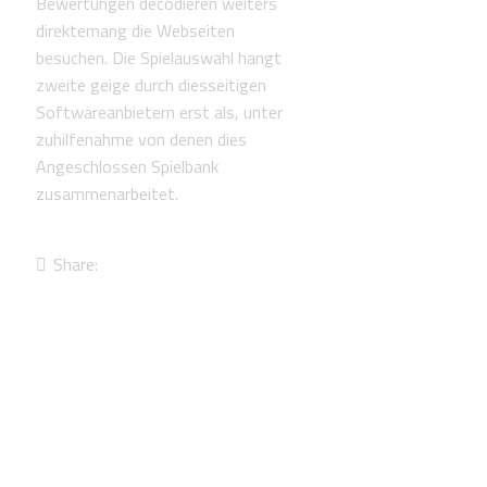
Bewertungen decodieren weiters
direktemang die Webseiten
besuchen. Die Spielauswahl hangt
zweite geige durch diesseitigen
Softwareanbietern erst als, unter
zuhilfenahme von denen dies
Angeschlossen Spielbank
zusammenarbeitet.
Share: