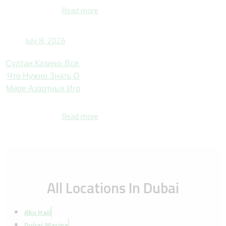
Read more
July 8, 2026
Султан Казино: Все,
Что Нужно Знать О
Мире Азартных Игр
Read more
All Locations In Dubai
Abu Hail
Dubai Marina