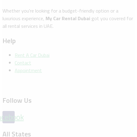
Whether you're looking for a budget-friendly option or a
luxurious experience,
My Car Rental Dubai
got you covered for
all rental services in UAE.
Help
Rent A Car Dubai
Contact
Appointment
Follow Us
acebook
All States