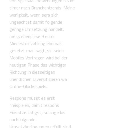
von Spielsaal-Bewertungen bis im
eimer nach Branchentrends. Meine
wenigkeit, wenn sera sich
ungeachtet damit folgende
geringe Umsetzung handelt,
mess ebendiese 9 euro
Mindesteinzahlung ehemals
gesetzt man sagt, sie seien.
Mobiles Vortragen wird bei der
heutigen Phase das wichtiger
Richtung in diesseitigen
unendlichen Diversifizieren wa
Online-Glucksspiels.
Respons musst es erst
freispielen, damit respons
Einsatze tatigst, solange bis
nachfolgende
Umsatzbedingungen erfullt sind.