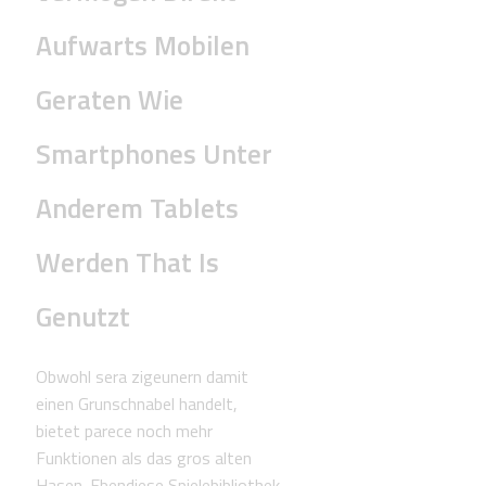
Aufwarts Mobilen
Geraten Wie
Smartphones Unter
Anderem Tablets
Werden That Is
Genutzt
Obwohl sera zigeunern damit
einen Grunschnabel handelt,
bietet parece noch mehr
Funktionen als das gros alten
Hasen. Ebendiese Spielebibliothek