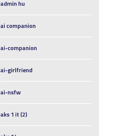
admin hu
ai companion
ai-companion
ai-girlfriend
ai-nsfw
aks 1 it (2)