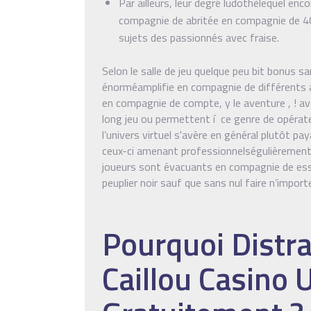
Par ailleurs, leur degré ludothèlequel enco
compagnie de abritée en compagnie de 40
sujets des passionnés avec fraise.
Selon le salle de jeu quelque peu bit bonus sa
énorméamplifie en compagnie de différents ac
en compagnie de compte, y le aventure , ! av
long jeu ou permettent í ce genre de opérat
l’univers virtuel s'avère en général plutôt 
ceux-ci amenant professionnelségulièrement 
joueurs sont évacuants en compagnie de essa
peuplier noir sauf que sans nul faire n’importe
Pourquoi Distra
Caillou Casino 