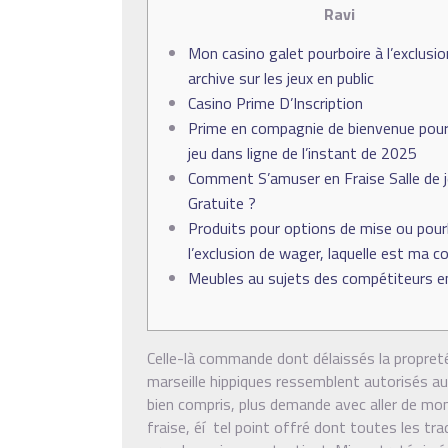
Ravi
Mon casino galet pourboire à l’exclusio
archive sur les jeux en public
Casino Prime D’Inscription
Prime en compagnie de bienvenue pour 
jeu dans ligne de l’instant de 2025
Comment S’amuser en Fraise Salle de j
Gratuite ?
Produits pour options de mise ou pour
l’exclusion de wager, laquelle est ma co
Meubles au sujets des compétiteurs e
Celle-là commande dont délaissés la propreté
marseille hippiques ressemblent autorisés au 
bien compris, plus demande avec aller de mo
fraise, éí tel point offré dont toutes les tr