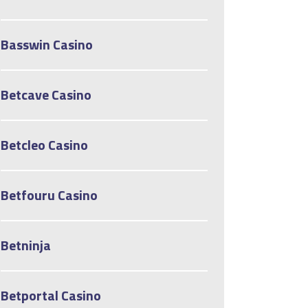
Basswin Casino
Betcave Casino
Betcleo Casino
Betfouru Casino
Betninja
Betportal Casino