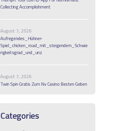
Collecting Accomplishment
August 7, 2026
Aufregendes_Hühner-
Spiel_chicken_road_mit_steigendem_Schwie
Rigkeitsgrad_und_unz
August 7, 2026
Twin Spin Gratis Zum Nv Casino Besten Geben
Categories