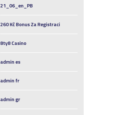
21_06_en_PB
260 Kč Bonus Za Registraci
8ty8 Casino
admin es
admin fr
admin gr