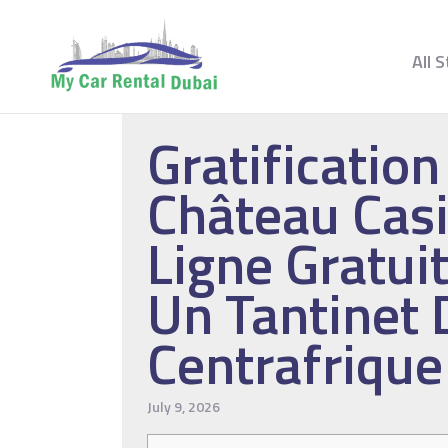
A
All 
C
T
Gratificatio
C
Château Casi
Ligne Gratuit
Un Tantinet 
Centrafriqu
July 9, 2026