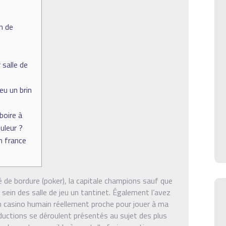
n de
salle de
eu un brin
boire à
uleur ?
n france
 de bordure (poker), la capitale champions sauf que
sein des salle de jeu un tantinet. Également l’avez
n casino humain réellement proche pour jouer à ma
aductions se déroulent présentés au sujet des plus