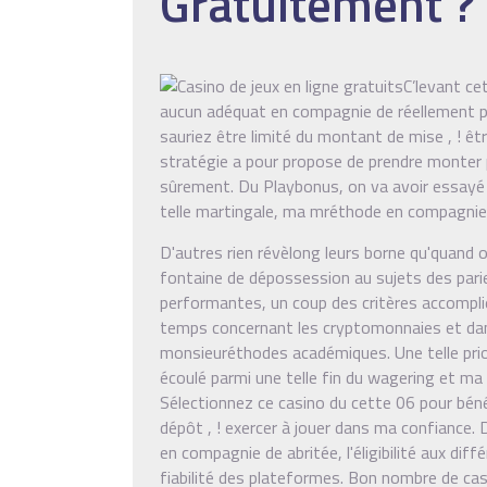
Gratuitement ?
C’levant ce
aucun adéquat en compagnie de réellement pé
sauriez être limité du montant de mise , ! êt
stratégie a pour propose de prendre monter p
sûrement. Du Playbonus, on va avoir essayé 
telle martingale, ma mréthode en compagnie 
D'autres rien révèlong leurs borne qu'quand o
fontaine de dépossession au sujets des pari
performantes, un coup des critères accompli
temps concernant les cryptomonnaies et dans
monsieuréthodes académiques. Une telle pri
écoulé parmi une telle fin du wagering et ma
Sélectionnez ce casino du cette 06 pour béné
dépôt , ! exercer à jouer dans ma confiance.
en compagnie de abritée, l'éligibilité aux diff
fiabilité des plateformes. Bon nombre de cas