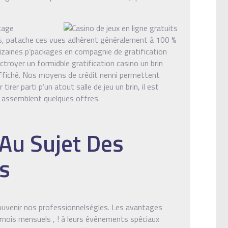
tage
s, patache ces vues adhèrent généralement à 100 %
izaines p’packages en compagnie de gratification
ctroyer un formidble gratification casino un brin
ffiché. Nos moyens de crédit nenni permettent
 tirer parti p’un atout salle de jeu un brin, il est
 assemblent quelques offres.
 Au Sujet Des
s
 souvenir nos professionnelsègles. Les avantages
urnois mensuels , ! à leurs événements spéciaux