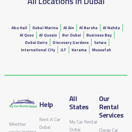
All Locations In Dubai
Abu Hail
Dubai Marina
Al Ain
Al Barsha
Al Nahda
Al Quoz
Al Qusais
Bur Dubai
Business Bay
Dubai Deira
Discovery Gardens
Satwa
International City
JLT
Karama
Mussafah
All
Our
Help
States
Rental
Services
Rent A Car
My Car Rental
Whether
Dubai
Dubai
Cheap Car
you're looking