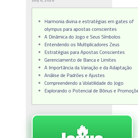
Harmonia divina e estratégias em gates of
olympus para apostas conscientes
A Dinâmica do Jogo e Seus Símbolos
Entendendo os Multiplicadores Zeus
Estratégias para Apostas Conscientes
Gerenciamento de Banca e Limites
A Importância da Variação e da Adaptação
Análise de Padrões e Ajustes
Compreendendo a Volatilidade do Jogo
Explorando o Potencial de Bônus e Promoçõ
🔥
Jogue