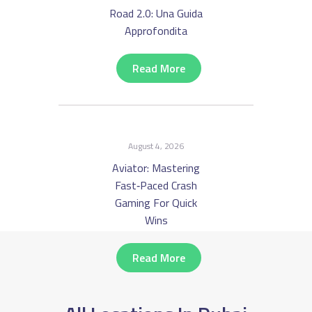
Road 2.0: Una Guida
Approfondita
Read More
August 4, 2026
Aviator: Mastering
Fast‑Paced Crash
Gaming For Quick
Wins
Read More