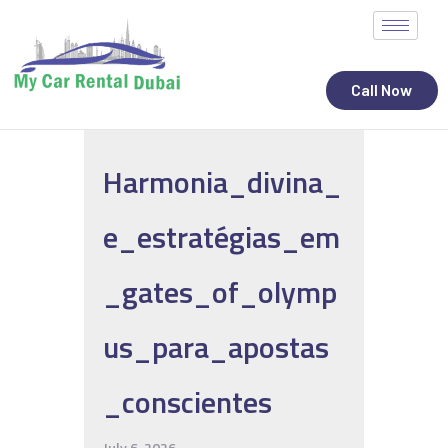
Call Now
Harmonia_divina_
ALL STATES
E_estratégias_em
CAR RENTAL SERVICES
TOP BRANDS
_gates_of_olymp
CONTACT
Us_para_apostas
_conscientes
July 6, 2026