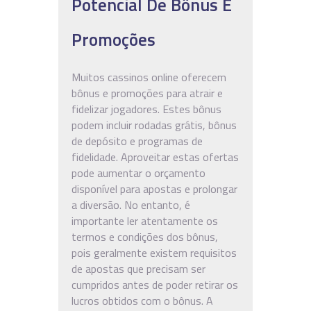
Potencial De Bônus E
Promoções
Muitos cassinos online oferecem
bônus e promoções para atrair e
fidelizar jogadores. Estes bônus
podem incluir rodadas grátis, bônus
de depósito e programas de
fidelidade. Aproveitar estas ofertas
pode aumentar o orçamento
disponível para apostas e prolongar
a diversão. No entanto, é
importante ler atentamente os
termos e condições dos bônus,
pois geralmente existem requisitos
de apostas que precisam ser
cumpridos antes de poder retirar os
lucros obtidos com o bônus. A