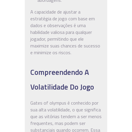
A capacidade de ajustar a
estratégia de jogo com base em
dados e observações é uma
habilidade valiosa para qualquer
jogador, permitindo que ele
maximize suas chances de sucesso
e minimize os riscos.
Compreendendo A
Volatilidade Do Jogo
Gates of olympus é conhecido por
sua alta volatilidade, o que significa
que as vitórias tendem a ser menos
frequentes, mas podem ser
substanciais quando ocorrem. Essa