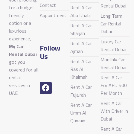
Contact
Rental Dubai
for a budget-
Rent A Car
friendly
Appointment
Abu Dhabi
Long Term
option or a
Car Rental
Rent A Car
luxurious
Dubai
Sharjah
experience,
Luxury Car
Rent A Car
Follow
My Car
Rental Dubai
Ajman
Rental Dubai
Us
Monthly Car
Rent A Car
got you
Rental Dubai
Ras Al
covered for all
Khaimah
rental
Rent A Car
services in
For AED 500
Rent A Car
UAE.
Per Month
Fujairah
Rent A Car
Rent A Car
With Driver In
Umm Al
Dubai
Quwain
Rent A Car