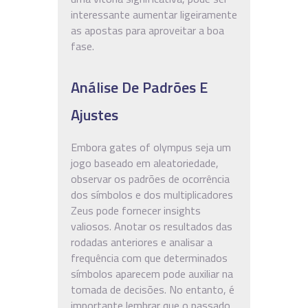
interessante aumentar ligeiramente
as apostas para aproveitar a boa
fase.
Análise De Padrões E
Ajustes
Embora gates of olympus seja um
jogo baseado em aleatoriedade,
observar os padrões de ocorrência
dos símbolos e dos multiplicadores
Zeus pode fornecer insights
valiosos. Anotar os resultados das
rodadas anteriores e analisar a
frequência com que determinados
símbolos aparecem pode auxiliar na
tomada de decisões. No entanto, é
importante lembrar que o passado