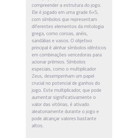
compreender a estrutura do jogo.
Ele é jogado em uma grade 6×5,
com símbolos que representam
diferentes elementos da mitologia
grega, como coroas, anéis,
sandálias e vasos. O objetivo
principal é alinhar símbolos idênticos
em combinações vencedoras para
acionar prêmios. Símbolos
especiais, como o multiplicador
Zeus, desempenham um papel
crucial no potencial de ganhos do
jogo. Este multiplicador, que pode
aumentar significativamente o
valor das vitórias, é ativado
aleatoriamente durante o jogo e
pode alcançar valores bastante
altos.