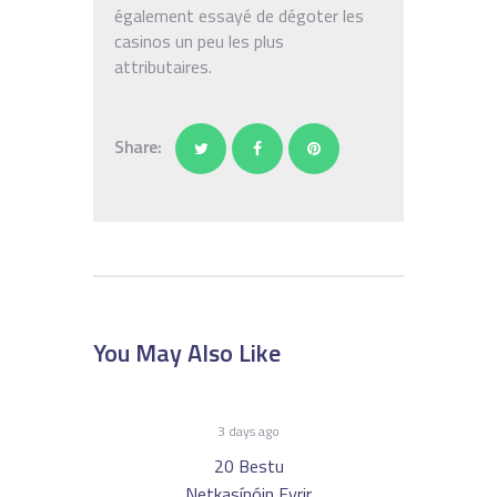
également essayé de dégoter les
casinos un peu les plus
attributaires.
Share:
You May Also Like
3 days ago
20 Bestu
Netkasínóin Fyrir