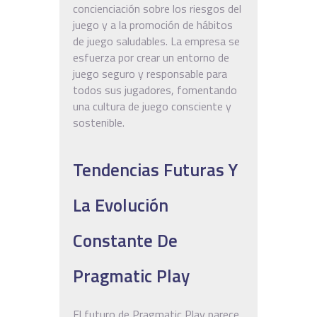
concienciación sobre los riesgos del
juego y a la promoción de hábitos
de juego saludables. La empresa se
esfuerza por crear un entorno de
juego seguro y responsable para
todos sus jugadores, fomentando
una cultura de juego consciente y
sostenible.
Tendencias Futuras Y
La Evolución
Constante De
Pragmatic Play
El futuro de Pragmatic Play parece