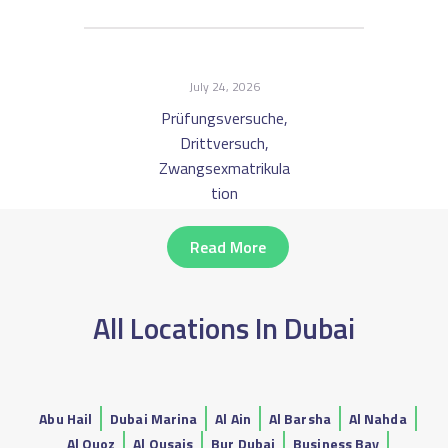
July 24, 2026
Prüfungsversuche,
Drittversuch,
Zwangsexmatrikula
Tion
Read More
All Locations In Dubai
Abu Hail
Dubai Marina
Al Ain
Al Barsha
Al Nahda
Al Quoz
Al Qusais
Bur Dubai
Business Bay