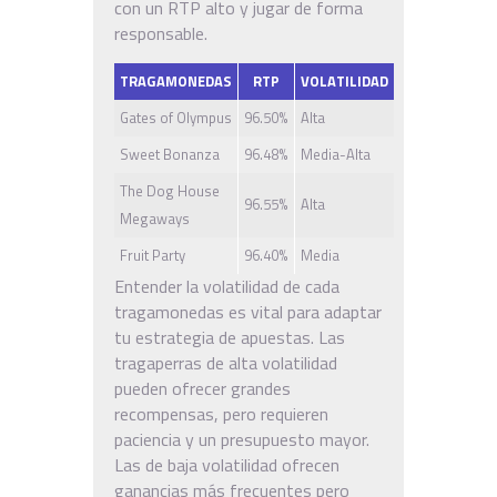
con un RTP alto y jugar de forma
responsable.
TRAGAMONEDAS
RTP
VOLATILIDAD
Gates of Olympus
96.50%
Alta
Sweet Bonanza
96.48%
Media-Alta
The Dog House
96.55%
Alta
Megaways
Fruit Party
96.40%
Media
Entender la volatilidad de cada
tragamonedas es vital para adaptar
tu estrategia de apuestas. Las
tragaperras de alta volatilidad
pueden ofrecer grandes
recompensas, pero requieren
paciencia y un presupuesto mayor.
Las de baja volatilidad ofrecen
ganancias más frecuentes pero