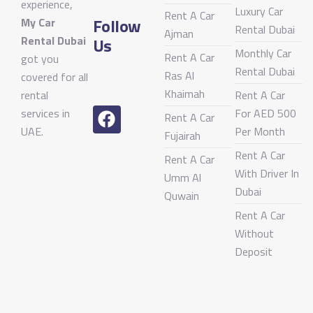
experience,
Luxury Car
Rent A Car
Follow
My Car
Rental Dubai
Ajman
Rental Dubai
Us
Monthly Car
Rent A Car
got you
Rental Dubai
Ras Al
covered for all
Khaimah
rental
Rent A Car
services in
For AED 500
Rent A Car
UAE.
Per Month
Fujairah
Rent A Car
Rent A Car
With Driver In
Umm Al
Dubai
Quwain
Rent A Car
Without
Deposit