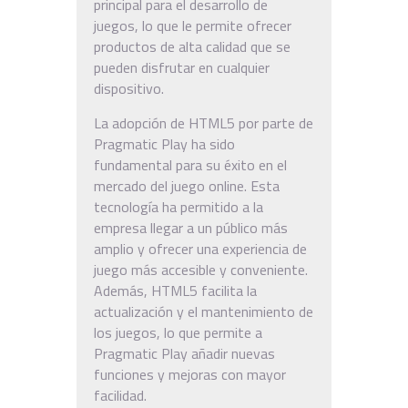
principal para el desarrollo de
juegos, lo que le permite ofrecer
productos de alta calidad que se
pueden disfrutar en cualquier
dispositivo.
La adopción de HTML5 por parte de
Pragmatic Play ha sido
fundamental para su éxito en el
mercado del juego online. Esta
tecnología ha permitido a la
empresa llegar a un público más
amplio y ofrecer una experiencia de
juego más accesible y conveniente.
Además, HTML5 facilita la
actualización y el mantenimiento de
los juegos, lo que permite a
Pragmatic Play añadir nuevas
funciones y mejoras con mayor
facilidad.