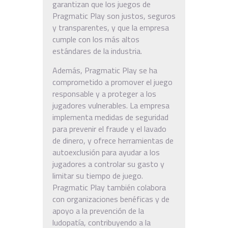
garantizan que los juegos de
Pragmatic Play son justos, seguros
y transparentes, y que la empresa
cumple con los más altos
estándares de la industria.
Además, Pragmatic Play se ha
comprometido a promover el juego
responsable y a proteger a los
jugadores vulnerables. La empresa
implementa medidas de seguridad
para prevenir el fraude y el lavado
de dinero, y ofrece herramientas de
autoexclusión para ayudar a los
jugadores a controlar su gasto y
limitar su tiempo de juego.
Pragmatic Play también colabora
con organizaciones benéficas y de
apoyo a la prevención de la
ludopatía, contribuyendo a la