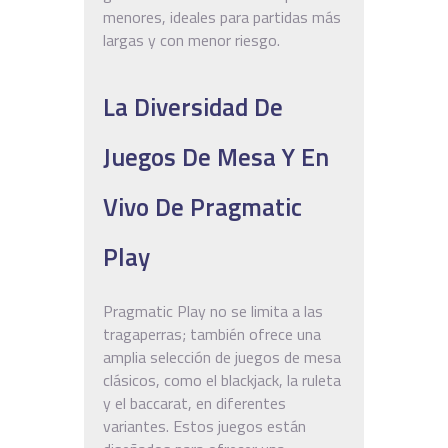
menores, ideales para partidas más
largas y con menor riesgo.
La Diversidad De
Juegos De Mesa Y En
Vivo De Pragmatic
Play
Pragmatic Play no se limita a las
tragaperras; también ofrece una
amplia selección de juegos de mesa
clásicos, como el blackjack, la ruleta
y el baccarat, en diferentes
variantes. Estos juegos están