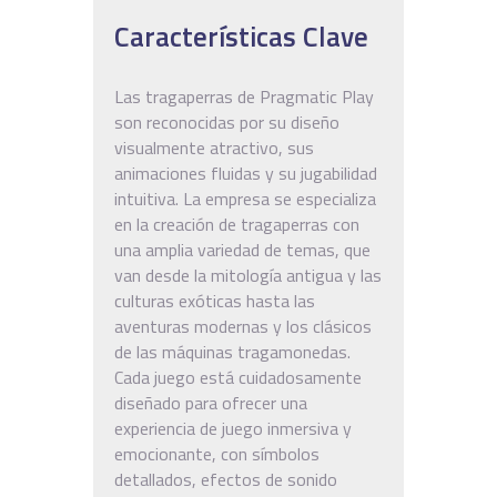
Características Clave
Las tragaperras de Pragmatic Play
son reconocidas por su diseño
visualmente atractivo, sus
animaciones fluidas y su jugabilidad
intuitiva. La empresa se especializa
en la creación de tragaperras con
una amplia variedad de temas, que
van desde la mitología antigua y las
culturas exóticas hasta las
aventuras modernas y los clásicos
de las máquinas tragamonedas.
Cada juego está cuidadosamente
diseñado para ofrecer una
experiencia de juego inmersiva y
emocionante, con símbolos
detallados, efectos de sonido