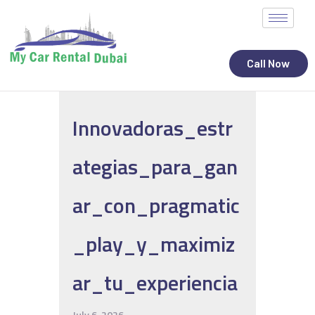
Call Now
Innovadoras_estr
ALL STATES
Ategias_para_gan
CAR RENTAL SERVICES
TOP BRANDS
Ar_con_pragmatic
CONTACT
_play_y_maximiz
Ar_tu_experiencia
July 6, 2026