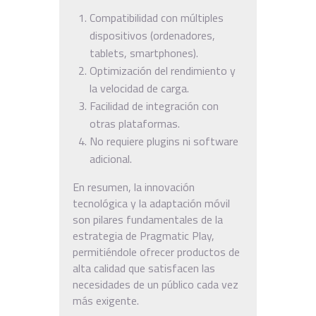
Compatibilidad con múltiples
dispositivos (ordenadores,
tablets, smartphones).
Optimización del rendimiento y
la velocidad de carga.
Facilidad de integración con
otras plataformas.
No requiere plugins ni software
adicional.
En resumen, la innovación
tecnológica y la adaptación móvil
son pilares fundamentales de la
estrategia de Pragmatic Play,
permitiéndole ofrecer productos de
alta calidad que satisfacen las
necesidades de un público cada vez
más exigente.