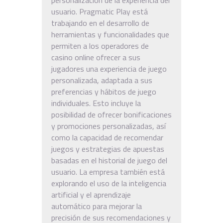
usuario. Pragmatic Play está
trabajando en el desarrollo de
herramientas y funcionalidades que
permiten a los operadores de
casino online ofrecer a sus
jugadores una experiencia de juego
personalizada, adaptada a sus
preferencias y hábitos de juego
individuales. Esto incluye la
posibilidad de ofrecer bonificaciones
y promociones personalizadas, así
como la capacidad de recomendar
juegos y estrategias de apuestas
basadas en el historial de juego del
usuario. La empresa también está
explorando el uso de la inteligencia
artificial y el aprendizaje
automático para mejorar la
precisión de sus recomendaciones y