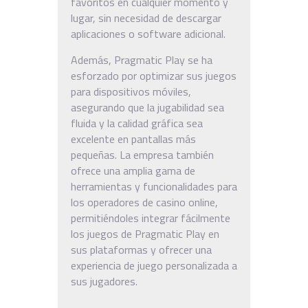
favoritos en cualquier momento y
lugar, sin necesidad de descargar
aplicaciones o software adicional.
Además, Pragmatic Play se ha
esforzado por optimizar sus juegos
para dispositivos móviles,
asegurando que la jugabilidad sea
fluida y la calidad gráfica sea
excelente en pantallas más
pequeñas. La empresa también
ofrece una amplia gama de
herramientas y funcionalidades para
los operadores de casino online,
permitiéndoles integrar fácilmente
los juegos de Pragmatic Play en
sus plataformas y ofrecer una
experiencia de juego personalizada a
sus jugadores.