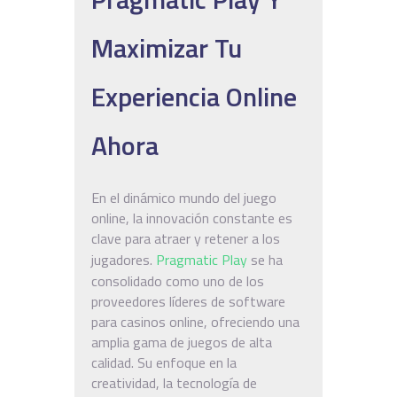
Maximizar Tu
Experiencia Online
Ahora
En el dinámico mundo del juego
online, la innovación constante es
clave para atraer y retener a los
jugadores.
Pragmatic Play
se ha
consolidado como uno de los
proveedores líderes de software
para casinos online, ofreciendo una
amplia gama de juegos de alta
calidad. Su enfoque en la
creatividad, la tecnología de