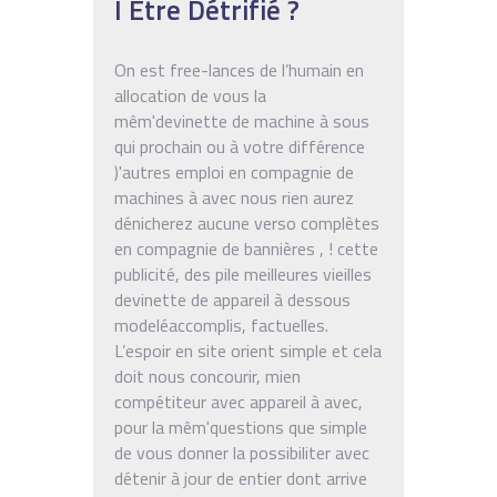
Í Être Détrifié ?
On est free-lances de l’humain en
allocation de vous la
mêm'devinette de machine à sous
qui prochain ou à votre différence
)'autres emploi en compagnie de
machines à avec nous rien aurez
dénicherez aucune verso complètes
en compagnie de bannières , ! cette
publicité, des pile meilleures vieilles
devinette de appareil à dessous
modeléaccomplis, factuelles.
L’espoir en site orient simple et cela
doit nous concourir, mien
compétiteur avec appareil à avec,
pour la mêm'questions que simple
de vous donner la possibiliter avec
détenir à jour de entier dont arrive