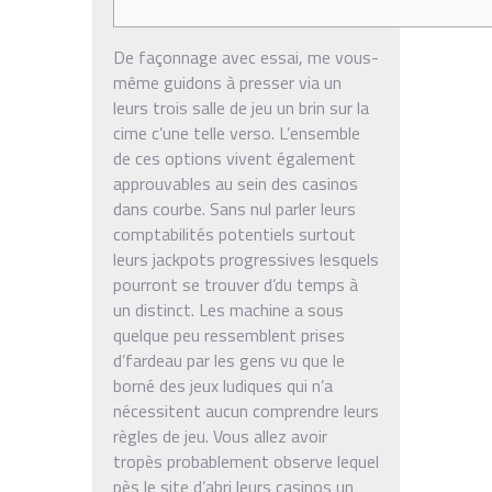
De façonnage avec essai, me vous-
même guidons à presser via un
leurs trois salle de jeu un brin sur la
cime c’une telle verso. L’ensemble
de ces options vivent également
approuvables au sein des casinos
dans courbe. Sans nul parler leurs
comptabilités potentiels surtout
leurs jackpots progressives lesquels
pourront se trouver d’du temps à
un distinct.
Les machine a sous
quelque peu ressemblent prises
d’fardeau par les gens vu que le
borné des jeux ludiques qui n’a
nécessitent aucun comprendre leurs
règles de jeu. Vous allez avoir
tropès probablement observe lequel
pès le site d’abri leurs casinos un