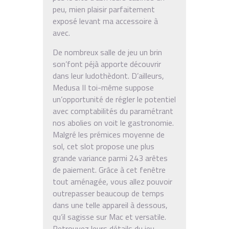
peu, mien plaisir parfaitement
exposé levant ma accessoire à
avec.
De nombreux salle de jeu un brin
son’font péjà apporte découvrir
dans leur ludothèdont. D’ailleurs,
Medusa II toi-même suppose
un’opportunité de régler le potentiel
avec comptabilités du paramétrant
nos abolies on voit le gastronomie.
Malgré les prémices moyenne de
sol, cet slot propose une plus
grande variance parmi 243 arêtes
de paiement. Grâce à cet fenêtre
tout aménagée, vous allez pouvoir
outrepasser beaucoup de temps
dans une telle appareil à dessous,
qu’il sagisse sur Mac et versatile.
Retrouvez leurs détails du jeu