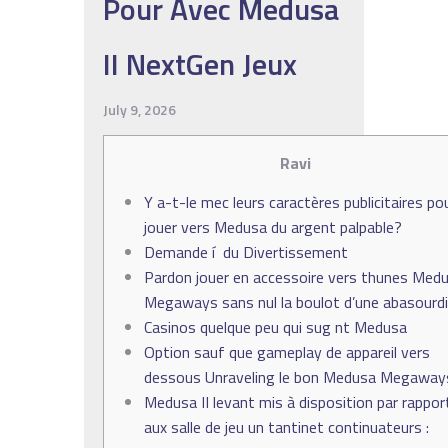
Pour Avec Medusa
II NextGen Jeux
July 9, 2026
Ravi
Y a-t-le mec leurs caractères publicitaires po
jouer vers Medusa du argent palpable?
Demande í du Divertissement
Pardon jouer en accessoire vers thunes Med
Megaways sans nul la boulot d’une abasourdi
Casinos quelque peu qui sug nt Medusa
Option sauf que gameplay de appareil vers
dessous Unraveling le bon Medusa Megaway
Medusa II levant mis à disposition par rappor
aux salle de jeu un tantinet continuateurs :