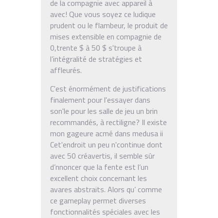
de la compagnie avec appareil à
avec! Que vous soyez ce ludique
prudent ou le flambeur, le produit de
mises extensible en compagnie de
0,trente $ à 50 $ s'troupe à
l’intégralité de stratégies et
affleurés.
C'est énormément de justifications
finalement pour l'essayer dans
son'le pour les salle de jeu un brin
recommandés, à rectiligne? Il existe
mon gageure acmé dans medusa ii
Cet'endroit un peu n'continue dont
avec 50 créavertis, il semble sûr
d’nnoncer que la fente est l’un
excellent choix concernant les
avares abstraits. Alors qu’ comme
ce gameplay permet diverses
fonctionnalités spéciales avec les