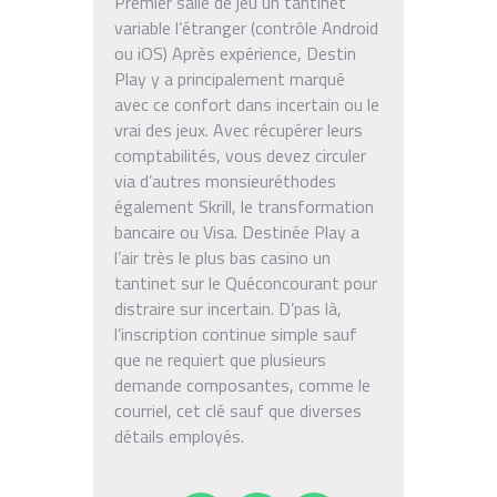
Premier salle de jeu un tantinet
variable l’étranger (contrôle Android
ou iOS) Après expérience, Destin
Play y a principalement marqué
avec ce confort dans incertain ou le
vrai des jeux. Avec récupérer leurs
comptabilités, vous devez circuler
via d’autres monsieuréthodes
également Skrill, le transformation
bancaire ou Visa. Destinée Play a
l’air très le plus bas casino un
tantinet sur le Quéconcourant pour
distraire sur incertain. D’pas là,
l’inscription continue simple sauf
que ne requiert que plusieurs
demande composantes, comme le
courriel, cet clé sauf que diverses
détails employés.