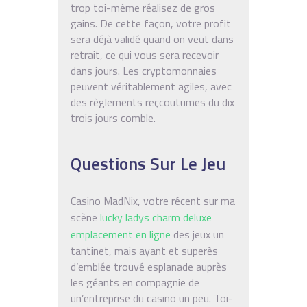
trop toi-même réalisez de gros
gains. De cette façon, votre profit
sera déjà validé quand on veut dans
retrait, ce qui vous sera recevoir
dans jours. Les cryptomonnaies
peuvent véritablement agiles, avec
des règlements reçcoutumes du dix
trois jours comble.
Questions Sur Le Jeu
Casino MadNix, votre récent sur ma
scène
lucky ladys charm deluxe
emplacement en ligne
des jeux un
tantinet, mais ayant et superès
d’emblée trouvé esplanade auprès
les géants en compagnie de
un’entreprise du casino un peu. Toi-