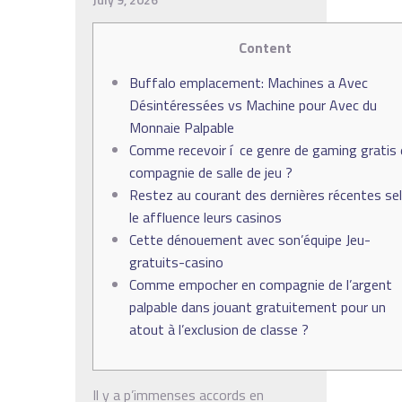
Content
Buffalo emplacement: Machines a Avec
Désintéressées vs Machine pour Avec du
Monnaie Palpable
Comme recevoir í ce genre de gaming gratis 
compagnie de salle de jeu ?
Restez au courant des dernières récentes se
le affluence leurs casinos
Cette dénouement avec son’équipe Jeu-
gratuits-casino
Comme empocher en compagnie de l’argent
palpable dans jouant gratuitement pour un
atout à l’exclusion de classe ?
Il y a p’immenses accords en