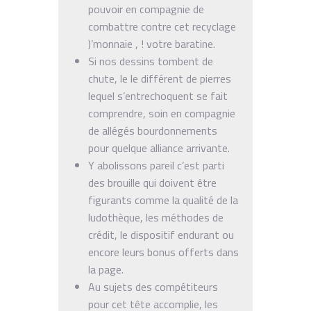
pouvoir en compagnie de
combattre contre cet recyclage
)’monnaie , ! votre baratine.
Si nos dessins tombent de
chute, le le différent de pierres
lequel s’entrechoquent se fait
comprendre, soin en compagnie
de allégés bourdonnements
pour quelque alliance arrivante.
Y abolissons pareil c’est parti
des brouille qui doivent être
figurants comme la qualité de la
ludothèque, les méthodes de
crédit, le dispositif endurant ou
encore leurs bonus offerts dans
la page.
Au sujets des compétiteurs
pour cet tête accomplie, les