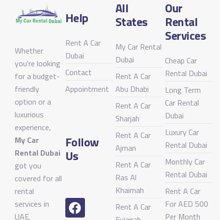
All
Our
Help
States
Rental
Services
Rent A Car
My Car Rental
Whether
Dubai
Dubai
Cheap Car
you're looking
Contact
Rental Dubai
for a budget-
Rent A Car
friendly
Appointment
Abu Dhabi
Long Term
option or a
Car Rental
Rent A Car
luxurious
Dubai
Sharjah
experience,
Luxury Car
Rent A Car
Follow
My Car
Rental Dubai
Ajman
Rental Dubai
Us
Monthly Car
Rent A Car
got you
Rental Dubai
Ras Al
covered for all
Khaimah
rental
Rent A Car
services in
For AED 500
Rent A Car
UAE.
Per Month
Fujairah