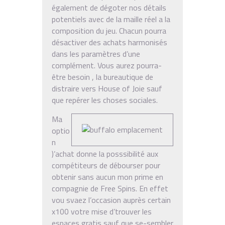
également de dégoter nos détails
potentiels avec de la maille réel a la
composition du jeu. Chacun pourra
désactiver des achats harmonisés
dans les paramètres d’une
complément. Vous aurez pourra-
être besoin , la bureautique de
distraire vers House of Joie sauf
que repérer les choses sociales.
Ma
optio
n
)’achat donne la posssibilité aux
compétiteurs de débourser pour
obtenir sans aucun mon prime en
compagnie de Free Spins. En effet
vou svaez l’occasion auprès certain
x100 votre mise d’trouver les
espaces gratis sauf que se-sembler