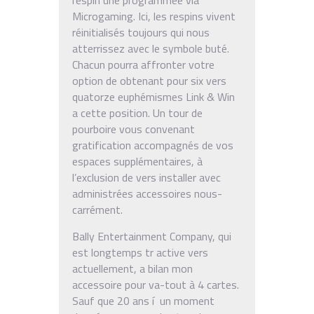
Microgaming. Ici, les respins vivent
réinitialisés toujours qui nous
atterrissez avec le symbole buté.
Chacun pourra affronter votre
option de obtenant pour six vers
quatorze euphémismes Link & Win
a cette position. Un tour de
pourboire vous convenant
gratification accompagnés de vos
espaces supplémentaires, à
l’exclusion de vers installer avec
administrées accessoires nous-
carrément.
Bally Entertainment Company, qui
est longtemps tr active vers
actuellement, a bilan mon
accessoire pour va-tout à 4 cartes.
Sauf que 20 ans í un moment