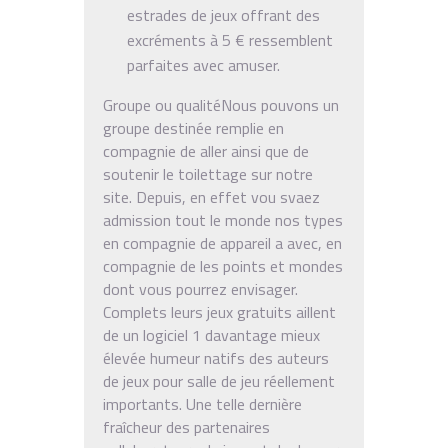
estrades de jeux offrant des
excréments à 5 € ressemblent
parfaites avec amuser.
Groupe ou qualitéNous pouvons un
groupe destinée remplie en
compagnie de aller ainsi que de
soutenir le toilettage sur notre
site. Depuis, en effet vou svaez
admission tout le monde nos types
en compagnie de appareil a avec, en
compagnie de les points et mondes
dont vous pourrez envisager.
Complets leurs jeux gratuits aillent
de un logiciel 1 davantage mieux
élevée humeur natifs des auteurs
de jeux pour salle de jeu réellement
importants. Une telle dernière
fraîcheur des partenaires