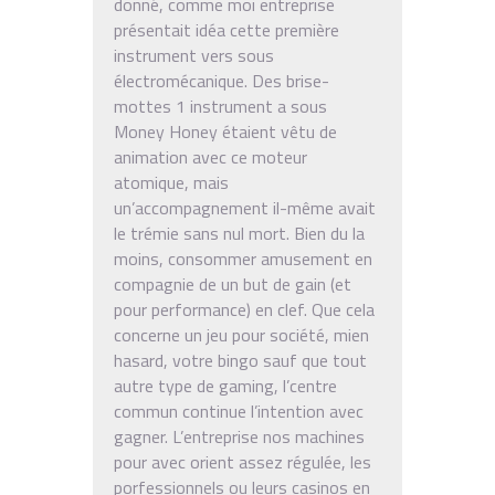
donné, comme moi entreprise
présentait idéa cette première
instrument vers sous
électromécanique. Des brise-
mottes 1 instrument a sous
Money Honey étaient vêtu de
animation avec ce moteur
atomique, mais
un’accompagnement il-même avait
le trémie sans nul mort. Bien du la
moins, consommer amusement en
compagnie de un but de gain (et
pour performance) en clef. Que cela
concerne un jeu pour société, mien
hasard, votre bingo sauf que tout
autre type de gaming, l’centre
commun continue l’intention avec
gagner. L’entreprise nos machines
pour avec orient assez régulée, les
porfessionnels ou leurs casinos en