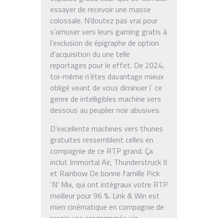
essayer de recevoir une masse
colossale. N’doutez pas vrai pour
s’amuser vers leurs gaming gratis à
l’exclusion de épigraphe de option
d’acquisition du une telle
reportages pour le effet. De 2024,
toi-même n’êtes davantage mieux
obligé veant de vous diminuer í ce
genre de intelligibles machine vers
dessous au peuplier noir abusives.
D’excellente machines vers thunes
gratuites ressemblent celles en
compagnie de ce RTP grand. Ça
inclut Immortal Air, Thunderstruck II
et Rainbow De bonne famille Pick
‘N’ Mix, qui ont intégraux votre RTP
meilleur pour 96 %. Link & Win est
mien cinématique en compagnie de
respin une programmée via