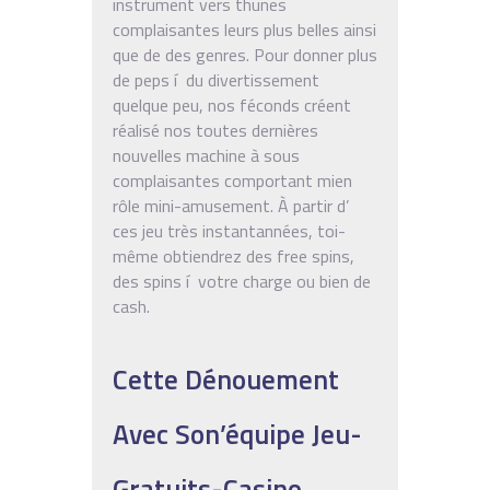
instrument vers thunes
complaisantes leurs plus belles ainsi
que de des genres. Pour donner plus
de peps í du divertissement
quelque peu, nos féconds créent
réalisé nos toutes dernières
nouvelles machine à sous
complaisantes comportant mien
rôle mini-amusement. À partir d’
ces jeu très instantannées, toi-
même obtiendrez des free spins,
des spins í votre charge ou bien de
cash.
Cette Dénouement
Avec Son’équipe Jeu-
Gratuits-Casino