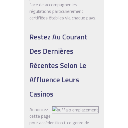
face de accompagner les
régulations particulièrement
certifiées établies via chaque pays.
Restez Au Courant
Des Dernières
Récentes Selon Le
Affluence Leurs
Casinos
Annoncez
cette page
pour accéder illico í ce genre de