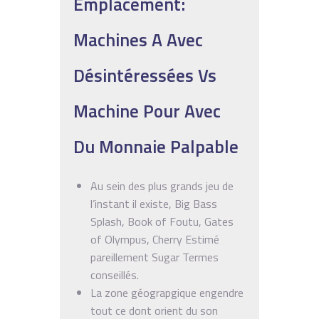
Emplacement:
Machines A Avec
Désintéressées Vs
Machine Pour Avec
Du Monnaie Palpable
Au sein des plus grands jeu de
l’instant il existe, Big Bass
Splash, Book of Foutu, Gates
of Olympus, Cherry Estimé
pareillement Sugar Termes
conseillés.
La zone géograpgique engendre
tout ce dont orient du son