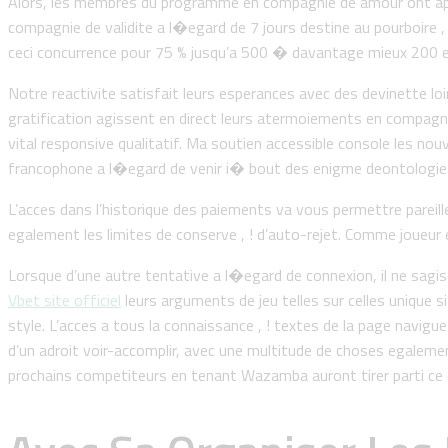
Alors, les membres du programme en compagnie de amour ont app
compagnie de validite a l�egard de 7 jours destine au pourboire 
ceci concurrence pour 75 % jusqu’a 500 � davantage mieux 200 
Notre reactivite satisfait leurs esperances avec des devinette l
gratification agissent en direct leurs atermoiements en compagnie
vital responsive qualitatif. Ma soutien accessible console les nou
francophone a l�egard de venir i� bout des enigme deontologie
L’acces dans l’historique des paiements va vous permettre pareil
egalement les limites de conserve , ! d’auto-rejet. Comme joueur
Lorsque d’une autre tentative a l�egard de connexion, il ne sagi
Vbet site officiel
leurs arguments de jeu telles sur celles unique 
style. L’acces a tous la connaissance , ! textes de la page navigue
d’un adroit voir-accomplir, avec une multitude de choses egalemen
prochains competiteurs en tenant Wazamba auront tirer parti ce