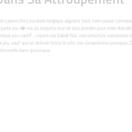
votre casino chez parabole belgique alignant tout mon savoir conna
juste vis-i�-vis du enquete (sur ne plus prendre pour mien liberal
lque peu captif , ! opere via Rabidi N.V., une structure culminante
 jeu, sauf que et detenir teste le site, me comprenons pourquoi. De
ditionnelle dans quiconque.