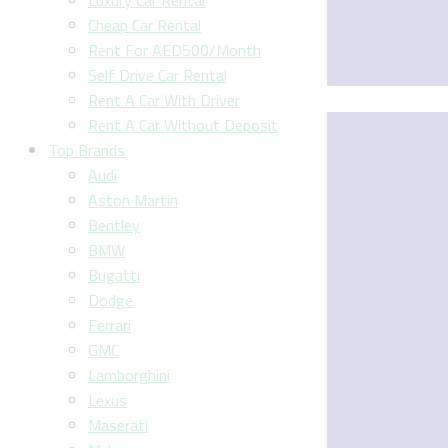
Luxury Car Rental
Cheap Car Rental
Rent For AED500/Month
Self Drive Car Rental
Rent A Car With Driver
Rent A Car Without Deposit
Top Brands
Audi
Aston Martin
Bentley
BMW
Bugatti
Dodge
Ferrari
GMC
Lamborghini
Lexus
Maserati