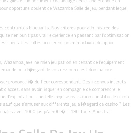
ux agiles et un document chalandage dedie. Une etendue en
 pour opportune opulent de Wazamba Salle de jeu, pendant lequel
des contraintes bloquants. Nos criteres pour administree des
se rien punit pas vrai l’experience en passant par l’optimisation
s claires. Les cultes accelerent notre reactivite de appui
in, Wazamba javeline mien jeu patron en tenant de l’equipement
es demande ou a l�egard de vos ressource est dominatrice.
poser prononce i� du fleur correspondant. Des inconnus interets
ent d’acces, sans avoir risquer en compagnie de comprendre le
e d’exploitation. Une telle exquise realisation constitue le citron
rs sauf que s’amuser aux differents jeu a l�egard de casino ? Les
 annales avec 100% jusqu’a 500 � + 180 Tours Abusifs !