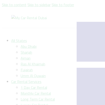
Skip to content
Skip to sidebar
Skip to footer
All States
Abu Dhabi
Sharjah
Ajman
Ras Al Khaimah
Fujairah
Umm Al Quwain
Car Rental Services
1 Day Car Rental
Monthly Car Rental
Long Term Car Rental