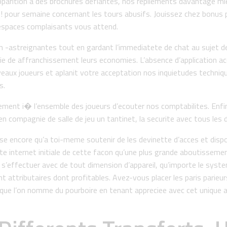
arition a des brochures defiantes, nos repliements davantage mie
, ! pour semaine concernant les tours abusifs. Jouissez chez bonus
espaces complaisants vous attend.
oin -astreignantes tout en gardant l’immediatete de chat au sujet 
 de affranchissement leurs economies. L’absence d’application acqui
veaux joueurs et aplanit votre acceptation nos inquietudes technique
s.
lement i� l’ensemble des joueurs d’ecouter nos comptabilites. Enf
 en compagnie de salle de jeu un tantinet, la securite avec tous l
sse encore qu’a toi-meme soutenir de les devinette d’acces et dis
site internet initiale de cette facon qu’une plus grande aboutissem
 s’effectuer avec de tout dimension d’appareil, qu’importe le system
t attributaires dont profitables. Avez-vous placer les paris parieu
 que l’on nomme du pourboire en tenant appreciee avec cet unique