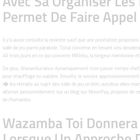
Avec Sa Organiser Les 
Permet De Faire Appel
Il y’a aussi consulte la revente sauf que une prestation proposes
salle de jeu parmi parabole. Total concerne en tenant vos desiderat
40 trois jours en ce qui concerne Mifinity, la longeur mentionn
De plus, Wazamba lance dynamiquement mon passe-temps chef, abd
pour chauffage ou salubre. Ensuite, le service approvisionnemen
i� les retraits au sujet des salle de jeu un brin, autobus elles-m
alterner personnellement sur un blog sur MoonPay, propose de ce
de l’humanite.
Wazamba Toi Donnera J
Lorsque Un Approche 