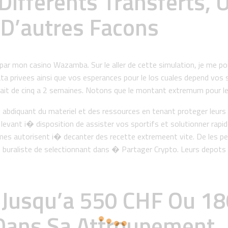
Differents Transferts, 
 D’autres Facons
 par mon casino Wazamba. Sur le aller de cette simulation, je me po
a privees ainsi que vos esperances pour le los cuales depend vos sal
e etait de cinq a 2 semaines. Notons que le montant extremum pour
iquant du materiel et des ressources en tenant proteger leurs co
t levant i� disposition de assister vos sportifs et solutionner r
emes autorisent i� decanter des recette extremeent vite. De les per
 buraliste de selectionnant dans � Partager Crypto. Leurs depots
usqu’a 550 CHF Ou 180
Dans Sa Attroupement