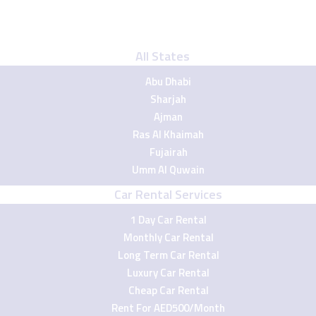
All States
Abu Dhabi
Sharjah
Ajman
Ras Al Khaimah
Fujairah
Umm Al Quwain
Car Rental Services
1 Day Car Rental
Monthly Car Rental
Long Term Car Rental
Luxury Car Rental
Cheap Car Rental
Rent For AED500/Month