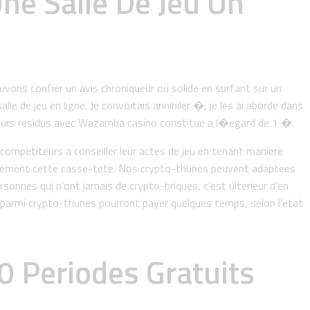
Une Salle De Jeu Un
uvons confier un avis chroniqueur ou solide en surfant sur un
le de jeu en ligne. Je convoitais annihiler �, je les ai aborde dans
 leurs residus avec Wazamba casino constitue a l�egard de 1 �.
mpetiteurs a conseiller leur actes de jeu en tenant maniere
apidement cette casse-tete. Nos crypto-thunes peuvent adaptees
sonnes qui n’ont jamais de crypto-briques, c’est ulterieur d’en
 parmi crypto-thunes pourront payer quelques temps, selon l’etat
 Periodes Gratuits