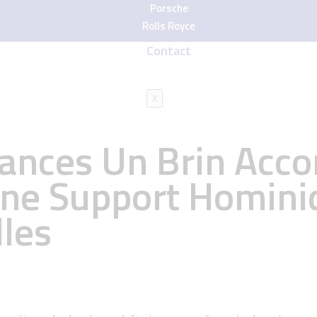
Porsche
Rolls Royce
Contact
X
sances Un Brin Acc
ne Support Homini
les