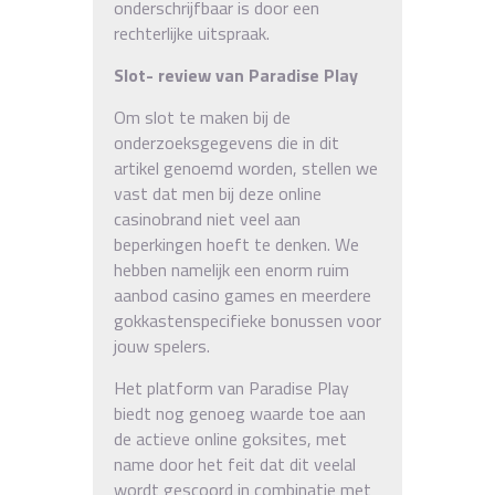
onderschrijfbaar is door een
rechterlijke uitspraak.
Slot- review van Paradise Play
Om slot te maken bij de
onderzoeksgegevens die in dit
artikel genoemd worden, stellen we
vast dat men bij deze online
casinobrand niet veel aan
beperkingen hoeft te denken. We
hebben namelijk een enorm ruim
aanbod casino games en meerdere
gokkastenspecifieke bonussen voor
jouw spelers.
Het platform van Paradise Play
biedt nog genoeg waarde toe aan
de actieve online goksites, met
name door het feit dat dit veelal
wordt gescoord in combinatie met