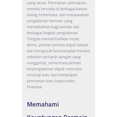
yang besar. Permainan-permainan
mereka tersedia di berbagai kasino
daring terkemuka, dan menawarkan
pengalaman bermain yang
mendebarkan bagi pemain dari
berbagai tingkat pengalaman.
Dengan memanfaatkan mode
demo, pemain pemula dapat belajar
dan mengasah keterampilan mereka
sebelum bertaruh dengan uang
sungguhan, sementara pemain
berpengalaman dapat mencoba
strategi baru dan menjelajahi
permainan baru tanpa risiko
finansial.
Memahami