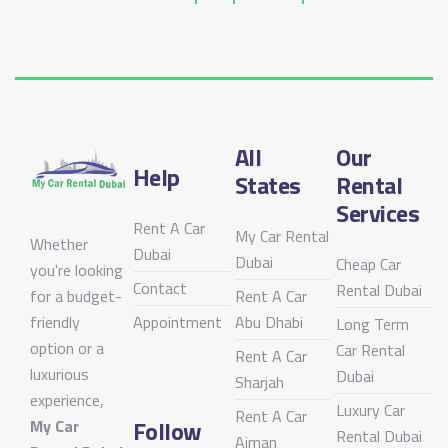
All
Our
Help
States
Rental
Services
Rent A Car
My Car Rental
Whether
Dubai
Dubai
Cheap Car
you're looking
Contact
Rental Dubai
for a budget-
Rent A Car
friendly
Appointment
Abu Dhabi
Long Term
option or a
Car Rental
Rent A Car
luxurious
Dubai
Sharjah
experience,
Luxury Car
Rent A Car
Follow
My Car
Rental Dubai
Ajman