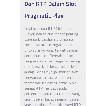
Dan RTP Dalam Slot
Pragmatic Play
Volatilitas dan RTP (Return to
Player) adalah dua konsep penting
yang perlu dipahami oleh pemain
slot. Volatilitas mengacu pada
tingkat risiko yang terkait dengan
permainan slot. Permainan slot
dengan volatilitas tinggi cenderung
membayar lebih besar, tetapi lebih
jarang. Sebaliknya, permainan slot
dengan volatilitas rendah cenderung
membayar lebih kecil, tetapi lebih
sering. RTP mengacu pada
persentase dari total taruhan yang
dikembalikan kepada pemain dalam
jangka panjang. Semakin tinggi RTP,