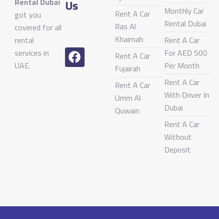
Rental Dubai
Us
Monthly Car
Rent A Car
got you
Rental Dubai
Ras Al
covered for all
Khaimah
rental
Rent A Car
services in
For AED 500
Rent A Car
UAE.
Per Month
Fujairah
Rent A Car
Rent A Car
With Driver In
Umm Al
Dubai
Quwain
Rent A Car
Without
Deposit