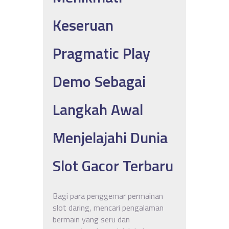
Keseruan
Pragmatic Play
Demo Sebagai
Langkah Awal
Menjelajahi Dunia
Slot Gacor Terbaru
Bagi para penggemar permainan
slot daring, mencari pengalaman
bermain yang seru dan