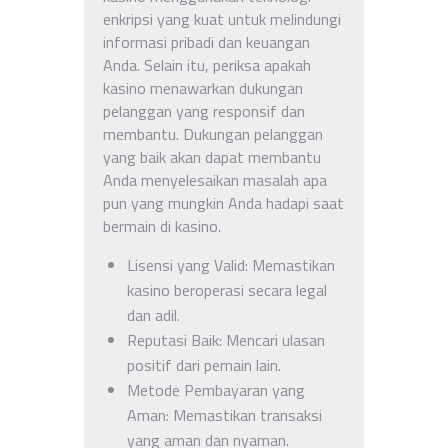
enkripsi yang kuat untuk melindungi
informasi pribadi dan keuangan
Anda. Selain itu, periksa apakah
kasino menawarkan dukungan
pelanggan yang responsif dan
membantu. Dukungan pelanggan
yang baik akan dapat membantu
Anda menyelesaikan masalah apa
pun yang mungkin Anda hadapi saat
bermain di kasino.
Lisensi yang Valid: Memastikan
kasino beroperasi secara legal
dan adil.
Reputasi Baik: Mencari ulasan
positif dari pemain lain.
Metode Pembayaran yang
Aman: Memastikan transaksi
yang aman dan nyaman.