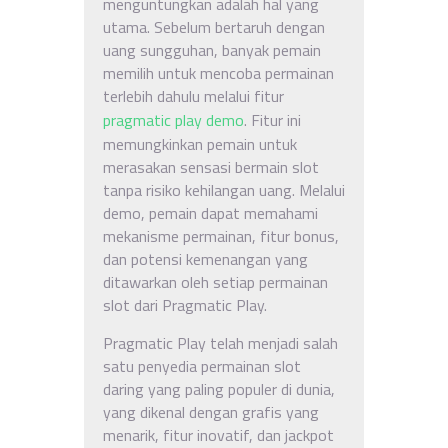
menguntungkan adalah hal yang
utama. Sebelum bertaruh dengan
uang sungguhan, banyak pemain
memilih untuk mencoba permainan
terlebih dahulu melalui fitur
pragmatic play demo
. Fitur ini
memungkinkan pemain untuk
merasakan sensasi bermain slot
tanpa risiko kehilangan uang. Melalui
demo, pemain dapat memahami
mekanisme permainan, fitur bonus,
dan potensi kemenangan yang
ditawarkan oleh setiap permainan
slot dari Pragmatic Play.
Pragmatic Play telah menjadi salah
satu penyedia permainan slot
daring yang paling populer di dunia,
yang dikenal dengan grafis yang
menarik, fitur inovatif, dan jackpot