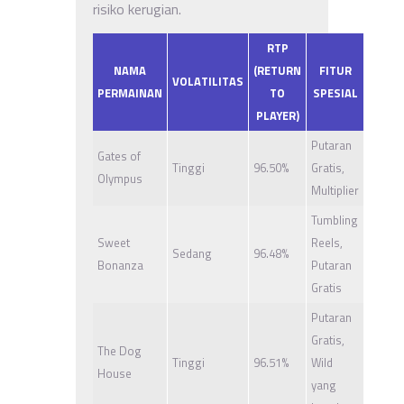
risiko kerugian.
RTP
NAMA
(RETURN
FITUR
VOLATILITAS
PERMAINAN
TO
SPESIAL
PLAYER)
Putaran
Gates of
Tinggi
96.50%
Gratis,
Olympus
Multiplier
Tumbling
Sweet
Reels,
Sedang
96.48%
Bonanza
Putaran
Gratis
Putaran
Gratis,
The Dog
Tinggi
96.51%
Wild
House
yang