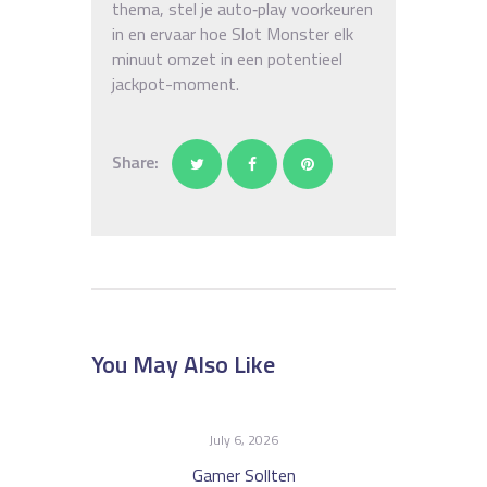
thema, stel je auto‑play voorkeuren
in en ervaar hoe Slot Monster elk
minuut omzet in een potentieel
jackpot-moment.
Share:
You May Also Like
July 6, 2026
Gamer Sollten