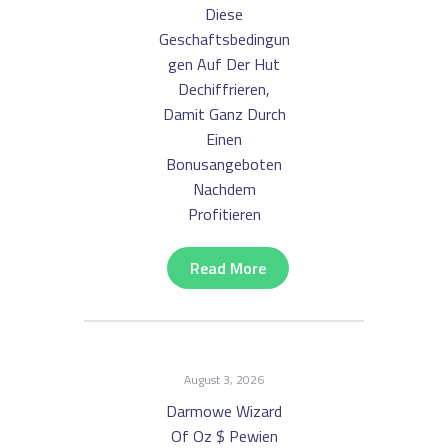
Diese
Geschaftsbedingun
Gen Auf Der Hut
Dechiffrieren,
Damit Ganz Durch
Einen
Bonusangeboten
Nachdem
Profitieren
Read More
August 3, 2026
Darmowe Wizard
Of Oz $ Pewien