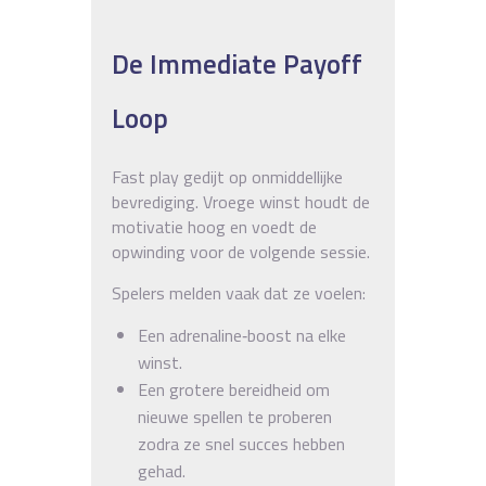
De Immediate Payoff
Loop
Fast play gedijt op onmiddellijke
bevrediging. Vroege winst houdt de
motivatie hoog en voedt de
opwinding voor de volgende sessie.
Spelers melden vaak dat ze voelen:
Een adrenaline‑boost na elke
winst.
Een grotere bereidheid om
nieuwe spellen te proberen
zodra ze snel succes hebben
gehad.