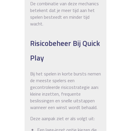
De combinatie van deze mechanics
betekent dat je meer tijd aan het
spelen besteedt en minder tijd
wacht.
Risicobeheer Bij Quick
Play
Bij het spelen in korte bursts nemen
de meeste spelers een
gecontroleerde risicostrategie aan:
kleine inzetten, frequente
beslissingen en snelle uitstappen
wanneer een winst wordt behaald.
Deze aanpak ziet er als volgt uit:
Een lage‑inzet optie kiezen die