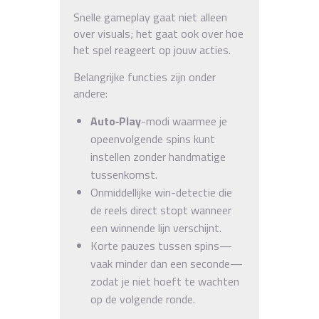
Snelle gameplay gaat niet alleen
over visuals; het gaat ook over hoe
het spel reageert op jouw acties.
Belangrijke functies zijn onder
andere:
Auto‑Play
-modi waarmee je
opeenvolgende spins kunt
instellen zonder handmatige
tussenkomst.
Onmiddellijke win-detectie die
de reels direct stopt wanneer
een winnende lijn verschijnt.
Korte pauzes tussen spins—
vaak minder dan een seconde—
zodat je niet hoeft te wachten
op de volgende ronde.