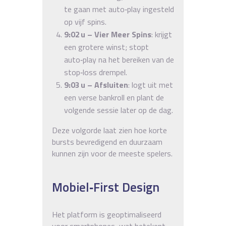
te gaan met auto‑play ingesteld
op vijf spins.
9:02 u – Vier Meer Spins
: krijgt
een grotere winst; stopt
auto‑play na het bereiken van de
stop‑loss drempel.
9:03 u – Afsluiten
: logt uit met
een verse bankroll en plant de
volgende sessie later op de dag.
Deze volgorde laat zien hoe korte
bursts bevredigend en duurzaam
kunnen zijn voor de meeste spelers.
Mobiel‑First Design
Het platform is geoptimaliseerd
voor smartphones, wat betekent