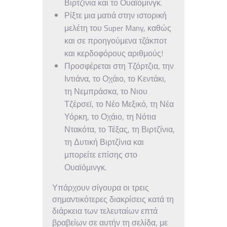
Βιρτζίνια και το Ουαϊόμινγκ.
Ρίξτε μια ματιά στην ιστορική
μελέτη του Super Many, καθώς
και σε προηγούμενα τζάκποτ
και κερδοφόρους αριθμούς!
Προσφέρεται στη Τζόρτζια, την
Ιντιάνα, το Οχάιο, το Κεντάκι,
τη Νεμπράσκα, το Νιου
Τζέρσεϊ, το Νέο Μεξικό, τη Νέα
Υόρκη, το Οχάιο, τη Νότια
Ντακότα, το Τέξας, τη Βιρτζίνια,
τη Δυτική Βιρτζίνια και
μπορείτε επίσης στο
Ουαϊόμινγκ.
Υπάρχουν σίγουρα οι τρεις
σημαντικότερες διακρίσεις κατά τη
διάρκεια των τελευταίων επτά
βραβείων σε αυτήν τη σελίδα, με