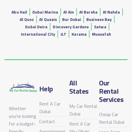
Abu Hail
Dubai Marina
Al Ain
Al Barsha
Al Nahda
Al Quoz
Al Qusais
Bur Dubai
Business Bay
Dubai Deira
Discovery Gardens
Satwa
International City
JLT
Karama
Mussafah
All
Our
Help
States
Rental
Services
Rent A Car
My Car Rental
Whether
Dubai
Dubai
Cheap Car
you're looking
Contact
Rental Dubai
for a budget-
Rent A Car
friendly
Appointment
Abu Dhabi