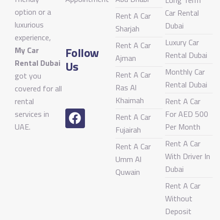
Long Term
option or a
Car Rental
Rent A Car
luxurious
Dubai
Sharjah
experience,
Luxury Car
Rent A Car
Follow
My Car
Rental Dubai
Ajman
Rental Dubai
Us
Monthly Car
Rent A Car
got you
Rental Dubai
Ras Al
covered for all
Khaimah
rental
Rent A Car
services in
For AED 500
Rent A Car
UAE.
Per Month
Fujairah
Rent A Car
Rent A Car
With Driver In
Umm Al
Dubai
Quwain
Rent A Car
Without
Deposit