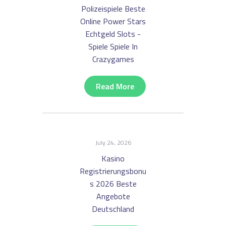
Polizeispiele Beste
Online Power Stars
Echtgeld Slots -
Spiele Spiele In
Crazygames
Read More
July 24, 2026
Kasino
Registrierungsbonu
S 2026 Beste
Angebote
Deutschland