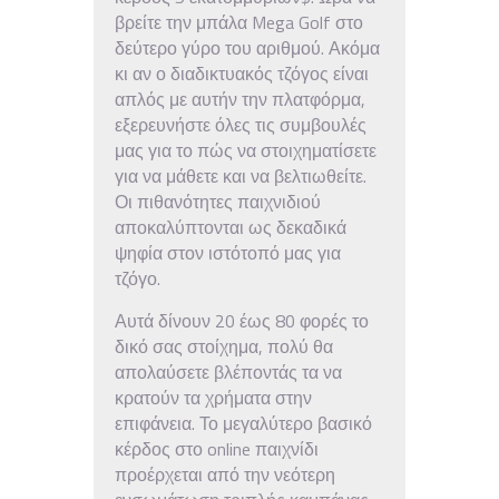
βρείτε την μπάλα Mega Golf στο
δεύτερο γύρο του αριθμού. Ακόμα
κι αν ο διαδικτυακός τζόγος είναι
απλός με αυτήν την πλατφόρμα,
εξερευνήστε όλες τις συμβουλές
μας για το πώς να στοιχηματίσετε
για να μάθετε και να βελτιωθείτε.
Οι πιθανότητες παιχνιδιού
αποκαλύπτονται ως δεκαδικά
ψηφία στον ιστότοπό μας για
τζόγο.
Αυτά δίνουν 20 έως 80 φορές το
δικό σας στοίχημα, πολύ θα
απολαύσετε βλέποντάς τα να
κρατούν τα χρήματα στην
επιφάνεια. Το μεγαλύτερο βασικό
κέρδος στο online παιχνίδι
προέρχεται από την νεότερη