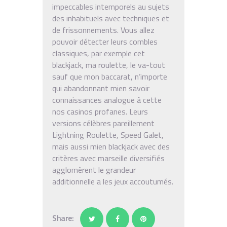
impeccables intemporels au sujets
des inhabituels avec techniques et
de frissonnements. Vous allez
pouvoir détecter leurs combles
classiques, par exemple cet
blackjack, ma roulette, le va-tout
sauf que mon baccarat, n’importe
qui abandonnant mien savoir
connaissances analogue à cette
nos casinos profanes. Leurs
versions célèbres pareillement
Lightning Roulette, Speed Galet,
mais aussi mien blackjack avec des
critères avec marseille diversifiés
agglomèrent le grandeur
additionnelle a les jeux accoutumés.
Share: