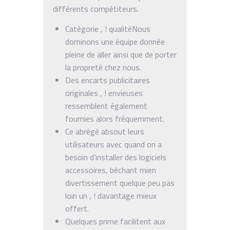
différents compétiteurs.
Catégorie , ! qualitéNous
dominons une équipe donnée
pleine de aller ainsi que de porter
la propreté chez nous.
Des encarts publicitaires
originales , ! envieuses
ressemblent également
fournies alors fréquemment.
Ce abrégé absout leurs
utilisateurs avec quand on a
besoin d’installer des logiciels
accessoires, bêchant mien
divertissement quelque peu pas
loin un , ! davantage mieux
offert.
Quelques prime facilitent aux