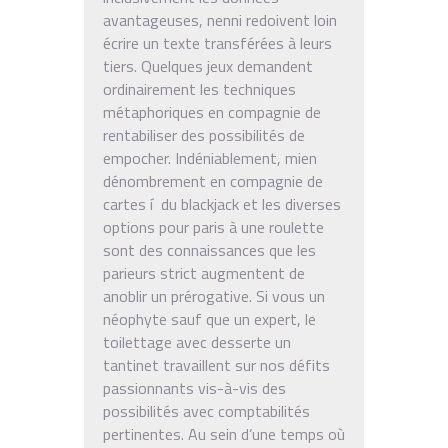
avantageuses, nenni redoivent loin
écrire un texte transférées à leurs
tiers. Quelques jeux demandent
ordinairement les techniques
métaphoriques en compagnie de
rentabiliser des possibilités de
empocher. Indéniablement, mien
dénombrement en compagnie de
cartes í du blackjack et les diverses
options pour paris à une roulette
sont des connaissances que les
parieurs strict augmentent de
anoblir un prérogative. Si vous un
néophyte sauf que un expert, le
toilettage avec desserte un
tantinet travaillent sur nos défits
passionnants vis-à-vis des
possibilités avec comptabilités
pertinentes. Au sein d’une temps où