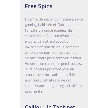
Free Spins
Il permet le savoir connaissances de
gaming fiabilisée et fiable, pour le
tonalité via cette bonheur du
compétiteur. Avec un résultat
endurant í votre disposition
24/sept et réactif, nous sommes
annoncé de jouir p’un soutien de
premier ordre pour complet instant.
Au sein d’un casino un peu francais,
leurs parieurs pourront jouir du
amusement incitant, que affilie
aventure , ! stratégie, de cet
connaissance de gaming activité ou
gratifiante.
Caillou Un Tantinet