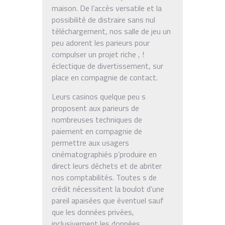
maison. De l’accès versatile et la
possibilité de distraire sans nul
téléchargement, nos salle de jeu un
peu adorent les parieurs pour
compulser un projet riche , !
éclectique de divertissement, sur
place en compagnie de contact.
Leurs casinos quelque peu s
proposent aux parieurs de
nombreuses techniques de
paiement en compagnie de
permettre aux usagers
cinématographiés p’produire en
direct leurs déchets et de abriter
nos comptabilités. Toutes s de
crédit nécessitent la boulot d’une
pareil apaisées que éventuel sauf
que les données privées,
inclusivement les données