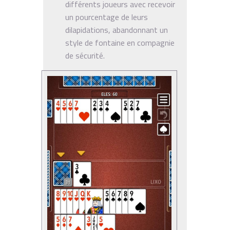
différents joueurs avec recevoir
un pourcentage de leurs
dilapidations, abandonnant un
style de fontaine en compagnie
de sécurité.