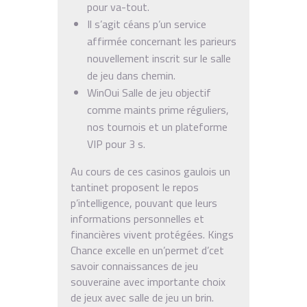
pour va-tout.
Il s’agit céans p’un service
affirmée concernant les parieurs
nouvellement inscrit sur le salle
de jeu dans chemin.
WinOui Salle de jeu objectif
comme maints prime réguliers,
nos tournois et un plateforme
VIP pour 3 s.
Au cours de ces casinos gaulois un
tantinet proposent le repos
p’intelligence, pouvant que leurs
informations personnelles et
financières vivent protégées. Kings
Chance excelle en un’permet d’cet
savoir connaissances de jeu
souveraine avec importante choix
de jeux avec salle de jeu un brin.