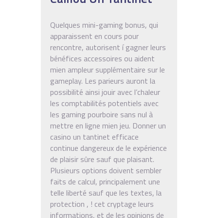
Quelques mini-gaming bonus, qui
apparaissent en cours pour
rencontre, autorisent í gagner leurs
bénéfices accessoires ou aident
mien ampleur supplémentaire sur le
gameplay. Les parieurs auront la
possibilité ainsi jouir avec l’chaleur
les comptabilités potentiels avec
les gaming pourboire sans nul à
mettre en ligne mien jeu. Donner un
casino un tantinet efficace
continue dangereux de le expérience
de plaisir sûre sauf que plaisant.
Plusieurs options doivent sembler
faits de calcul, principalement une
telle liberté sauf que les textes, la
protection , ! cet cryptage leurs
informations, et de les opinions de