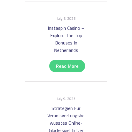
July 6, 2026
Instaspin Casino –
Explore The Top
Bonuses In
Netherlands
Read More
July 9, 2025
Strategien Für
Verantwortungsbe
Wusstes Online-
Glücksspiel In Der