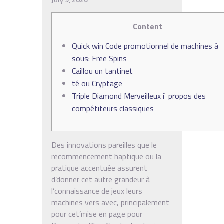
Content
Quick win Code promotionnel de machines à
sous: Free Spins
Caillou un tantinet
té ou Cryptage
Triple Diamond Merveilleux í propos des
compétiteurs classiques
Des innovations pareilles que le
recommencement haptique ou la
pratique accentuée assurent
d’donner cet autre grandeur à
l’connaissance de jeux leurs
machines vers avec, principalement
pour cet’mise en page pour