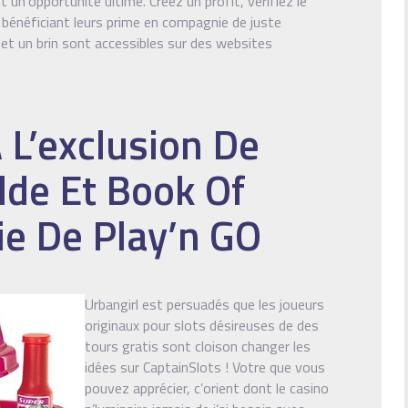
 un’opportunité ultime. Créez un profit, vérifiez le
n bénéficiant leurs prime en compagnie de juste
net un brin sont accessibles sur des websites
 L’exclusion De
lde Et Book Of
e De Play’n GO
Urbangirl est persuadés que les joueurs
originaux pour slots désireuses de des
tours gratis sont cloison changer les
idées sur CaptainSlots ! Votre que vous
pouvez apprécier, c’orient dont le casino