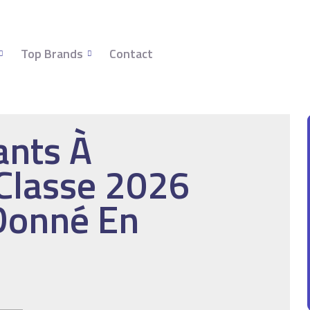
LL STATES
AR RENTAL SERVICES
Top Brands
Contact
OP BRANDS
ONTACT
ants À
 Classe 2026
Donné En