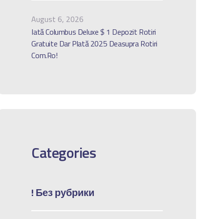
August 6, 2026
Iată Columbus Deluxe $ 1 Depozit Rotiri
Gratuite Dar Plată 2025 Deasupra Rotiri
Com.ro!
Categories
! Без рубрики