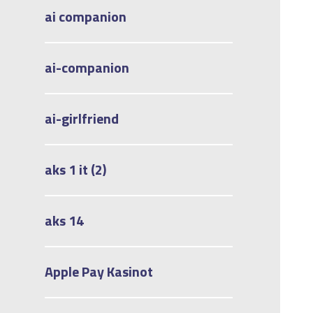
ai companion
ai-companion
ai-girlfriend
aks 1 it (2)
aks 14
Apple Pay Kasinot