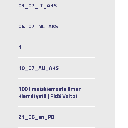
03_07_IT_AKS
04_07_NL_AKS
1
10_07_AU_AKS
100 Ilmaiskierrosta Ilman
Kierrätystä | Pidä Voitot
21_06_en_PB