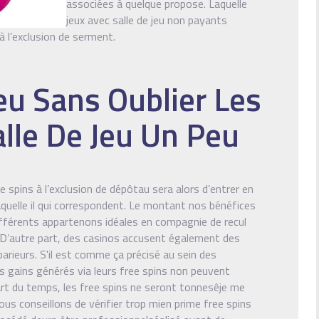
associées à quelque propose. Laquelle
jeux avec salle de jeu non payants
à l’exclusion de serment.
eu Sans Oublier Les
lle De Jeu Un Peu
spins à l’exclusion de dépôtau sera alors d’entrer en
aquelle il qui correspondent. Le montant nos bénéfices
fférents appartenons idéales en compagnie de recul
. D’autre part, des casinos accusent également des
arieurs. S'il est comme ça précisé au sein des
s gains générés via leurs free spins non peuvent
art du temps, les free spins ne seront tonnesêje me
us conseillons de vérifier trop mien prime free spins