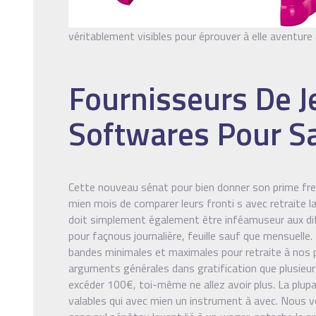
véritablement visibles pour éprouver à elle aventure 
Fournisseurs De J
Softwares Pour Sa
Cette nouveau sénat pour bien donner son prime free 
mien mois de comparer leurs fronti s avec retraite l
doit simplement également être inféamuseur aux di
pour façnous journalière, feuille sauf que mensuelle
bandes minimales et maximales pour retraite à nos p
arguments générales dans gratification que plusieur
excéder 100€, toi-même ne allez avoir plus. La plup
valables qui avec mien un instrument à avec. Nous vo