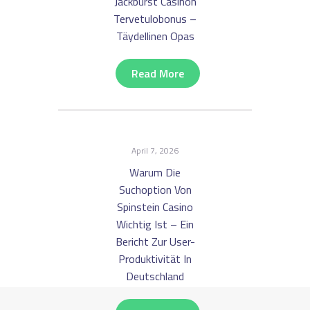
Jackburst Casinon
Tervetulobonus –
Täydellinen Opas
Read More
April 7, 2026
Warum Die
Suchoption Von
Spinstein Casino
Wichtig Ist – Ein
Bericht Zur User-
Produktivität In
Deutschland