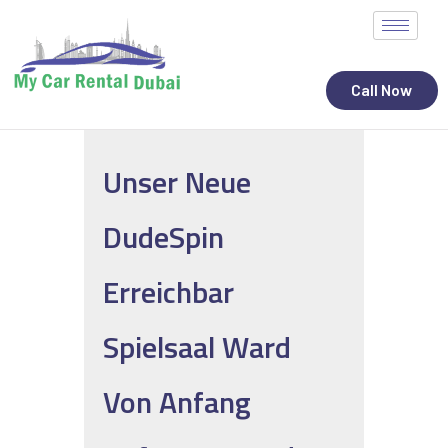
Call Now
Unser Neue
ALL STATES
DudeSpin
CAR RENTAL SERVICES
TOP BRANDS
Erreichbar
CONTACT
Spielsaal Ward
Von Anfang