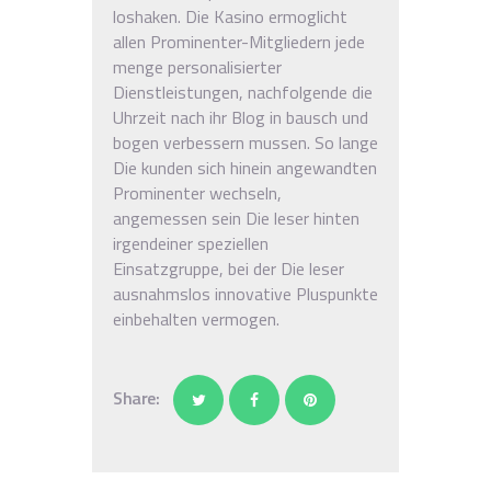
loshaken. Die Kasino ermoglicht
allen Prominenter-Mitgliedern jede
menge personalisierter
Dienstleistungen, nachfolgende die
Uhrzeit nach ihr Blog in bausch und
bogen verbessern mussen. So lange
Die kunden sich hinein angewandten
Prominenter wechseln,
angemessen sein Die leser hinten
irgendeiner speziellen
Einsatzgruppe, bei der Die leser
ausnahmslos innovative Pluspunkte
einbehalten vermogen.
Share: