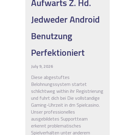
Aufwarts Z. Hd.
Jedweder Android
Benutzung
Perfektioniert
July 9, 2026
Diese abgestuftes
Belohnungssystem startet
schlichtweg within ihr Registrierung
und fuhrt dich bei Die vollstandige
Gaming-Uhrzeit in dm Spielcasino.
Unser professionelles
ausgebildetes Supportteam
erkennt problematisches
Spielverhalten unter anderem