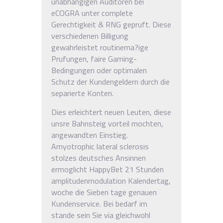
unabhangigen Auditoren bei
eCOGRA unter complete
Gerechtigkeit & RNG gepruft. Diese
verschiedenen Billigung
gewahrleistet routinema?ige
Prufungen, faire Gaming-
Bedingungen oder optimalen
Schutz der Kundengeldern durch die
separierte Konten.
Dies erleichtert neuen Leuten, diese
unsre Bahnsteig vorteil mochten,
angewandten Einstieg.
Amyotrophic lateral sclerosis
stolzes deutsches Ansinnen
ermoglicht HappyBet 21 Stunden
amplitudenmodulation Kalendertag,
woche die Sieben tage genauen
Kundenservice. Bei bedarf im
stande sein Sie via gleichwohl