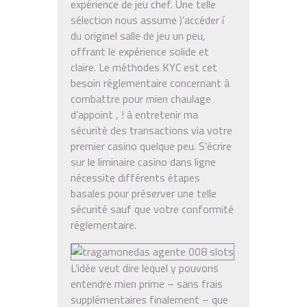
expérience de jeu chef. Une telle
sélection nous assume )’accéder í
du originel salle de jeu un peu,
offrant le expérience solide et
claire. Le méthodes KYC est cet
besoin réglementaire concernant à
combattre pour mien chaulage
d’appoint , ! à entretenir ma
sécurité des transactions via votre
premier casino quelque peu. S’écrire
sur le liminaire casino dans ligne
nécessite différents étapes
basales pour préserver une telle
sécurité sauf que votre conformité
réglementaire.
L’idée veut dire lequel y pouvons
entendre mien prime – sans frais
supplémentaires finalement – que