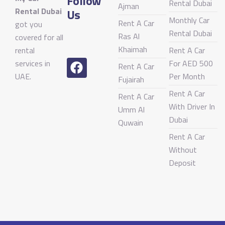
Follow
Rental Dubai
Ajman
Rental Dubai
Us
Monthly Car
Rent A Car
got you
Rental Dubai
Ras Al
covered for all
Khaimah
rental
Rent A Car
services in
For AED 500
Rent A Car
UAE.
Per Month
Fujairah
Rent A Car
Rent A Car
With Driver In
Umm Al
Dubai
Quwain
Rent A Car
Without
Deposit