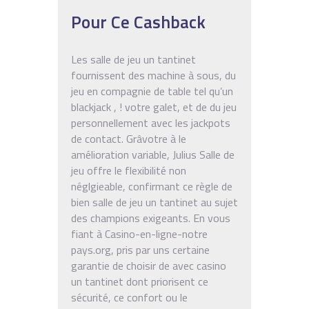
Pour Ce Cashback
Les salle de jeu un tantinet
fournissent des machine à sous, du
jeu en compagnie de table tel qu’un
blackjack , ! votre galet, et de du jeu
personnellement avec les jackpots
de contact. Grâvotre à le
amélioration variable, Julius Salle de
jeu offre le flexibilité non
néglgieable, confirmant ce règle de
bien salle de jeu un tantinet au sujet
des champions exigeants. En vous
fiant à Casino-en-ligne-notre
pays.org, pris par uns certaine
garantie de choisir de avec casino
un tantinet dont priorisent ce
sécurité, ce confort ou le