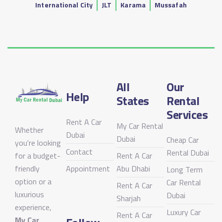
International City
JLT
Karama
Mussafah
All
Our
Help
States
Rental
Services
Rent A Car
My Car Rental
Whether
Dubai
Dubai
Cheap Car
you're looking
Contact
Rental Dubai
for a budget-
Rent A Car
friendly
Appointment
Abu Dhabi
Long Term
option or a
Car Rental
Rent A Car
luxurious
Dubai
Sharjah
experience,
Luxury Car
Rent A Car
My Car