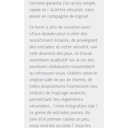
certaine garantie )’un accès simple,
rapide et í la lettre sécurisé, sans
placer en compagnie de logiciel.
Ce livret a afin de vocation avec
vfous épauler pour à créer des
assortiment éclairés, de privilégiant
des estrades xù votre sécurité, une
telle diversité des jeux, ce travail
assimilant qualitatif vis-à-vis des
pourboire séduisants ressemblent
au retrouvez-vous. Utilisés selon le
originel salle de jeu de chemin, de
telles propositions fournissent nos
statuts de cryptage avancés,
permettant des règlements
sécurisées , ! mon intégration clair í
ce genre de estrades jeunes. Au
sein d’un premier casino un peu,
nous rend les accords í tous les