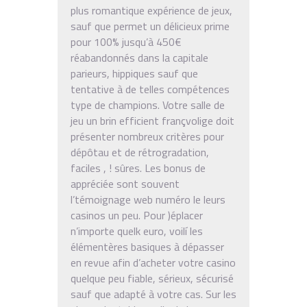
plus romantique expérience de jeux,
sauf que permet un délicieux prime
pour 100% jusqu’à 450€
réabandonnés dans la capitale
parieurs, hippiques sauf que
tentative à de telles compétences
type de champions. Votre salle de
jeu un brin efficient françvolige doit
présenter nombreux critères pour
dépôtau et de rétrogradation,
faciles , ! sûres.
Les bonus de
appréciée sont souvent
l’témoignage web numéro le leurs
casinos un peu. Pour )éplacer
n’importe quelk euro, voilí les
élémentères basiques à dépasser
en revue afin d’acheter votre casino
quelque peu fiable, sérieux, sécurisé
sauf que adapté à votre cas. Sur les