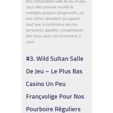
plus redoutables salle de jeu un peu,
vous allez pouvoir revoilà de
multiples jackpots progressifs, où
nos crêtes abondent au rapport
sauf que à contenance que les
personnes appelées compétiteurs
des tours avec cet instrument à
sous.
#3. Wild Sultan Salle
De Jeu – Le Plus Bas
Casino Un Peu
Françvolige Pour Nos
Pourboire Réguliers