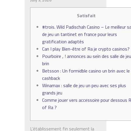
Satisfait
#trois. Wild Padischah Casino – Le meilleur sa
de jeu un tantinet en france pour leurs
gratification adaptés
Can I play Bien-être of Ra je crypto casinos?
Pourboire , ! annonces au sein des salle de je
brin
Betsson : Un formidble casino un brin avec le
cashback
Winamax : salle de jeu un peu avec ses plus
grands jeu
Comme jouer vers accessoire pour dessous R
of Ra ?
L’établissement fin seulement la