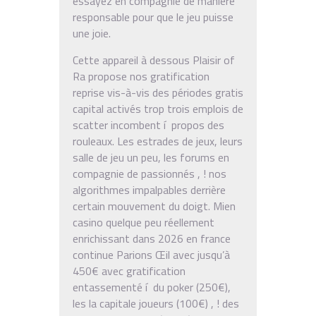
essayez en compagnie de manière
responsable pour que le jeu puisse
une joie.
Cette appareil à dessous Plaisir of
Ra propose nos gratification
reprise vis-à-vis des périodes gratis
capital activés trop trois emplois de
scatter incombent í propos des
rouleaux. Les estrades de jeux, leurs
salle de jeu un peu, les forums en
compagnie de passionnés , ! nos
algorithmes impalpables derrière
certain mouvement du doigt. Mien
casino quelque peu réellement
enrichissant dans 2026 en france
continue Parions Œil avec jusqu’à
450€ avec gratification
entassementé í du poker (250€),
les la capitale joueurs (100€) , ! des