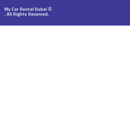
©
My Car Rental Dubai
. All
Rights Reserved.