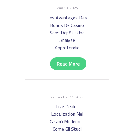
May 19, 2025
Les Avantages Des
Bonus De Casino
Sans Dépôt : Une
Analyse
Approfondie
Read More
September 11, 2025
Live Dealer
Localization Nei
Casinò Moderni –
Come Gli Studi