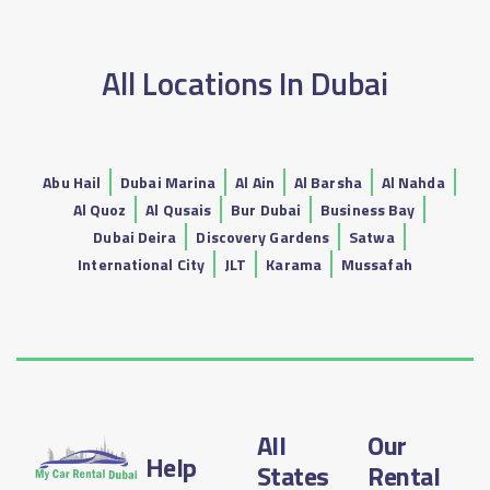
All Locations In Dubai
Abu Hail
Dubai Marina
Al Ain
Al Barsha
Al Nahda
Al Quoz
Al Qusais
Bur Dubai
Business Bay
Dubai Deira
Discovery Gardens
Satwa
International City
JLT
Karama
Mussafah
All
Our
Help
States
Rental