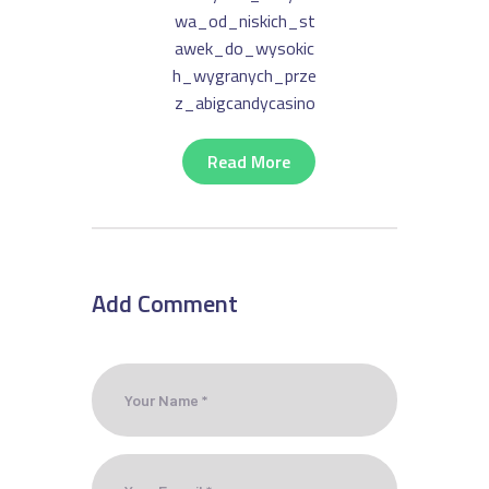
Wa_od_niskich_st
Awek_do_wysokic
H_wygranych_prze
Z_abigcandycasino
Read More
Add Comment