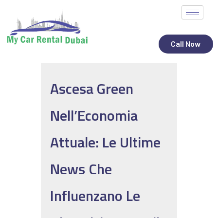
Call Now
Ascesa Green
ALL STATES
Nell’Economia
CAR RENTAL SERVICES
TOP BRANDS
Attuale: Le Ultime
CONTACT
News Che
Influenzano Le