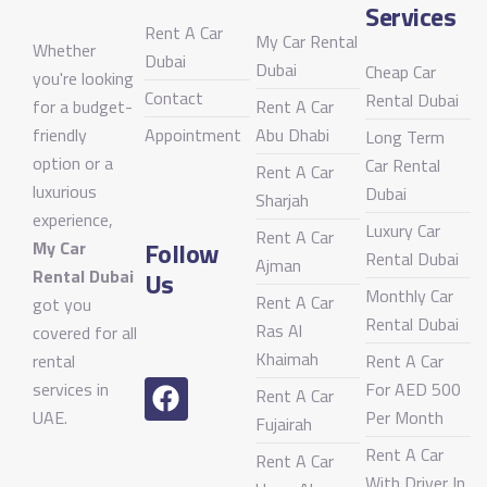
Services
Rent A Car
My Car Rental
Whether
Dubai
Dubai
Cheap Car
you're looking
Contact
Rental Dubai
for a budget-
Rent A Car
friendly
Appointment
Abu Dhabi
Long Term
option or a
Car Rental
Rent A Car
luxurious
Dubai
Sharjah
experience,
Luxury Car
Rent A Car
Follow
My Car
Rental Dubai
Ajman
Rental Dubai
Us
Monthly Car
Rent A Car
got you
Rental Dubai
Ras Al
covered for all
Khaimah
rental
Rent A Car
services in
For AED 500
Rent A Car
UAE.
Per Month
Fujairah
Rent A Car
Rent A Car
With Driver In