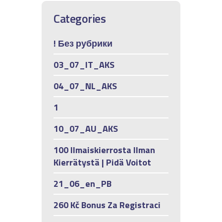
Categories
! Без рубрики
03_07_IT_AKS
04_07_NL_AKS
1
10_07_AU_AKS
100 Ilmaiskierrosta Ilman
Kierrätystä | Pidä Voitot
21_06_en_PB
260 Kč Bonus Za Registraci