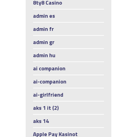
8ty8 Casino
admin es
admin fr
admin gr
admin hu
ai companion
ai-companion
ai-girlfriend
aks 1 it (2)
aks 14
Apple Pay Kasinot