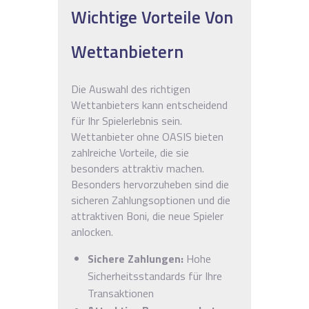
Wichtige Vorteile Von
Wettanbietern
Die Auswahl des richtigen
Wettanbieters kann entscheidend
für Ihr Spielerlebnis sein.
Wettanbieter ohne OASIS bieten
zahlreiche Vorteile, die sie
besonders attraktiv machen.
Besonders hervorzuheben sind die
sicheren Zahlungsoptionen und die
attraktiven Boni, die neue Spieler
anlocken.
Sichere Zahlungen:
Hohe
Sicherheitsstandards für Ihre
Transaktionen