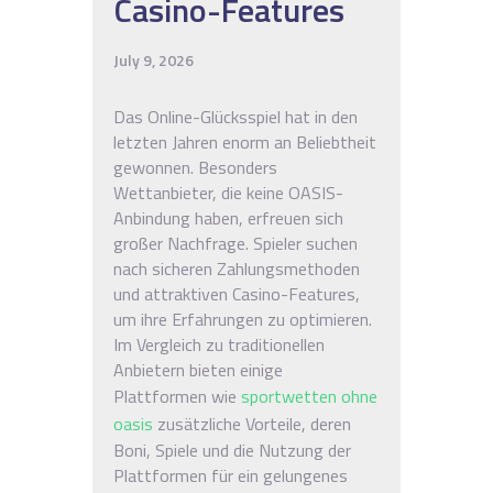
Casino-Features
July 9, 2026
Das Online-Glücksspiel hat in den
letzten Jahren enorm an Beliebtheit
gewonnen. Besonders
Wettanbieter, die keine OASIS-
Anbindung haben, erfreuen sich
großer Nachfrage. Spieler suchen
nach sicheren Zahlungsmethoden
und attraktiven Casino-Features,
um ihre Erfahrungen zu optimieren.
Im Vergleich zu traditionellen
Anbietern bieten einige
Plattformen wie
sportwetten ohne
oasis
zusätzliche Vorteile, deren
Boni, Spiele und die Nutzung der
Plattformen für ein gelungenes