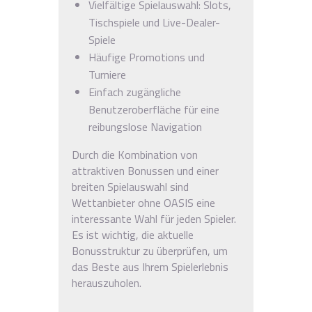
Vielfältige Spielauswahl: Slots,
Tischspiele und Live-Dealer-
Spiele
Häufige Promotions und
Turniere
Einfach zugängliche
Benutzeroberfläche für eine
reibungslose Navigation
Durch die Kombination von
attraktiven Bonussen und einer
breiten Spielauswahl sind
Wettanbieter ohne OASIS eine
interessante Wahl für jeden Spieler.
Es ist wichtig, die aktuelle
Bonusstruktur zu überprüfen, um
das Beste aus Ihrem Spielerlebnis
herauszuholen.