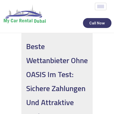
Call Now
ALL STATES
Beste
CAR RENTAL SERVICES
TOP BRANDS
Wettanbieter Ohne
CONTACT
OASIS Im Test:
Sichere Zahlungen
Und Attraktive