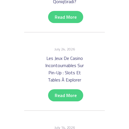
Qoniqtiradi?
Read More
July 24, 2026
Les Jeux De Casino
Incontournables Sur
Pin-Up : Slots Et
Tables À Explorer
Read More
July 14, 2026