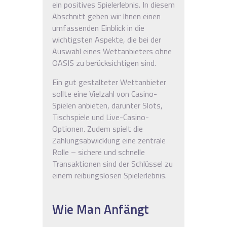
ein positives Spielerlebnis. In diesem
Abschnitt geben wir Ihnen einen
umfassenden Einblick in die
wichtigsten Aspekte, die bei der
Auswahl eines Wettanbieters ohne
OASIS zu berücksichtigen sind.
Ein gut gestalteter Wettanbieter
sollte eine Vielzahl von Casino-
Spielen anbieten, darunter Slots,
Tischspiele und Live-Casino-
Optionen. Zudem spielt die
Zahlungsabwicklung eine zentrale
Rolle – sichere und schnelle
Transaktionen sind der Schlüssel zu
einem reibungslosen Spielerlebnis.
Wie Man Anfängt