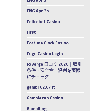
ENG apr 3
ENG Apr 3b
Felicebet Casino
first
Fortune Clock Casino
Fugu Casino Login
FxVerge 口コミ 2026｜取引
条件・安全性・評判を実際
にチェック
gambl 02.07 it
Gamblezen Casino
Gambliing