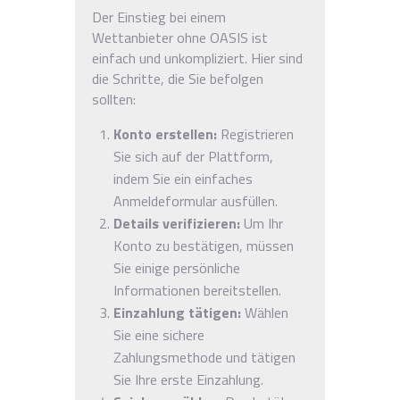
Der Einstieg bei einem
Wettanbieter ohne OASIS ist
einfach und unkompliziert. Hier sind
die Schritte, die Sie befolgen
sollten:
Konto erstellen:
Registrieren
Sie sich auf der Plattform,
indem Sie ein einfaches
Anmeldeformular ausfüllen.
Details verifizieren:
Um Ihr
Konto zu bestätigen, müssen
Sie einige persönliche
Informationen bereitstellen.
Einzahlung tätigen:
Wählen
Sie eine sichere
Zahlungsmethode und tätigen
Sie Ihre erste Einzahlung.