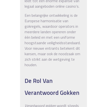
leidt tot een enorme expansie van
legaal aangeboden online casino’s.
Een belangrijke ontwikkeling is de
Europese harmonisatie van
gokregels, waardoor operators in
meerdere landen opereren onder
één beleid en met een uniforme
hoogstaande veiligheidsstandaard.
Voor nieuwe entrants betekent dit
kansen, maar ook de noodzaak om
zich strikt aan de wetgeving te
houden.
De Rol Van
Verantwoord Gokken
Verantwoord gokken
wordt steeds