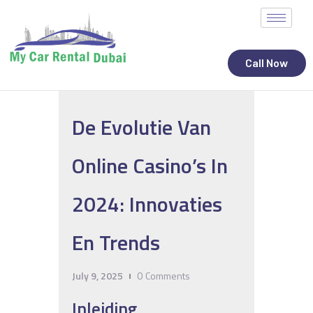
Call Now
De Evolutie Van
ALL STATES
Online Casino’s In
CAR RENTAL SERVICES
TOP BRANDS
2024: Innovaties
CONTACT
En Trends
July 9, 2025
0
Comments
Inleiding