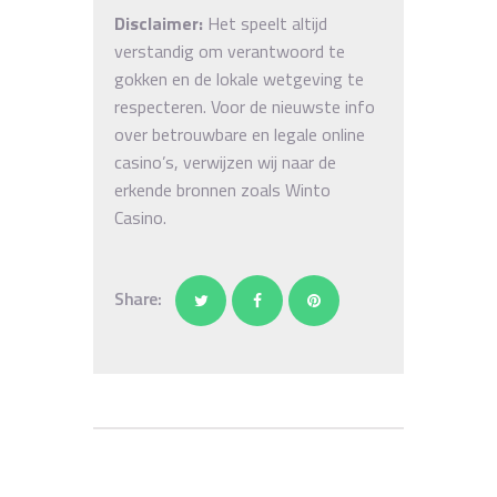
Disclaimer:
Het speelt altijd
verstandig om verantwoord te
gokken en de lokale wetgeving te
respecteren. Voor de nieuwste info
over betrouwbare en legale online
casino’s, verwijzen wij naar de
erkende bronnen zoals Winto
Casino.
Share: