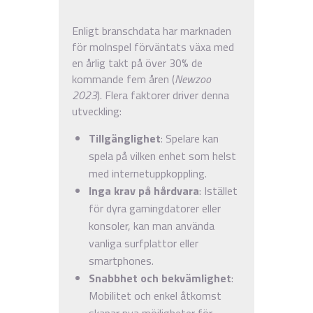
Enligt branschdata har marknaden
för molnspel förväntats växa med
en årlig takt på över 30% de
kommande fem åren (
Newzoo
2023
). Flera faktorer driver denna
utveckling:
Tillgänglighet
: Spelare kan
spela på vilken enhet som helst
med internetuppkoppling.
Inga krav på hårdvara
: Istället
för dyra gamingdatorer eller
konsoler, kan man använda
vanliga surfplattor eller
smartphones.
Snabbhet och bekvämlighet
:
Mobilitet och enkel åtkomst
skapar nya möjligheter för