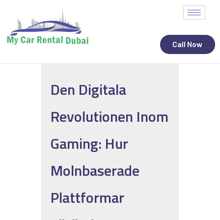
Call Now
Den Digitala
ALL STATES
Revolutionen Inom
CAR RENTAL SERVICES
TOP BRANDS
Gaming: Hur
CONTACT
Molnbaserade
Plattformar