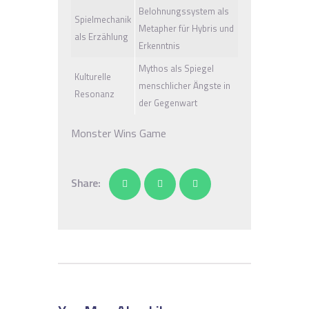
Belohnungssystem als
Spielmechanik
Metapher für Hybris und
als Erzählung
Erkenntnis
Mythos als Spiegel
Kulturelle
menschlicher Ängste in
Resonanz
der Gegenwart
Monster Wins Game
Share: