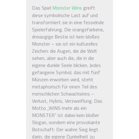
Das Spiel
Monster Wins
greift
diese symbolische Last auf und
transformiert sie in eine fesselnde
Spielerfahrung. Die orangefarbene,
dreiaugige Bestie ist kein bloßes
Monster – sie ist ein kulturelles
Zeichen: die Augen, die die Welt
sehen, aber auch die, die in die
eigene dunkle Seele blicken. Jedes
gefangene Symbol, das mit fünf
Münzen erworben wird, steht
metaphorisch für einen Teil des
menschlichen Schwachsinns –
Verlust, Hybris, Verzweiflung. Das
Motto „WINS mehr als ein
MONSTER“ ist dabei kein bloßer
Slogan, sondern eine provokante
Botschaft: Der wahre Sieg liegt
darin, die eigene Dunkelheit zu