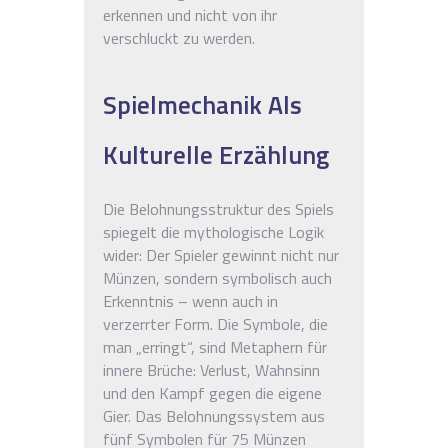
erkennen und nicht von ihr
verschluckt zu werden.
Spielmechanik Als
Kulturelle Erzählung
Die Belohnungsstruktur des Spiels
spiegelt die mythologische Logik
wider: Der Spieler gewinnt nicht nur
Münzen, sondern symbolisch auch
Erkenntnis – wenn auch in
verzerrter Form. Die Symbole, die
man „erringt“, sind Metaphern für
innere Brüche: Verlust, Wahnsinn
und den Kampf gegen die eigene
Gier. Das Belohnungssystem aus
fünf Symbolen für 75 Münzen