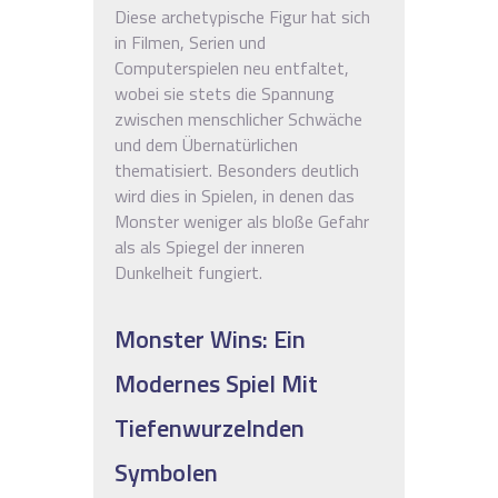
Diese archetypische Figur hat sich
in Filmen, Serien und
Computerspielen neu entfaltet,
wobei sie stets die Spannung
zwischen menschlicher Schwäche
und dem Übernatürlichen
thematisiert. Besonders deutlich
wird dies in Spielen, in denen das
Monster weniger als bloße Gefahr
als als Spiegel der inneren
Dunkelheit fungiert.
Monster Wins: Ein
Modernes Spiel Mit
Tiefenwurzelnden
Symbolen