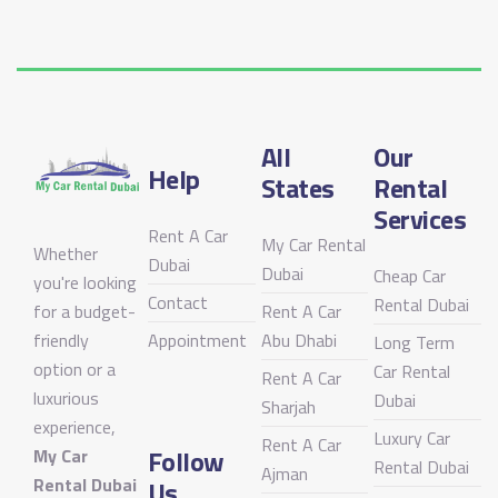
All
Our
Help
States
Rental
Services
Rent A Car
My Car Rental
Whether
Dubai
Dubai
Cheap Car
you're looking
Contact
Rental Dubai
for a budget-
Rent A Car
friendly
Appointment
Abu Dhabi
Long Term
option or a
Car Rental
Rent A Car
luxurious
Dubai
Sharjah
experience,
Luxury Car
Rent A Car
Follow
My Car
Rental Dubai
Ajman
Rental Dubai
Us