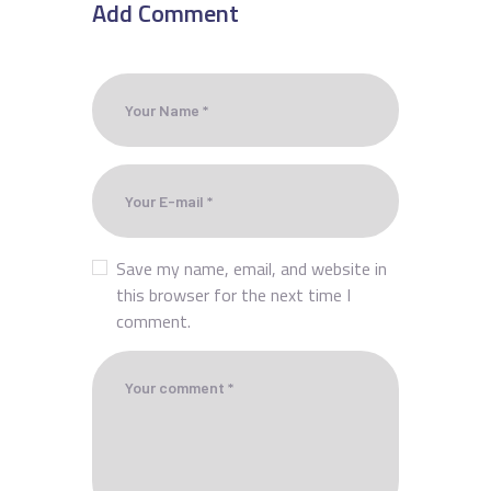
Add Comment
Save my name, email, and website in
this browser for the next time I
comment.