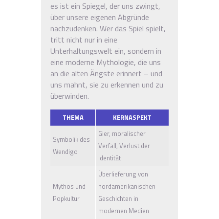
es ist ein Spiegel, der uns zwingt,
über unsere eigenen Abgründe
nachzudenken. Wer das Spiel spielt,
tritt nicht nur in eine
Unterhaltungswelt ein, sondern in
eine moderne Mythologie, die uns
an die alten Ängste erinnert – und
uns mahnt, sie zu erkennen und zu
überwinden.
THEMA
KERNASPEKT
Gier, moralischer
Symbolik des
Verfall, Verlust der
Wendigo
Identität
Überlieferung von
Mythos und
nordamerikanischen
Popkultur
Geschichten in
modernen Medien