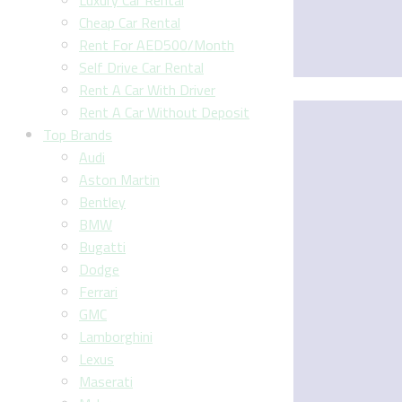
Luxury Car Rental
Cheap Car Rental
Rent For AED500/Month
Self Drive Car Rental
Rent A Car With Driver
Rent A Car Without Deposit
Top Brands
Audi
Aston Martin
Bentley
BMW
Bugatti
Dodge
Ferrari
GMC
Lamborghini
Lexus
Maserati