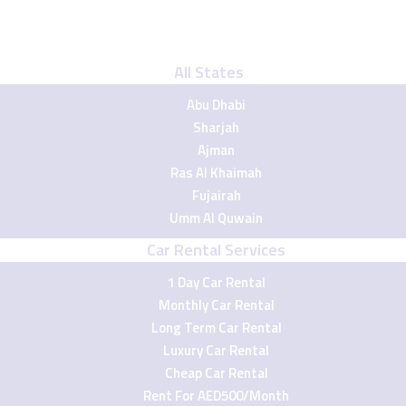
All States
Abu Dhabi
Sharjah
Ajman
Ras Al Khaimah
Fujairah
Umm Al Quwain
Car Rental Services
1 Day Car Rental
Monthly Car Rental
Long Term Car Rental
Luxury Car Rental
Cheap Car Rental
Rent For AED500/Month