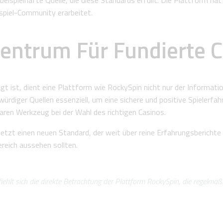
eispielhafte Quelle, die diese Standards erfüllt. Die Plattform hat
spiel-Community erarbeitet.
zentrum Für Fundierte
rägt ist, dient eine Plattform wie RockySpin nicht nur der Informa
würdiger Quellen essenziell, um eine sichere und positive Spielerfah
ren Werkzeug bei der Wahl des richtigen Casinos.
zt einen neuen Standard, der weit über reine Erfahrungsberichte hi
reich aussehen sollten.
fiehlt sich die direkte Betrachtung der Plattform RockySpin, die regelmä