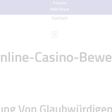
Porsche
Rolls Royce
Contact
X
nline-Casino-Bewer
utung Von Glaubwürdige