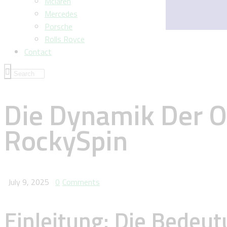
Mclaren
Mercedes
Porsche
Rolls Royce
Contact
Die Dynamik Der O
RockySpin
July 9, 2025
0
Comments
Einleitung: Die Bede