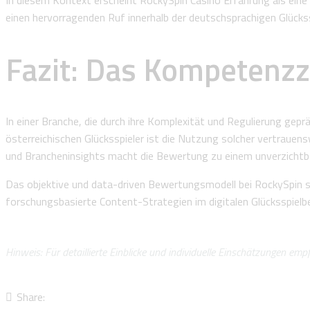
In diesem Kontext erscheint RockySpin Casino Erfahrung als eine b
einen hervorragenden Ruf innerhalb der deutschsprachigen Glücks
Fazit: Das Kompetenz
In einer Branche, die durch ihre Komplexität und Regulierung gep
österreichischen Glücksspieler ist die Nutzung solcher vertrauens
und Brancheninsights macht die Bewertung zu einem unverzichtba
Das objektive und data-driven Bewertungsmodell bei RockySpin set
forschungsbasierte Content-Strategien im digitalen Glücksspielbe
Hinweis: Für detaillierte Einblicke und individuelle Einschätzungen emp
Share: