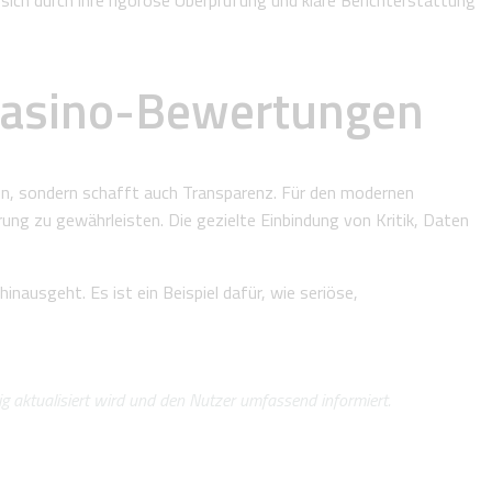
 sich durch ihre rigorose Überprüfung und klare Berichterstattung
 Casino-Bewertungen
tion, sondern schafft auch Transparenz. Für den modernen
rung zu gewährleisten. Die gezielte Einbindung von Kritik, Daten
nausgeht. Es ist ein Beispiel dafür, wie seriöse,
ßig aktualisiert wird und den Nutzer umfassend informiert.