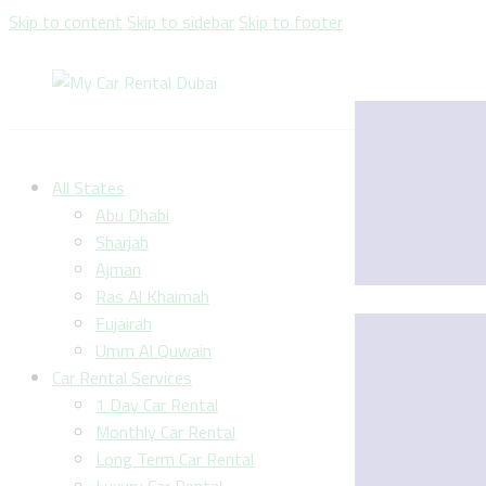
Skip to content
Skip to sidebar
Skip to footer
All States
Abu Dhabi
Sharjah
Ajman
Ras Al Khaimah
Fujairah
Umm Al Quwain
Car Rental Services
1 Day Car Rental
Monthly Car Rental
Long Term Car Rental