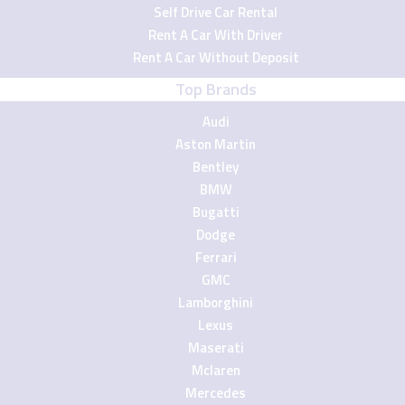
Self Drive Car Rental
Rent A Car With Driver
Rent A Car Without Deposit
Top Brands
Audi
Aston Martin
Bentley
BMW
Bugatti
Dodge
Ferrari
GMC
Lamborghini
Lexus
Maserati
Mclaren
Mercedes