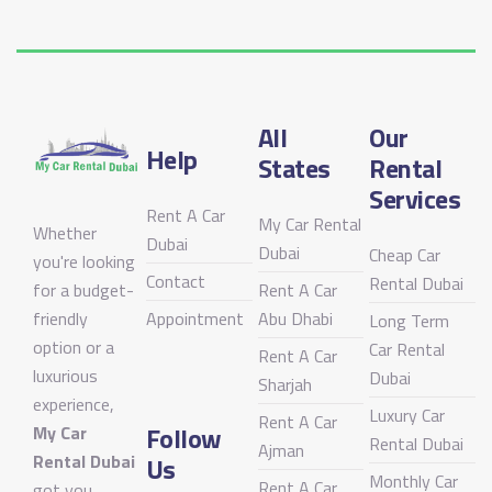
All
Our
Help
States
Rental
Services
Rent A Car
My Car Rental
Whether
Dubai
Dubai
Cheap Car
you're looking
Contact
Rental Dubai
for a budget-
Rent A Car
friendly
Appointment
Abu Dhabi
Long Term
option or a
Car Rental
Rent A Car
luxurious
Dubai
Sharjah
experience,
Luxury Car
Rent A Car
Follow
My Car
Rental Dubai
Ajman
Rental Dubai
Us
Monthly Car
Rent A Car
got you