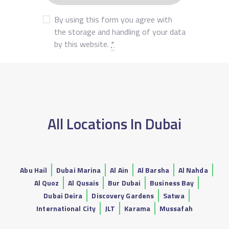
By using this form you agree with
the storage and handling of your data
by this website.
*
All Locations In Dubai
Abu Hail
Dubai Marina
Al Ain
Al Barsha
Al Nahda
Al Quoz
Al Qusais
Bur Dubai
Business Bay
Dubai Deira
Discovery Gardens
Satwa
International City
JLT
Karama
Mussafah