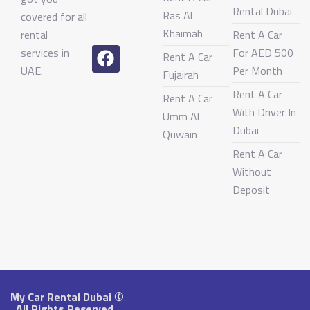
Rental Dubai
Ras Al
covered for all
Khaimah
rental
Rent A Car
services in
For AED 500
Rent A Car
UAE.
Per Month
Fujairah
Rent A Car
Rent A Car
With Driver In
Umm Al
Dubai
Quwain
Rent A Car
Without
Deposit
©
My Car Rental Dubai
. All
Rights Reserved.