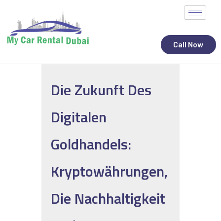
Call Now
Die Zukunft Des
ALL STATES
Digitalen
CAR RENTAL SERVICES
TOP BRANDS
Goldhandels:
CONTACT
Kryptowährungen,
Die Nachhaltigkeit