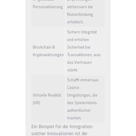
Personalisierung
verbessern die
Nutzerbindung
erheblich.
Sichern Integrität
und erhöhen
Blockchain &
Sicherheit bei
Kryptowährungen
Transaktionen, was
das Vertrauen
stärkt.
Schafft immersive
Casino-
Virtuelle Realität
Umgebungen, die
(VR)
das Spielerlebnis
authentischer
machen.
Ein Beispiel für die Integration
solcher Innovationen ist die