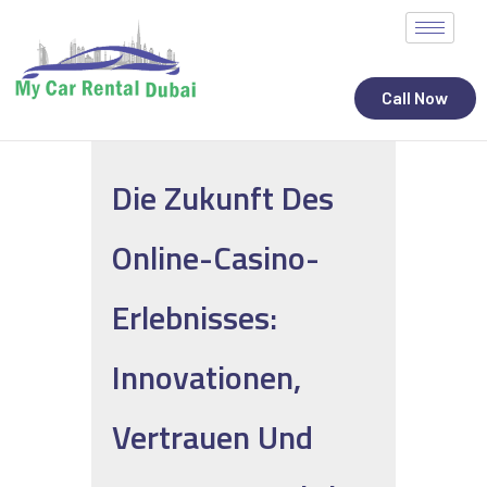
Call Now
Die Zukunft Des
ALL STATES
Online-Casino-
CAR RENTAL SERVICES
TOP BRANDS
Erlebnisses:
CONTACT
Innovationen,
Vertrauen Und