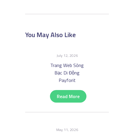
You May Also Like
July 12, 2026
Trang Web Sòng
Bạc Di Động
Payforit
Read More
May 11, 2026