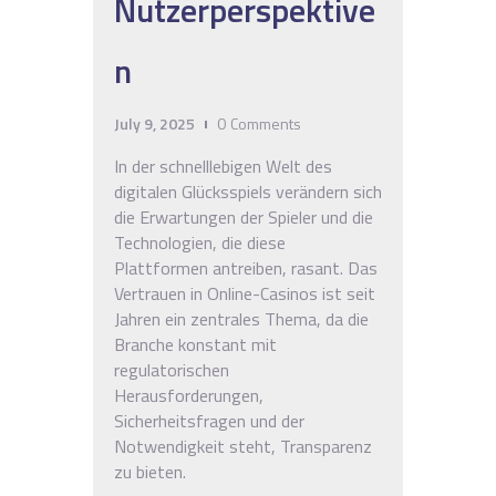
Nutzerperspektive
N
July 9, 2025
0
Comments
In der schnelllebigen Welt des
digitalen Glücksspiels verändern sich
die Erwartungen der Spieler und die
Technologien, die diese
Plattformen antreiben, rasant. Das
Vertrauen in Online-Casinos ist seit
Jahren ein zentrales Thema, da die
Branche konstant mit
regulatorischen
Herausforderungen,
Sicherheitsfragen und der
Notwendigkeit steht, Transparenz
zu bieten.