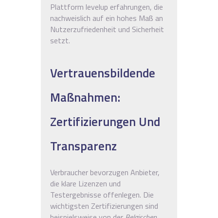
Plattform levelup erfahrungen, die
nachweislich auf ein hohes Maß an
Nutzerzufriedenheit und Sicherheit
setzt.
Vertrauensbildende
Maßnahmen:
Zertifizierungen Und
Transparenz
Verbraucher bevorzugen Anbieter,
die klare Lizenzen und
Testergebnisse offenlegen. Die
wichtigsten Zertifizierungen sind
beispielsweise von der
Belgischen