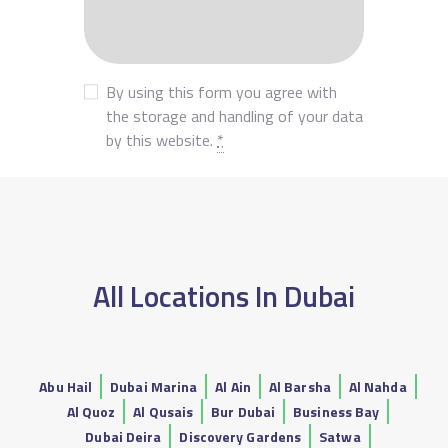
By using this form you agree with
the storage and handling of your data
by this website.
*
All Locations In Dubai
Abu Hail
Dubai Marina
Al Ain
Al Barsha
Al Nahda
Al Quoz
Al Qusais
Bur Dubai
Business Bay
Dubai Deira
Discovery Gardens
Satwa