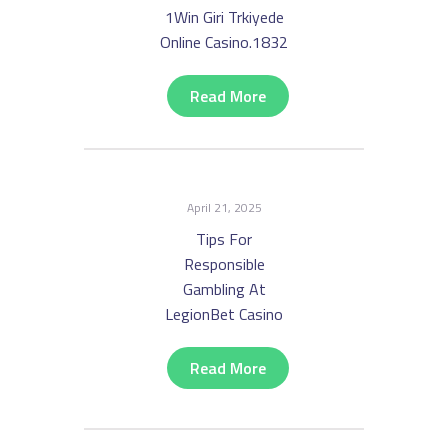
1Win Giri Trkiyede
Online Casino.1832
Read More
April 21, 2025
Tips For
Responsible
Gambling At
LegionBet Casino
Read More