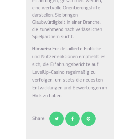
erfahrungen, gesammelt werden,
eine wertvolle Orientierungshilfe
darstellen. Sie bringen
Glaubwürdigkeit in einer Branche,
die zunehmend nach verlässlichen
Spielpartnern sucht.
Hinweis:
Für detaillierte Einblicke
und Nutzerreaktionen empfiehlt es
sich, die Erfahrungsberichte auf
LevelUp-Casino regelmäßig zu
verfolgen, um stets die neuesten
Entwicklungen und Bewertungen im
Blick zu haben.
Share: