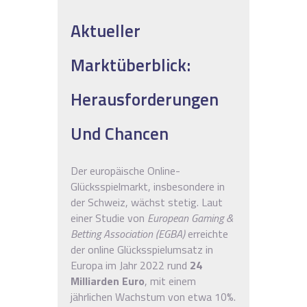
Aktueller
Marktüberblick:
Herausforderungen
Und Chancen
Der europäische Online-
Glücksspielmarkt, insbesondere in
der Schweiz, wächst stetig. Laut
einer Studie von
European Gaming &
Betting Association (EGBA)
erreichte
der online Glücksspielumsatz in
Europa im Jahr 2022 rund
24
Milliarden Euro
, mit einem
jährlichen Wachstum von etwa 10%.