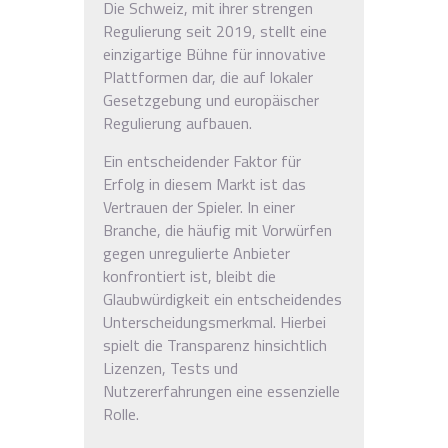
Die Schweiz, mit ihrer strengen
Regulierung seit 2019, stellt eine
einzigartige Bühne für innovative
Plattformen dar, die auf lokaler
Gesetzgebung und europäischer
Regulierung aufbauen.
Ein entscheidender Faktor für
Erfolg in diesem Markt ist das
Vertrauen der Spieler. In einer
Branche, die häufig mit Vorwürfen
gegen unregulierte Anbieter
konfrontiert ist, bleibt die
Glaubwürdigkeit ein entscheidendes
Unterscheidungsmerkmal. Hierbei
spielt die Transparenz hinsichtlich
Lizenzen, Tests und
Nutzererfahrungen eine essenzielle
Rolle.