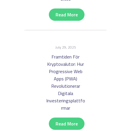
Read More
July 29, 2025
Framtiden För
Kryptovalutor: Hur
Progressive Web
Apps (PWA)
Revolutionerar
Digitala
Investeringsplattfo
Rmar
Read More