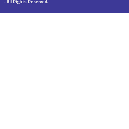
. All
Rights Reserved.