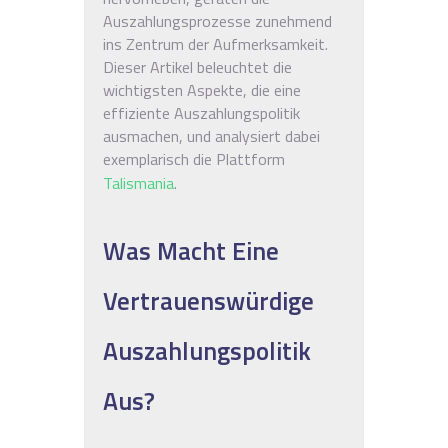
Auszahlungsprozesse zunehmend
ins Zentrum der Aufmerksamkeit.
Dieser Artikel beleuchtet die
wichtigsten Aspekte, die eine
effiziente Auszahlungspolitik
ausmachen, und analysiert dabei
exemplarisch die Plattform
Talismania
.
Was Macht Eine
Vertrauenswürdige
Auszahlungspolitik
Aus?