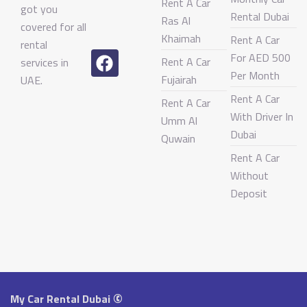
Rent A Car
got you
Rental Dubai
Ras Al
covered for all
Khaimah
Rent A Car
rental
For AED 500
Rent A Car
services in
Per Month
Fujairah
UAE.
Rent A Car
Rent A Car
With Driver In
Umm Al
Dubai
Quwain
Rent A Car
Without
Deposit
©
My Car Rental Dubai