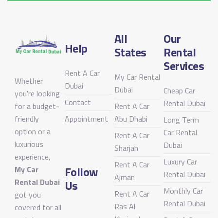
All
Our
Help
States
Rental
Services
Rent A Car
My Car Rental
Whether
Dubai
Dubai
Cheap Car
you're looking
Contact
Rental Dubai
for a budget-
Rent A Car
friendly
Appointment
Abu Dhabi
Long Term
option or a
Car Rental
Rent A Car
luxurious
Dubai
Sharjah
experience,
Luxury Car
Rent A Car
Follow
My Car
Rental Dubai
Ajman
Rental Dubai
Us
Monthly Car
Rent A Car
got you
Rental Dubai
Ras Al
covered for all