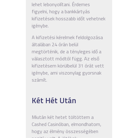
lehet lebonyolítani. Érdemes
figyelni, hogy a bankkártyás
kifizetések hosszabb időt vehetnek
igénybe.
A kifizetési kérelmek feldolgozása
általában 24 órán belül
megtörténik, de a tényleges idő a
választott módtól függ. Az első
kifizetésem körülbelül 31 órát vett
igénybe, ami viszonylag gyorsnak
számít.
Két Hét Után
Miután két hetet töltöttem a
Cashed Casinóban, elmondhatom,
hogy az élmény összességében