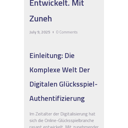
Entwickelt. Mit
Zuneh
July 9, 2025
0
Comments
Einleitung: Die
Komplexe Welt Der
Digitalen Glücksspiel-
Authentifizierung
Im Zeitalter der Digitalisierung hat
sich die Online-Glücksspielbranche
rasant entwickelt. Mit zunehmender