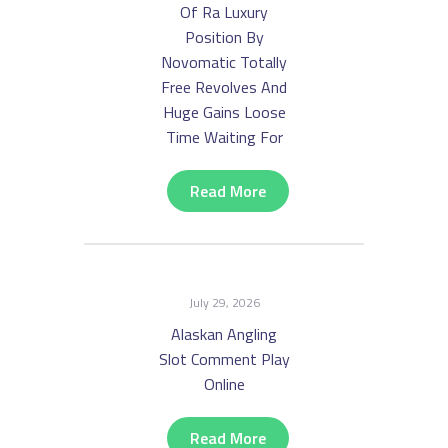
Of Ra Luxury
Position By
Novomatic Totally
Free Revolves And
Huge Gains Loose
Time Waiting For
Read More
July 29, 2026
Alaskan Angling
Slot Comment Play
Online
Read More