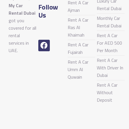
Luxury Car
Rent A Car
Follow
My Car
Rental Dubai
Ajman
Rental Dubai
Us
Monthly Car
Rent A Car
got you
Rental Dubai
Ras Al
covered for all
Khaimah
rental
Rent A Car
services in
For AED 500
Rent A Car
UAE.
Per Month
Fujairah
Rent A Car
Rent A Car
With Driver In
Umm Al
Dubai
Quwain
Rent A Car
Without
Deposit