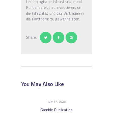
technologische Infrastruktur und
Kundenservice zu investieren, um
die Integrität und das Vertrauen in
die Plattform zu gewährleisten.
Share:
You May Also Like
July 17, 2026
Gamble Publication