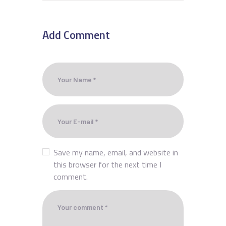
Add Comment
Save my name, email, and website in
this browser for the next time I
comment.