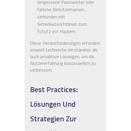
Vergessene Passwörter oder
falsche Benutzernamen,
verbunden mit
Sicherheitsrichtlinien zum
Schutz vor Hackern.
Diese Herausforderungen erfordern
sowohl technische Verständnis als
auch proaktive Lösungen, um die
Nutzererfahrung kontinuierlich zu
verbessern.
Best Practices:
Lösungen Und
Strategien Zur