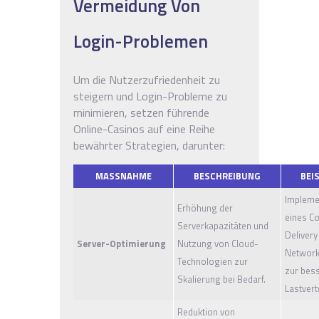
Vermeidung Von
Login-Problemen
Um die Nutzerzufriedenheit zu
steigern und Login-Probleme zu
minimieren, setzen führende
Online-Casinos auf eine Reihe
bewährter Strategien, darunter:
MASSNAHME
BESCHREIBUNG
BEI
Impleme
Erhöhung der
eines Co
Serverkapazitäten und
Delivery
Server-Optimierung
Nutzung von Cloud-
Network
Technologien zur
zur bes
Skalierung bei Bedarf.
Lastvert
Reduktion von