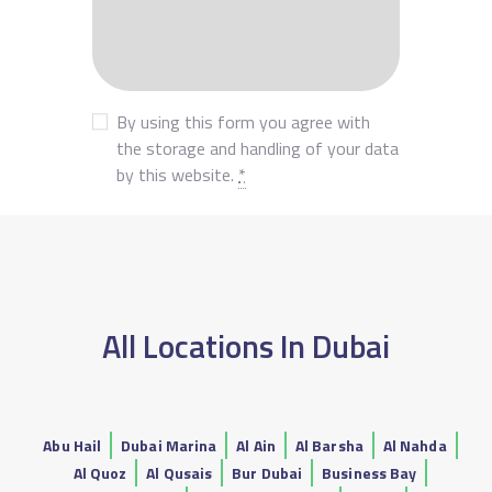
By using this form you agree with
the storage and handling of your data
by this website.
*
All Locations In Dubai
Abu Hail
Dubai Marina
Al Ain
Al Barsha
Al Nahda
Al Quoz
Al Qusais
Bur Dubai
Business Bay