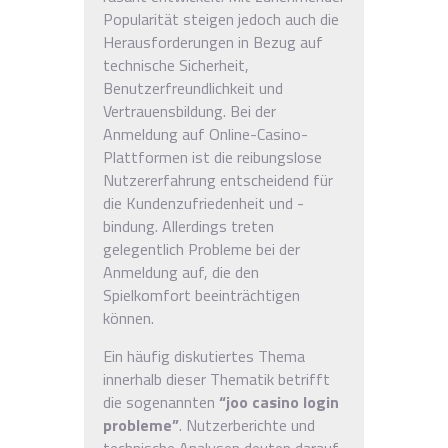
Popularität steigen jedoch auch die
Herausforderungen in Bezug auf
technische Sicherheit,
Benutzerfreundlichkeit und
Vertrauensbildung. Bei der
Anmeldung auf Online-Casino-
Plattformen ist die reibungslose
Nutzererfahrung entscheidend für
die Kundenzufriedenheit und -
bindung. Allerdings treten
gelegentlich Probleme bei der
Anmeldung auf, die den
Spielkomfort beeinträchtigen
können.
Ein häufig diskutiertes Thema
innerhalb dieser Thematik betrifft
die sogenannten
“joo casino login
probleme”
. Nutzerberichte und
technische Analysen deuten darauf