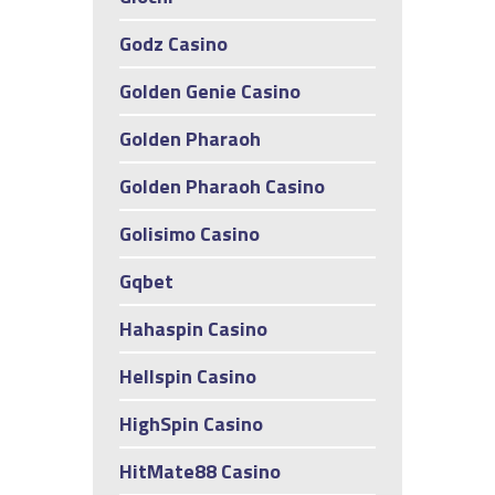
Godz Casino
Golden Genie Casino
Golden Pharaoh
Golden Pharaoh Casino
Golisimo Casino
Gqbet
Hahaspin Casino
Hellspin Casino
HighSpin Casino
HitMate88 Casino