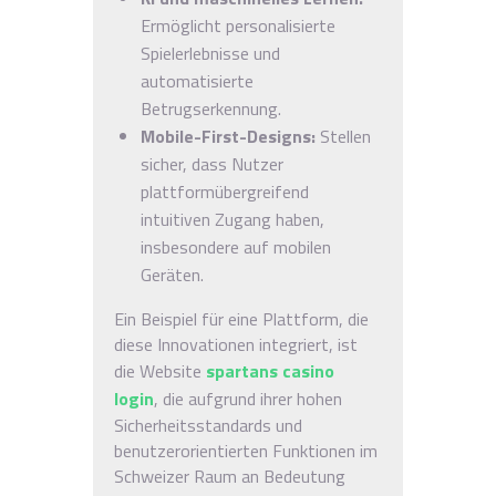
Ermöglicht personalisierte
Spielerlebnisse und
automatisierte
Betrugserkennung.
Mobile-First-Designs:
Stellen
sicher, dass Nutzer
plattformübergreifend
intuitiven Zugang haben,
insbesondere auf mobilen
Geräten.
Ein Beispiel für eine Plattform, die
diese Innovationen integriert, ist
die Website
spartans casino
login
, die aufgrund ihrer hohen
Sicherheitsstandards und
benutzerorientierten Funktionen im
Schweizer Raum an Bedeutung