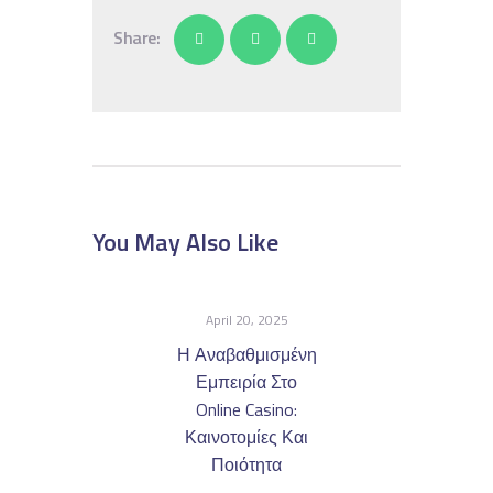
Share:
You May Also Like
April 20, 2025
Η Αναβαθμισμένη
Εμπειρία Στο
Online Casino:
Καινοτομίες Και
Ποιότητα