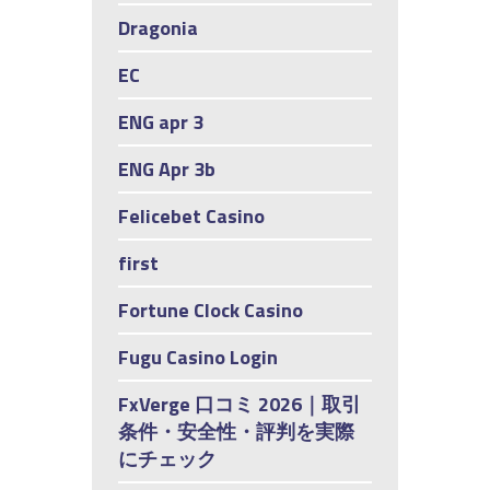
Dragonia
EC
ENG apr 3
ENG Apr 3b
Felicebet Casino
first
Fortune Clock Casino
Fugu Casino Login
FxVerge 口コミ 2026｜取引
条件・安全性・評判を実際
にチェック