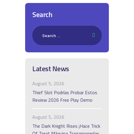
Search
Latest News
August 5, 2026
Thief Slot Podrías Probar Estos
Review 2026 Free Play Demo
August 5, 2026
The Dark Knight Rises ¡Hace Trick
Of Treat Máquina Tragamonedas