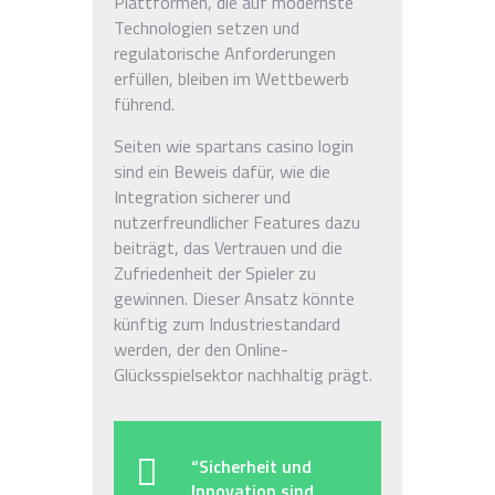
Plattformen, die auf modernste
Technologien setzen und
regulatorische Anforderungen
erfüllen, bleiben im Wettbewerb
führend.
Seiten wie spartans casino login
sind ein Beweis dafür, wie die
Integration sicherer und
nutzerfreundlicher Features dazu
beiträgt, das Vertrauen und die
Zufriedenheit der Spieler zu
gewinnen. Dieser Ansatz könnte
künftig zum Industriestandard
werden, der den Online-
Glücksspielsektor nachhaltig prägt.
“Sicherheit und
Innovation sind