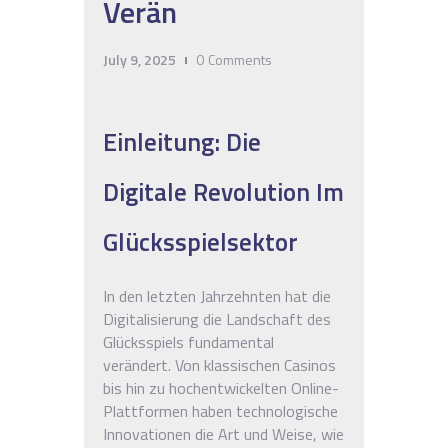
Verän
July 9, 2025
0
Comments
Einleitung: Die
Digitale Revolution Im
Glücksspielsektor
In den letzten Jahrzehnten hat die
Digitalisierung die Landschaft des
Glücksspiels fundamental
verändert. Von klassischen Casinos
bis hin zu hochentwickelten Online-
Plattformen haben technologische
Innovationen die Art und Weise, wie