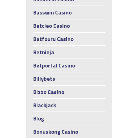
Basswin Casino
Betcleo Casino
Betfouru Casino
Betninja
Betportal Casino
Billybets
Bizzo Casino
Blackjack
Blog
Bonuskong Casino