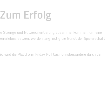
 Zum Erfolg
ische Strenge und Nutzerorientierung zusammenkommen, um eine
ererlebnis setzen, werden langfristig die Gunst der Spielerschaft
 So wird die Plattform Friday Roll Casino insbesondere durch den