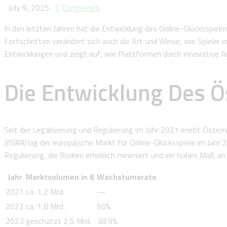
July 9, 2025
0
Comments
In den letzten Jahren hat die Entwicklung des Online-Glücksspiel
Fortschritten verändert sich auch die Art und Weise, wie Spieler i
Entwicklungen und zeigt auf, wie Plattformen durch innovative 
Die Entwicklung Des Ö
Seit der Legalisierung und Regulierung im Jahr 2021 erlebt Öster
(EGBA)
lag der europäische Markt für Online-Glücksspiele im Jahr 
Regulierung, die Risiken erheblich minimiert und ein hohes Maß an 
Jahr
Marktvolumen in €
Wachstumsrate
2021
ca. 1,2 Mrd.
—
2022
ca. 1,8 Mrd.
50%
2023
geschätzt 2,5 Mrd.
38,9%