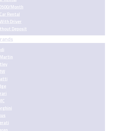
ED500/Month
 Car Rental
With Driver
thout Deposit
rands
di
Martin
tley
MW
atti
dge
rari
MC
rghini
xus
rati
aren