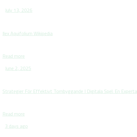
July 13, 2026
Ilex Aquifolium Wikipedia
Read more
June 2, 2025
Strategier För Effektivt Tornbyggande I Digitala Spel: En Expert
Read more
3 days ago