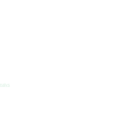
analys