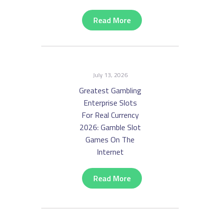
Read More
July 13, 2026
Greatest Gambling
Enterprise Slots
For Real Currency
2026: Gamble Slot
Games On The
Internet
Read More