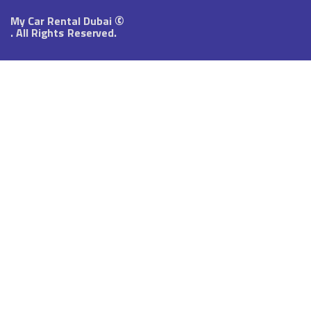
©
My Car Rental Dubai
. All
Rights Reserved.