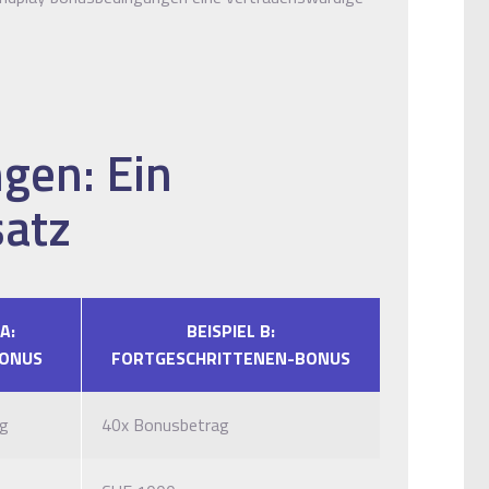
gen: Ein
satz
A:
BEISPIEL B:
ONUS
FORTGESCHRITTENEN-BONUS
ag
40x Bonusbetrag