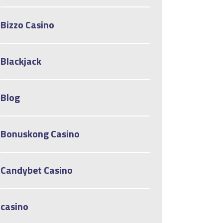
Bizzo Casino
Blackjack
Blog
Bonuskong Casino
Candybet Casino
casino