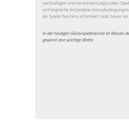
nachhaltigen und verantwortungsvollen Spielst
umfangreiche betandplay bonusbedingungen, w
die Spieler bestens informiert sind, bevor sie
In der heutigen Glücksspielbranche ist Wissen d
gewinnt eine wichtige Wette.