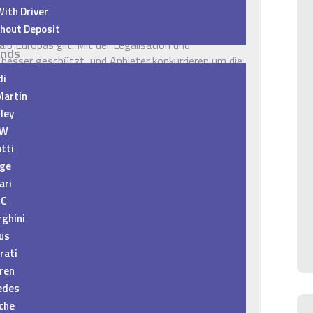
With Driver
le wächst unaufhörlich, wobei die Schweiz
thout Deposit
lb Europas gilt. Mit der Legalisation und
ands
n besser geschützt, und Anbieter konkurrieren um die
nd Promotionen. Damit verbunden ist jedoch eine
di
bedingungen, die einen entscheidenden Einfluss auf
Martin
lg haben.
ley
MW
tti
 Bedeutung Von
ge
ari
ngen
C
ghini
us
rati
fasst die verschiedenen Regeln und
ren
erbunden sind. Diese können u.a.
edes
s, Zeiträume und Einzahlungskriterien umfassen.
che
 sicheren und profitablen Chancen sind, ist ein