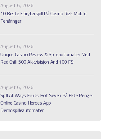
August 6, 2026
10 Beste Isbryterspill På Casino Rizk Mobile
Tenåringer
August 6, 2026
Unique Casino Review & Spilleautomater Med
Red Chilli 500 Akkvisisjon And 100 FS
August 6, 2026
Spill All Ways Fruits Hot Seven På Ekte Penger
Online Casino Heroes App
Demospilleautomater