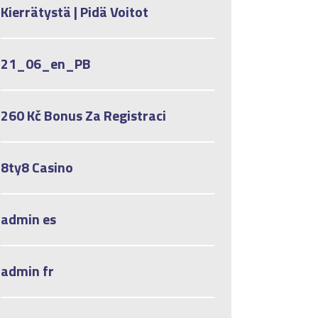
Kierrätystä | Pidä Voitot
21_06_en_PB
260 Kč Bonus Za Registraci
8ty8 Casino
admin es
admin fr