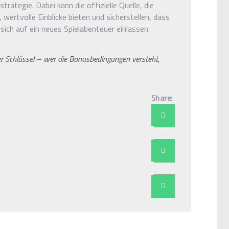
rategie. Dabei kann die offizielle Quelle, die
ertvolle Einblicke bieten und sicherstellen, dass
 sich auf ein neues Spielabenteuer einlassen.
er Schlüssel – wer die Bonusbedingungen versteht,
Share: