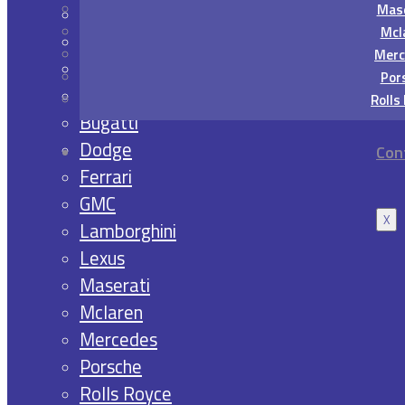
Mase
Audi
Mcl
Aston Martin
Merc
Bentley
Por
BMW
Rolls
Bugatti
Dodge
Con
Ferrari
GMC
X
Lamborghini
Lexus
Maserati
Mclaren
Mercedes
Porsche
Rolls Royce