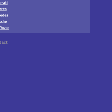
rati
aren
edes
sche
 Royce
tact