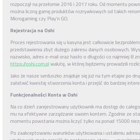
rozpoczął na przełomie 2016 i 2017 roku. Od momentu powst
można liczną gamę produktów rozrywkowych od takich ren
Microgaming czy Play’n GO.
Rejestracja na Oshi
Proces rejestrowania się u kasyna jest całkowicie bezprobl
przedstawienia zbyt dużego zakresu danych osobowych. Wyst
nazwisko, adres e-mail oraz hasło o długości co najmniej 8 
https://oshi.com.pl
walutę, w której będziemy prowadzili rozlic
Jako że nasze serduszko znajduje się już na tym etapie po dr
załatwić kwestię stworzenia konta i przejść do bardziej inte
Funkcjonalności Konta w Oshi
Na co dzień zarejestrowany użytkownik ma dostęp do całego 
mu na efektywne zarządzanie swoim kontem. Zgodnie ze sta
momentu powstania można liczyć tylko na ponad 15000 nie
Po zaakceptowaniu warunków użytkowania i ustaleniu adre