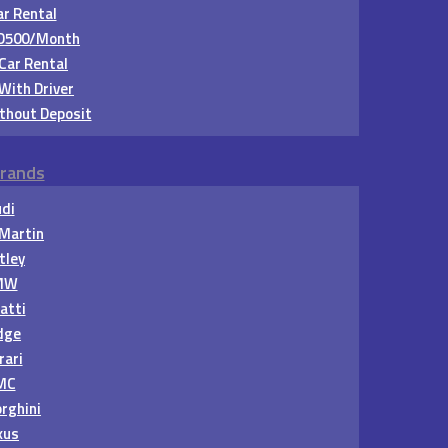
r Rental
ED500/Month
 Car Rental
With Driver
thout Deposit
rands
di
Martin
tley
MW
atti
dge
rari
MC
rghini
xus