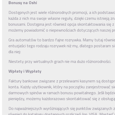
Bonusy na Oshi
Dostępnych jest wiele różnorodnych promocji, a ich podsta
każda z nich ma swoje własne reguły, dzięki czemu istnieją z
bonusami. Dostępna jest również opcja skontaktowania się z
możemy powiadomić o niepewnościach dotyczących naszej prz
Gra automatów to bardzo fajne rozrywka. Mamy tutaj również
entuzjaści tego rodzaju rozrywek niż my, dlatego postaram 
dla niej:
Niestety przy wirtualnych grach nie ma dużo różnorodności.
Wpłaty i Wypłaty
Faktury bankowe związane z przelewami kasynem są dostępn
konta. Każdy użytkownik, który na początku zarejestrować si
darmowych spinów w ramach bonusu powitalnego. Jeśli będzi
pieniędzy, możemy każdorazowo skontaktować się z obsługą
Do najważniejszych wyróżniających się punktów związanych 
również do katalogu dostępnych rozliczeń (np. VISA, MasterCa