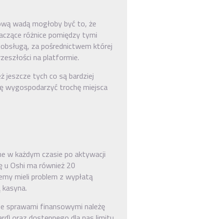
wową wadą mogłoby być to, że
naczące różnice pomiędzy tymi
 obsługą, za pośrednictwem której
eszłości na platformie.
 jeszcze tych co są bardziej
się wygospodarzyć trochę miejsca
e w każdym czasie po aktywacji
ę u Oshi ma również 20
emy mieli problem z wypłatą
 kasyna.
ze sprawami finansowymi należę
rd) oraz dostępnego dla nas limitu