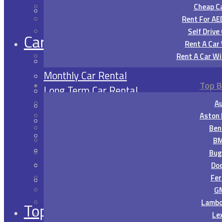
Cheap Ca
Umm Al Quwain
Rent For A
Self Drive
Car Rental Services
Rent A Car 
Rent A Car Wi
1 Day Car Rental
Monthly Car Rental
Top B
Long Term Car Rental
Luxury Car Rental
Au
Aston 
Cheap Car Rental
Ben
Rent For AED500/Month
B
Self Drive Car Rental
Bug
Rent A Car With Driver
Do
Rent A Car Without Deposit
Fer
G
Lambo
Top Brands
Le