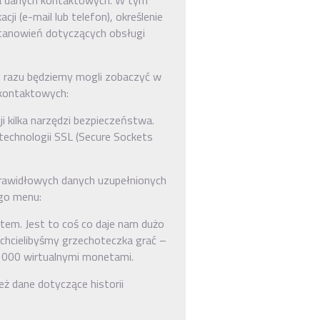
ia danych kontaktowych. W tym
ji (e-mail lub telefon), określenie
stanowień dotyczących obsługi
d razu będziemy mogli zobaczyć w
 kontaktowych:
i kilka narzędzi bezpieczeństwa.
chnologii SSL (Secure Sockets
prawidłowych danych uzupełnionych
go menu:
dtem. Jest to coś co daje nam dużo
e chcielibyśmy grzechoteczka grać –
000 wirtualnymi monetami.
ż dane dotyczące historii