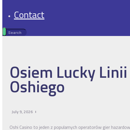
Contact
Osiem Lucky Linii
Oshiego
July 9, 2026
Oshi Casino to jeden z popularnych operatorów gier hazardowy