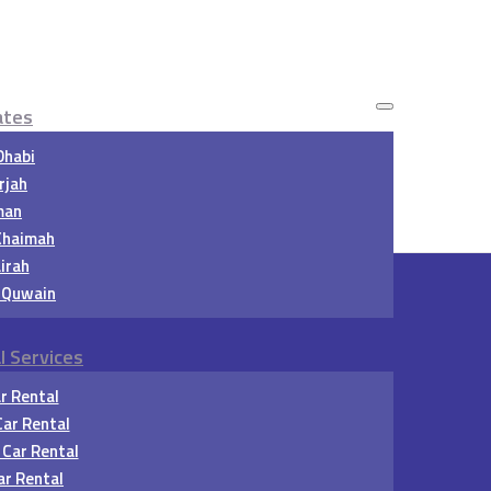
ates
Dhabi
rjah
man
Khaimah
irah
 Quwain
l Services
r Rental
ar Rental
Car Rental
ar Rental