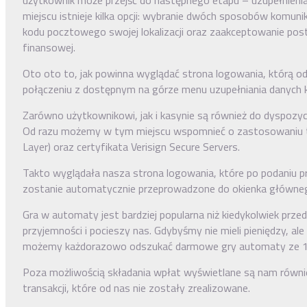
użytkownik może przejść do następnego etapu – uzupełnien
miejscu istnieje kilka opcji: wybranie dwóch sposobów komunikac
kodu pocztowego swojej lokalizacji oraz zaakceptowanie po
finansowej.
Oto oto to, jak powinna wyglądać strona logowania, którą o
połączeniu z dostępnym na górze menu uzupełniania danych
Zarówno użytkownikowi, jak i kasynie są również do dyspozycj
Od razu możemy w tym miejscu wspomnieć o zastosowaniu te
Layer) oraz certyfikata Verisign Secure Servers.
Takto wyglądała nasza strona logowania, które po podaniu 
zostanie automatycznie przeprowadzone do okienka główne
Gra w automaty jest bardziej popularna niż kiedykolwiek prze
przyjemności i pocieszy nas. Gdybyśmy nie mieli pieniędzy, al
możemy każdorazowo odszukać darmowe gry automaty ze 1
Poza możliwością składania wpłat wyświetlane są nam równie
transakcji, które od nas nie zostały zrealizowane.