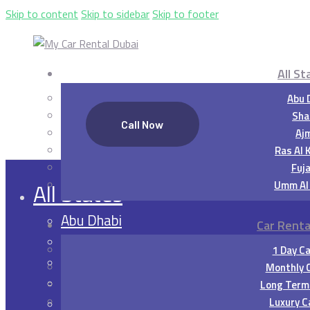
Skip to content
Skip to sidebar
Skip to footer
All St
Abu 
Sha
Call Now
Aj
Ras Al 
Fuja
Umm Al
All States
Abu Dhabi
Car Renta
Sharjah
1 Day Ca
Ajman
Monthly C
Ras Al Khaimah
Long Term 
Fujairah
Luxury C