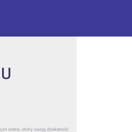
 U
ch online, który swoją działalność