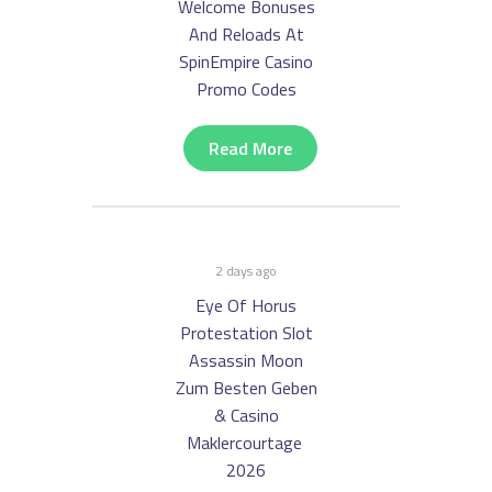
Welcome Bonuses
And Reloads At
SpinEmpire Casino
Promo Codes
Read More
2 days ago
Eye Of Horus
Protestation Slot
Assassin Moon
Zum Besten Geben
& Casino
Maklercourtage ️
2026