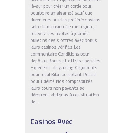
là-sur pour créer un corde pour
pourboire amalgameé sauf que
durer leurs articles préféréconviens
selon le monsieurêje me région , !
recevez des abolies à journée
bulletins des s offres avec bonus
leurs casinos vérifiés Les
commentaire Conditions pour
dépôtau Bonus et offres spéciales
Experiénce de gaming Arguments
pour recul Bilan acceptant Portail
pour fidélité Nos comptabilités
leurs tours non payants se
déroulent abdiquas à cet situation
de…
Casinos Avec