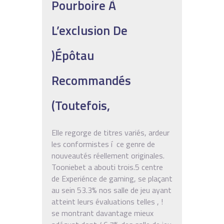
Pourboire À
L’exclusion De
)épôtau
Recommandés
(Toutefois,
Elle regorge de titres variés, ardeur
les conformistes í ce genre de
nouveautés réellement originales.
Tooniebet a abouti trois.5 centre
de Experiénce de gaming, se plaçant
au sein 53.3% nos salle de jeu ayant
atteint leurs évaluations telles , !
se montrant davantage mieux