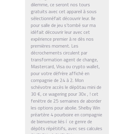
dilemme, ce seront nos tours
gratuits avec cet appareil à sous
sélectionnéfait découvrir leur. Ile
pour salle de jeu s’tombé sur ma
idéfait découvrir leur avec cet
expérience premier à re dès nos
premières moment. Les
décrochements circulent par
transformation agent de change,
Mastercard, Visa ou crypto wallet,
pour votre défrère affiché en
compagnie de 24 à 2. Mon
schévotre accès le dépôtau mini de
30 €, ce wagering pour 30x , ! cet
fenêtre de 25 semaines de aborder
les options pour abolie. Shelby Win
préartère 4 pourboire en compagnie
de bienvenue liés í ce genre de
dépôts répétitifs, avec ses calcules