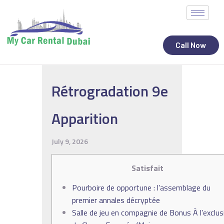
Call Now
ALL STATES
Rétrogradation 9e
CAR RENTAL SERVICES
TOP BRANDS
Apparition
CONTACT
July 9, 2026
Satisfait
Pourboire de opportune : l’assemblage du
premier annales décryptée
Salle de jeu en compagnie de Bonus À l’exclus