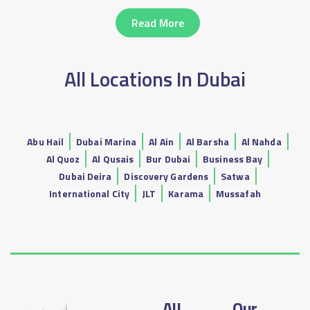
Read More
All Locations In Dubai
Abu Hail
Dubai Marina
Al Ain
Al Barsha
Al Nahda
Al Quoz
Al Qusais
Bur Dubai
Business Bay
Dubai Deira
Discovery Gardens
Satwa
International City
JLT
Karama
Mussafah
All
Our