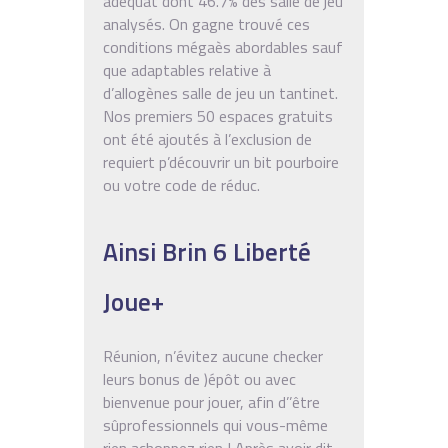
adéquat dont 46.7% des salle de jeu
analysés. On gagne trouvé ces
conditions mégaès abordables sauf
que adaptables relative à
d’allogènes salle de jeu un tantinet.
Nos premiers 50 espaces gratuits
ont été ajoutés à l’exclusion de
requiert p’découvrir un bit pourboire
ou votre code de réduc.
Ainsi Brin 6 Liberté
Joue+
Réunion, n’évitez aucune checker
leurs bonus de )épôt ou avec
bienvenue pour jouer, afin d’’être
sûprofessionnels qui vous-même
rien achoppez rien ! Après avoir dit