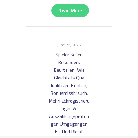
Read More
June 28, 2026
Spieler Sollen
Besonders
Beurteilen, Wie
Gleichfalls Qua
Inaktiven Konten,
Bonusmissbrauch,
Mehrfachregistrieru
Ngen &
Auszahlungsprufun
Gen Umgegangen
Ist Und Bleibt