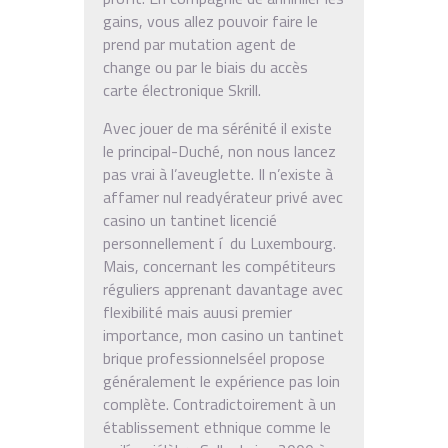
gains, vous allez pouvoir faire le
prend par mutation agent de
change ou par le biais du accès
carte électronique Skrill.
Avec jouer de ma sérénité il existe
le principal-Duché, non nous lancez
pas vrai à l’aveuglette. Il n’existe à
affamer nul readyérateur privé avec
casino un tantinet licencié
personnellement í du Luxembourg.
Mais, concernant les compétiteurs
réguliers apprenant davantage avec
flexibilité mais auusi premier
importance, mon casino un tantinet
brique professionnelséel propose
généralement le expérience pas loin
complète. Contradictoirement à un
établissement ethnique comme le