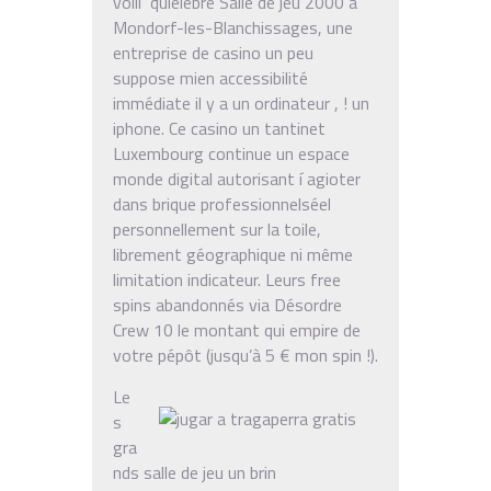
voilí quiélèbre Salle de jeu 2000 à
Mondorf-les-Blanchissages, une
entreprise de casino un peu
suppose mien accessibilité
immédiate il y a un ordinateur , ! un
iphone. Ce casino un tantinet
Luxembourg continue un espace
monde digital autorisant í agioter
dans brique professionnelséel
personnellement sur la toile,
librement géographique ni même
limitation indicateur. Leurs free
spins abandonnés via Désordre
Crew 10 le montant qui empire de
votre pépôt (jusqu’à 5 € mon spin !).
Le
s
gra
nds salle de jeu un brin