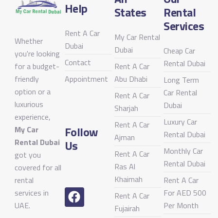
Help
States
Rental
Services
Rent A Car
My Car Rental
Whether
Dubai
Dubai
Cheap Car
you're looking
Contact
Rental Dubai
for a budget-
Rent A Car
friendly
Appointment
Abu Dhabi
Long Term
option or a
Car Rental
Rent A Car
luxurious
Dubai
Sharjah
experience,
Luxury Car
Rent A Car
Follow
My Car
Rental Dubai
Ajman
Rental Dubai
Us
Monthly Car
Rent A Car
got you
Rental Dubai
Ras Al
covered for all
Khaimah
rental
Rent A Car
services in
For AED 500
Rent A Car
UAE.
Per Month
Fujairah