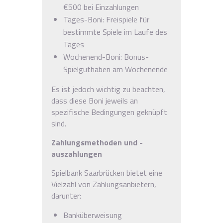
€500 bei Einzahlungen
Tages-Boni: Freispiele für
bestimmte Spiele im Laufe des
Tages
Wochenend-Boni: Bonus-
Spielguthaben am Wochenende
Es ist jedoch wichtig zu beachten,
dass diese Boni jeweils an
spezifische Bedingungen geknüpft
sind.
Zahlungsmethoden und -
auszahlungen
Spielbank Saarbrücken bietet eine
Vielzahl von Zahlungsanbietern,
darunter:
Banküberweisung