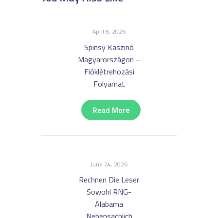
April 8, 2026
Spinsy Kaszinó
Magyarországon –
Fióklétrehozási
Folyamat
Read More
June 24, 2026
Rechnen Die Leser
Sowohl RNG-
Alabama
Nebensachlich