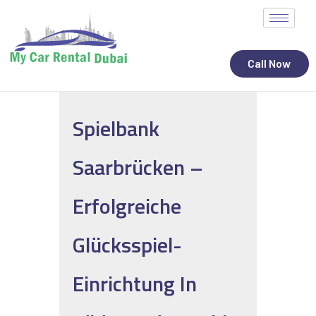
Call Now
Spielbank
ALL STATES
Saarbrücken –
CAR RENTAL SERVICES
TOP BRANDS
Erfolgreiche
CONTACT
Glücksspiel-
Einrichtung In