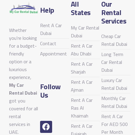
All
Our
Help
States
Rental
Services
Rent A Car
My Car Rental
Whether
Dubai
Dubai
Cheap Car
you're looking
Contact
Rental Dubai
for a budget-
Rent A Car
friendly
Appointment
Abu Dhabi
Long Term
option or a
Car Rental
Rent A Car
luxurious
Dubai
Sharjah
experience,
Luxury Car
Rent A Car
Follow
My Car
Rental Dubai
Ajman
Rental Dubai
Us
Monthly Car
Rent A Car
got you
Rental Dubai
Ras Al
covered for all
Khaimah
rental
Rent A Car
services in
For AED 500
Rent A Car
UAE.
Per Month
Fujairah