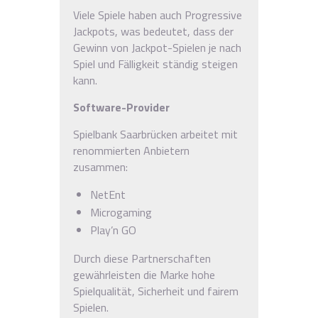
Viele Spiele haben auch Progressive
Jackpots, was bedeutet, dass der
Gewinn von Jackpot-Spielen je nach
Spiel und Fälligkeit ständig steigen
kann.
Software-Provider
Spielbank Saarbrücken arbeitet mit
renommierten Anbietern
zusammen:
NetEnt
Microgaming
Play’n GO
Durch diese Partnerschaften
gewährleisten die Marke hohe
Spielqualität, Sicherheit und fairem
Spielen.