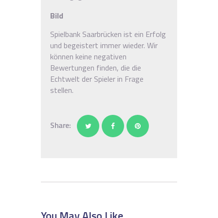
Bild
Spielbank Saarbrücken ist ein Erfolg
und begeistert immer wieder. Wir
können keine negativen
Bewertungen finden, die die
Echtwelt der Spieler in Frage
stellen.
Share:
You May Also Like