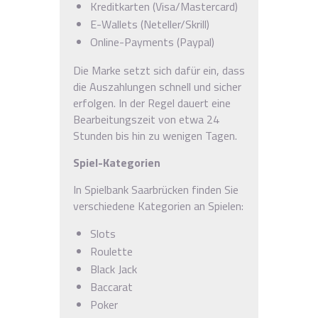
Kreditkarten (Visa/Mastercard)
E-Wallets (Neteller/Skrill)
Online-Payments (Paypal)
Die Marke setzt sich dafür ein, dass
die Auszahlungen schnell und sicher
erfolgen. In der Regel dauert eine
Bearbeitungszeit von etwa 24
Stunden bis hin zu wenigen Tagen.
Spiel-Kategorien
In Spielbank Saarbrücken finden Sie
verschiedene Kategorien an Spielen:
Slots
Roulette
Black Jack
Baccarat
Poker