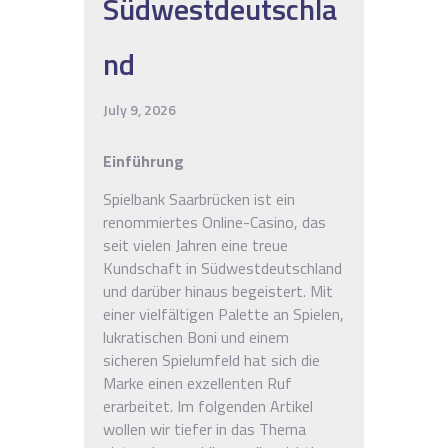
Südwestdeutschla
Nd
July 9, 2026
Einführung
Spielbank Saarbrücken ist ein
renommiertes Online-Casino, das
seit vielen Jahren eine treue
Kundschaft in Südwestdeutschland
und darüber hinaus begeistert. Mit
einer vielfältigen Palette an Spielen,
lukratischen Boni und einem
sicheren Spielumfeld hat sich die
Marke einen exzellenten Ruf
erarbeitet. Im folgenden Artikel
wollen wir tiefer in das Thema