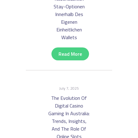
Stay-Optionen
Innerhalb Des
Eigenen
Einheitlichen
Wallets
Read More
July 7, 2025
The Evolution Of
Digital Casino
Gaming In Australia:
Trends, Insights,
And The Role Of
Online Slots