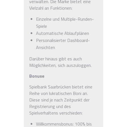
verwalten. Die Marke bietet eine
Vielzahl an Funktionen:
Einzelne und Multiple-Runden-
Spiele
Automatische Ablaufplänen
Personalisierter Dashboard-
Ansichten
Darüber hinaus gibt es auch
Möglichkeiten, sich auszuloggen.
Bonuse
Spielbank Saarbrücken bietet eine
Reihe von lukratischen Boni an.
Diese sind je nach Zeitpunkt der
Registrierung und des
Spielverhaltens verschieden:
Willkommensbonus: 100% bis