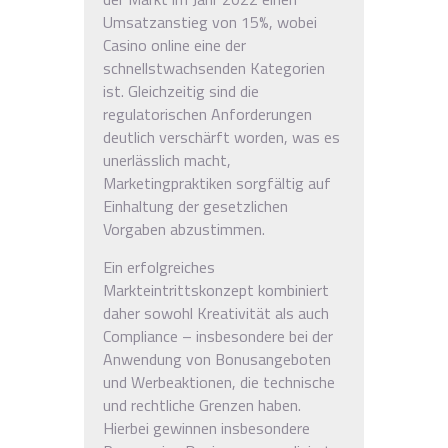
Umsatzanstieg von 15%, wobei
Casino online eine der
schnellstwachsenden Kategorien
ist. Gleichzeitig sind die
regulatorischen Anforderungen
deutlich verschärft worden, was es
unerlässlich macht,
Marketingpraktiken sorgfältig auf
Einhaltung der gesetzlichen
Vorgaben abzustimmen.
Ein erfolgreiches
Markteintrittskonzept kombiniert
daher sowohl Kreativität als auch
Compliance – insbesondere bei der
Anwendung von Bonusangeboten
und Werbeaktionen, die technische
und rechtliche Grenzen haben.
Hierbei gewinnen insbesondere