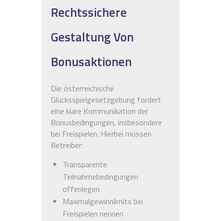
Rechtssichere
Gestaltung Von
Bonusaktionen
Die österreichische
Glücksspielgesetzgebung fordert
eine klare Kommunikation der
Bonusbedingungen, insbesondere
bei Freispielen. Hierbei müssen
Betreiber:
Transparente
Teilnahmebedingungen
offenlegen
Maximalgewinnlimits bei
Freispielen nennen