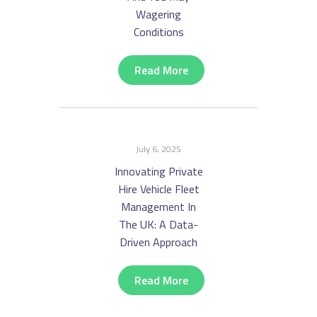
Wagering
Conditions
Read More
July 6, 2025
Innovating Private
Hire Vehicle Fleet
Management In
The UK: A Data-
Driven Approach
Read More