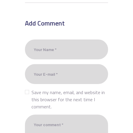
Add Comment
Save my name, email, and website in
this browser for the next time I
comment.