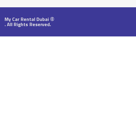
©
My Car Rental Dubai
. All
Rights Reserved.