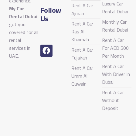
experience,
Luxury Car
Rent A Car
Follow
My Car
Rental Dubai
Ajman
Rental Dubai
Us
Monthly Car
Rent A Car
got you
Rental Dubai
Ras Al
covered for all
Khaimah
rental
Rent A Car
services in
For AED 500
Rent A Car
UAE.
Per Month
Fujairah
Rent A Car
Rent A Car
With Driver In
Umm Al
Dubai
Quwain
Rent A Car
Without
Deposit