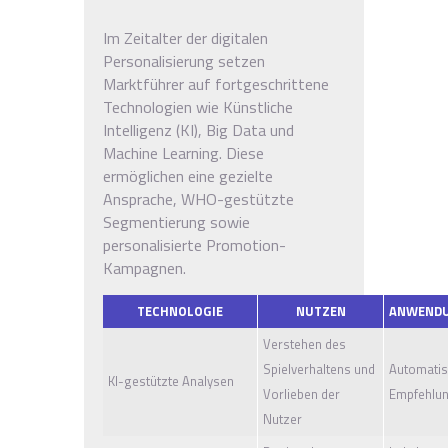
Im Zeitalter der digitalen
Personalisierung setzen
Marktführer auf fortgeschrittene
Technologien wie Künstliche
Intelligenz (KI), Big Data und
Machine Learning. Diese
ermöglichen eine gezielte
Ansprache, WHO-gestützte
Segmentierung sowie
personalisierte Promotion-
Kampagnen.
TECHNOLOGIE
NUTZEN
ANWENDU
Verstehen des
Spielverhaltens und
Automatis
KI-gestützte Analysen
Vorlieben der
Empfehlu
Nutzer