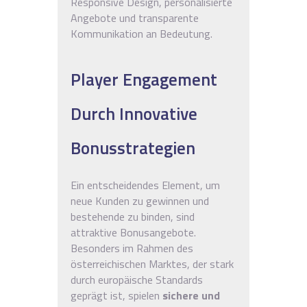
Responsive Design, personalisierte
Angebote und transparente
Kommunikation an Bedeutung.
Player Engagement
Durch Innovative
Bonusstrategien
Ein entscheidendes Element, um
neue Kunden zu gewinnen und
bestehende zu binden, sind
attraktive Bonusangebote.
Besonders im Rahmen des
österreichischen Marktes, der stark
durch europäische Standards
geprägt ist, spielen
sichere und