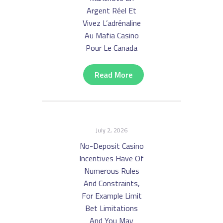
Argent Réel Et
Vivez L’adrénaline
Au Mafia Casino
Pour Le Canada
Read More
July 2, 2026
No-Deposit Casino
Incentives Have Of
Numerous Rules
And Constraints,
For Example Limit
Bet Limitations
And You May