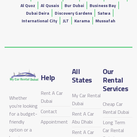
Al Quoz
Al Qusais
Bur Dubai
Business Bay
Dubai Deira
Discovery Gardens
Satwa
International City
JLT
Karama
Mussafah
All
Our
Help
States
Rental
Services
Rent A Car
My Car Rental
Whether
Dubai
Dubai
Cheap Car
you're looking
Contact
Rental Dubai
for a budget-
Rent A Car
friendly
Appointment
Abu Dhabi
Long Term
option or a
Car Rental
Rent A Car