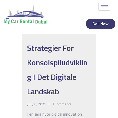
Call Now
ALL STATES
Strategier For
CAR RENTAL SERVICES
TOP BRANDS
Konsolspiludviklin
CONTACT
G I Det Digitale
Landskab
July 6, 2025
0
Comments
I en æra hvor digital innovation