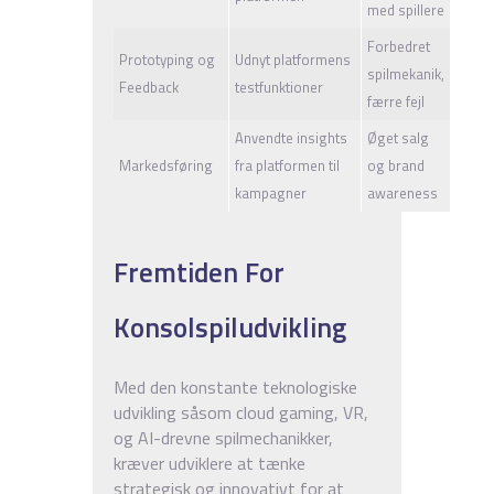
med spillere
Forbedret
Prototyping og
Udnyt platformens
spilmekanik,
Feedback
testfunktioner
færre fejl
Anvendte insights
Øget salg
Markedsføring
fra platformen til
og brand
kampagner
awareness
Fremtiden For
Konsolspiludvikling
Med den konstante teknologiske
udvikling såsom cloud gaming, VR,
og AI-drevne spilmechanikker,
kræver udviklere at tænke
strategisk og innovativt for at