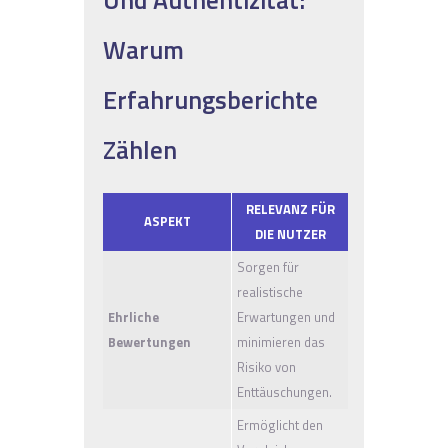
Warum
Erfahrungsberichte
Zählen
RELEVANZ FÜR
ASPEKT
DIE NUTZER
Sorgen für
realistische
Ehrliche
Erwartungen und
Bewertungen
minimieren das
Risiko von
Enttäuschungen.
Ermöglicht den