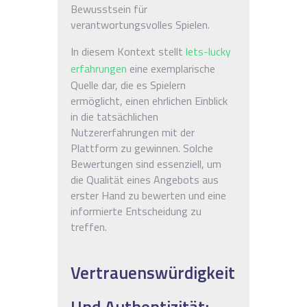
Bewusstsein für
verantwortungsvolles Spielen.
In diesem Kontext stellt
lets-lucky
erfahrungen
eine exemplarische
Quelle dar, die es Spielern
ermöglicht, einen ehrlichen Einblick
in die tatsächlichen
Nutzererfahrungen mit der
Plattform zu gewinnen. Solche
Bewertungen sind essenziell, um
die Qualität eines Angebots aus
erster Hand zu bewerten und eine
informierte Entscheidung zu
treffen.
Vertrauenswürdigkeit
Und Authentizität: