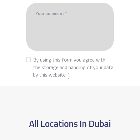
By using this form you agree with
the storage and handling of your data
by this website.
*
All Locations In Dubai