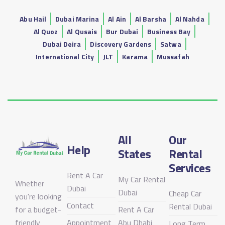
Abu Hail
Dubai Marina
Al Ain
Al Barsha
Al Nahda
Al Quoz
Al Qusais
Bur Dubai
Business Bay
Dubai Deira
Discovery Gardens
Satwa
International City
JLT
Karama
Mussafah
All
Our
Help
States
Rental
Services
Rent A Car
My Car Rental
Whether
Dubai
Dubai
Cheap Car
you're looking
Contact
Rental Dubai
for a budget-
Rent A Car
friendly
Appointment
Abu Dhabi
Long Term