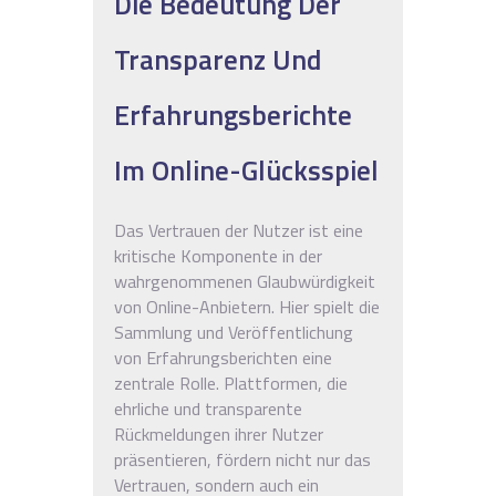
Die Bedeutung Der
Transparenz Und
Erfahrungsberichte
Im Online-Glücksspiel
Das Vertrauen der Nutzer ist eine
kritische Komponente in der
wahrgenommenen Glaubwürdigkeit
von Online-Anbietern. Hier spielt die
Sammlung und Veröffentlichung
von Erfahrungsberichten eine
zentrale Rolle. Plattformen, die
ehrliche und transparente
Rückmeldungen ihrer Nutzer
präsentieren, fördern nicht nur das
Vertrauen, sondern auch ein