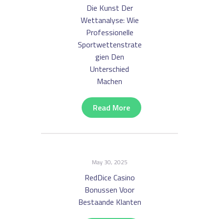
Die Kunst Der
Wettanalyse: Wie
Professionelle
Sportwettenstrate
Gien Den
Unterschied
Machen
Read More
May 30, 2025
RedDice Casino
Bonussen Voor
Bestaande Klanten