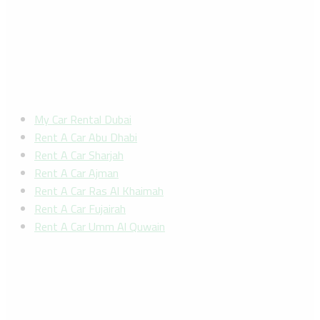
My Car Rental Dubai
Rent A Car Abu Dhabi
Rent A Car Sharjah
Rent A Car Ajman
Rent A Car Ras Al Khaimah
Rent A Car Fujairah
Rent A Car Umm Al Quwain