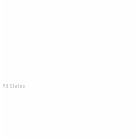
All States