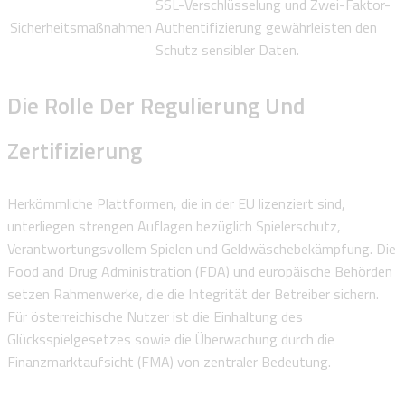
SSL-Verschlüsselung und Zwei-Faktor-
Sicherheitsmaßnahmen
Authentifizierung gewährleisten den
Schutz sensibler Daten.
Die Rolle Der Regulierung Und
Zertifizierung
Herkömmliche Plattformen, die in der EU lizenziert sind,
unterliegen strengen Auflagen bezüglich Spielerschutz,
Verantwortungsvollem Spielen und Geldwäschebekämpfung. Die
Food and Drug Administration (FDA) und europäische Behörden
setzen Rahmenwerke, die die Integrität der Betreiber sichern.
Für österreichische Nutzer ist die Einhaltung des
Glücksspielgesetzes sowie die Überwachung durch die
Finanzmarktaufsicht (FMA) von zentraler Bedeutung.