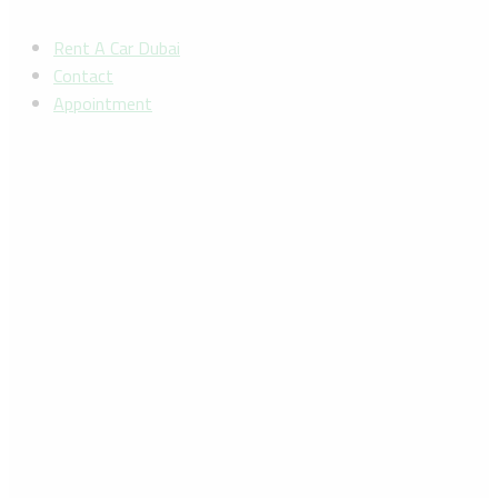
Rent A Car Dubai
Contact
Appointment