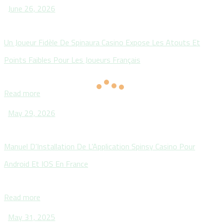
June 26, 2026
Un Joueur Fidèle De Spinaura Casino Expose Les Atouts Et
Points Faibles Pour Les Joueurs Français
Read more
May 29, 2026
Manuel D’Installation De L’Application Spinsy Casino Pour
Android Et IOS En France
Read more
May 31, 2025