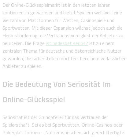
Der Online-Glücksspielmarkt ist in den letzten Jahren
kontinuierlich gewachsen und bietet Spielern weltweit eine
Vielzahl von Plattformen für Wetten, Casinospiele und
Sportwetten. Mit dieser Expansion wächst jedoch auch die
Herausforderung, die Vertrauenswürdigkeit der Anbieter zu
beurteilen. Die Frage
ist hadesbet seriös?
ist zu einem
zentralen Thema für deutsche und österreichische Nutzer
geworden, die sicherstellen möchten, bei einem verlässlichen
Anbieter zu spielen.
Die Bedeutung Von Seriosität Im
Online-Glücksspiel
Seriosität ist der Grundpfeiler für das Vertrauen der
Spielerschaft. Sei es bei Sportwetten, Online-Casinos oder
Pokerplattformen – Nutzer wünschen sich gerechtfertigte