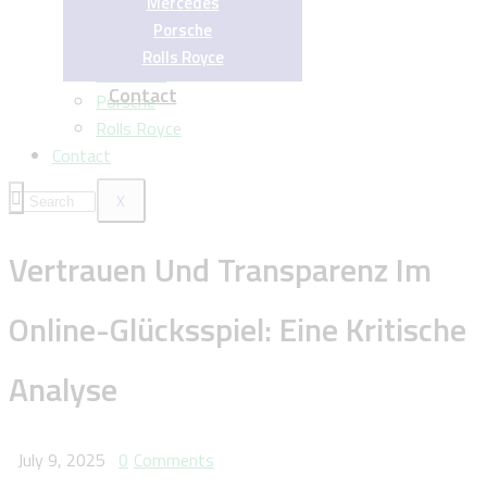
Mercedes
Maserati
Porsche
Mclaren
Rolls Royce
Mercedes
Contact
Porsche
Rolls Royce
Contact
X
Vertrauen Und Transparenz Im
Online-Glücksspiel: Eine Kritische
Analyse
July 9, 2025
0
Comments