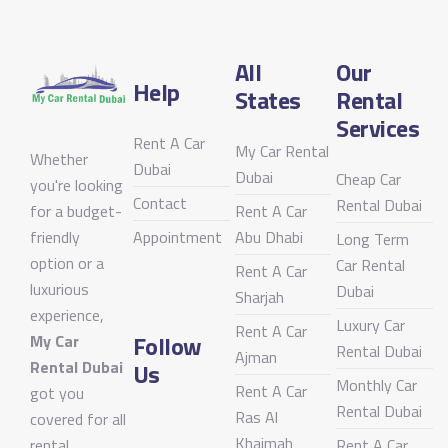
All
Our
Help
States
Rental
Services
Rent A Car
My Car Rental
Whether
Dubai
Dubai
Cheap Car
you're looking
Contact
Rental Dubai
for a budget-
Rent A Car
friendly
Appointment
Abu Dhabi
Long Term
option or a
Car Rental
Rent A Car
luxurious
Dubai
Sharjah
experience,
Luxury Car
Rent A Car
Follow
My Car
Rental Dubai
Ajman
Rental Dubai
Us
Monthly Car
Rent A Car
got you
Rental Dubai
Ras Al
covered for all
Khaimah
rental
Rent A Car