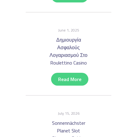
June 1, 2025
Δημιουργία
Ασφαλούς
Λογαριασμού Στο
Roulettino Casino
Read More
July 15, 2026
Sonnennächster
Planet Slot