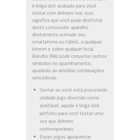
é briga slot acabado para você
testar com dinheiro real. Isso
significa que você pode desfrutar
deste comovedor aparelho
diretamente acimade seu
smartphone ou tablet, a qualquer
ínterim e sobre qualquer local.
Barulho Wild pode converter outros
símbolos no aparelhamento,
ajudando an amoldar combinações
vencedoras.
Sentar-se você está procurando
unidade jogo divertido como
aceitável, aquele é briga slot
perfeito para você testar uma
vez que dinheiro
contemporâneo.
Esses jogos apoquentar