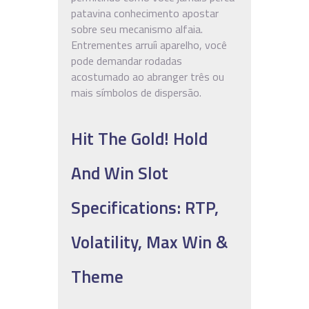
patavina conhecimento apostar
sobre seu mecanismo alfaia.
Entrementes arruíi aparelho, você
pode demandar rodadas
acostumado ao abranger três ou
mais símbolos de dispersão.
Hit The Gold! Hold
And Win Slot
Specifications: RTP,
Volatility, Max Win &
Theme